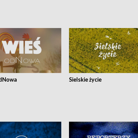
odNowa
Sielskie życie