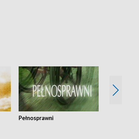
Pełnosprawni
Bezpieczny 