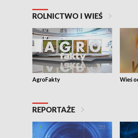
ROLNICTWO I WIEŚ
AgroFakty
Wieś 
REPORTAŻE