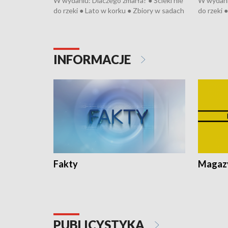
W wydaniu: Dlaczego zmarła? ● Ścieki nie
W wydaniu
do rzeki ● Lato w korku ● Zbiory w sadach
do rzeki 
● Senior za kółkiem ● Złoto dla...
● Senior z
cierpiwych ● Mrożonki dla zwierząt
cierpiwyc
INFORMACJE
Fakty
Magazy
PUBLICYSTYKA