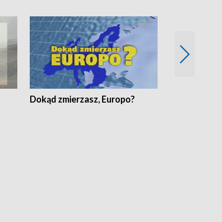
Dokąd zmierzasz, Europo?
Fakty Komen