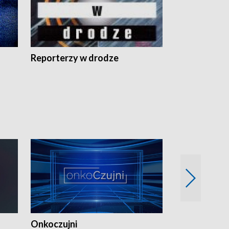
Reporterzy w drodze
Onkoczujni
Recepta na 