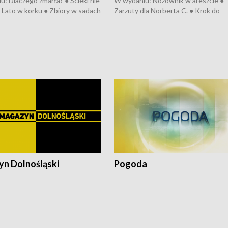
: Dlaczego zmarła? ● Ścieki nie
W wydaniu: Nożownik w areszcie ●
● Lato w korku ● Zbiory w sadach
Zarzuty dla Norberta C. ● Krok do
a kółkiem ● Złoto dla...
obwodnicy ● Miliony na ochronę ●
h ● Mrożonki dla zwierząt
Oddział jak nowy ● Rynek ma być zi
● Inkubator w ognisku ● Rodzic też
pacjent ● Trzeba ratować lekarza
n Dolnośląski
Pogoda