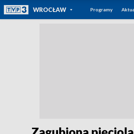
POWRÓT DO
WROCŁAW
Programy
Aktua
TVP REGIONY
Zagubiona pięciola