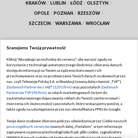
KRAKÓW
/
LUBLIN
/
ŁÓDŹ
/
OLSZTYN
/
OPOLE
/
POZNAŃ
/
RZESZÓW
/
SZCZECIN
/
WARSZAWA
/
WROCŁAW
Szanujemy Twoją prywatność
Dołącz do nas:
Kliknij "Akceptuję i przechodzę do serwisu", aby wyrazić zgody na
korzystanie z technologii automatycznego śledzenia i zbierania danych,
TVP
dostęp do informacji na Twoim urządzeniu końcowym i ich
Abonament TVP
przechowywanie oraz na przetwarzanie Twoich danych osobowych przez
Regulamin TVP
nas, czyli Telewizję Polską S.A. w likwidacji (zwaną dalej również „TVP”),
Emisja w TVP
Polityka prywatności
Zaufanych Partnerów z IAB* (1201 firm)
oraz pozostałych
Zaufanych
Partnerów TVP (93 firm)
, w celach marketingowych (w tym do
Centrum informacji TVP
Moje zgody
zautomatyzowanego dopasowania reklam do Twoich zainteresowań i
mierzenia ich skuteczności) i pozostałych, które wskazujemy poniżej, a
Naziemna Telewizja Cyfrowa
Pomoc
także zgody na udostępnianie przez nas identyfikatora PPID do Google.
Sklep TVP
Biuro reklamy
Twoje dane osobowe zbierane podczas odwiedzania przez Ciebie naszych
Rada Programowa
Kontakt
poszczególnych serwisów
zwanych dalej „Portalem”, w tym informacje
zapisywane za pomocą technologii takich jak: pliki cookie, sygnalizatory
System NOS
WWW lub innych podobnych technologii umożliwiających świadczenie