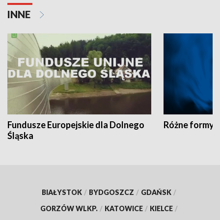
INNE
Fundusze Europejskie dla Dolnego
Różne formy t
Śląska
BIAŁYSTOK
/
BYDGOSZCZ
/
GDAŃSK
/
GORZÓW WLKP.
/
KATOWICE
/
KIELCE
/