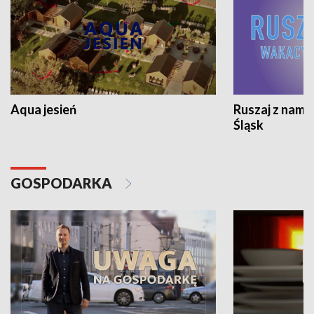
Aqua jesień
Ruszaj z nami
Śląsk
GOSPODARKA