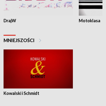
DrajW
Motoklasa
MNIEJSZOŚCI
Kowalski i Schmidt