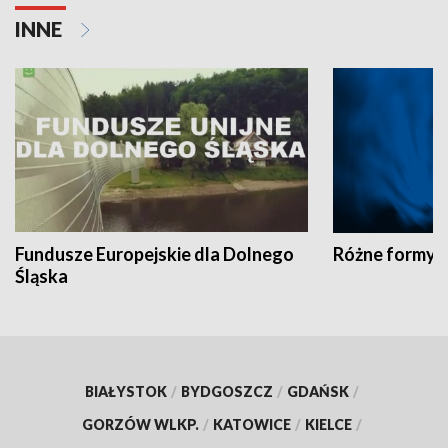
INNE
Fundusze Europejskie dla Dolnego
Różne formy t
Śląska
BIAŁYSTOK
/
BYDGOSZCZ
/
GDAŃSK
/
GORZÓW WLKP.
/
KATOWICE
/
KIELCE
/