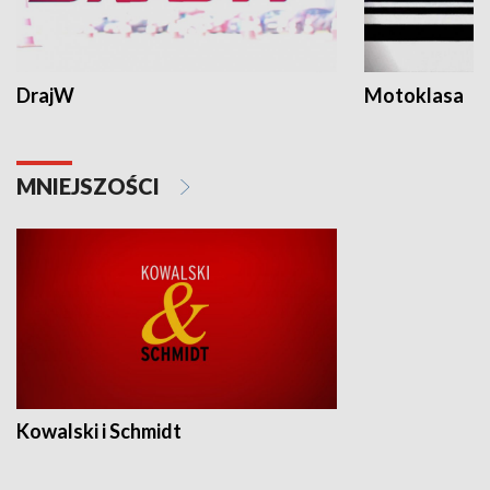
DrajW
Motoklasa
MNIEJSZOŚCI
Kowalski i Schmidt