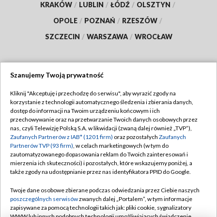
KRAKÓW
/
LUBLIN
/
ŁÓDŹ
/
OLSZTYN
/
OPOLE
/
POZNAŃ
/
RZESZÓW
/
SZCZECIN
/
WARSZAWA
/
WROCŁAW
Szanujemy Twoją prywatność
Dołącz do nas:
Kliknij "Akceptuję i przechodzę do serwisu", aby wyrazić zgody na
korzystanie z technologii automatycznego śledzenia i zbierania danych,
TVP
dostęp do informacji na Twoim urządzeniu końcowym i ich
Abonament TVP
przechowywanie oraz na przetwarzanie Twoich danych osobowych przez
Regulamin TVP
nas, czyli Telewizję Polską S.A. w likwidacji (zwaną dalej również „TVP”),
Emisja w TVP
Polityka prywatności
Zaufanych Partnerów z IAB* (1201 firm)
oraz pozostałych
Zaufanych
Partnerów TVP (93 firm)
, w celach marketingowych (w tym do
Centrum informacji TVP
Moje zgody
zautomatyzowanego dopasowania reklam do Twoich zainteresowań i
mierzenia ich skuteczności) i pozostałych, które wskazujemy poniżej, a
Naziemna Telewizja Cyfrowa
Pomoc
także zgody na udostępnianie przez nas identyfikatora PPID do Google.
Sklep TVP
Biuro reklamy
Twoje dane osobowe zbierane podczas odwiedzania przez Ciebie naszych
Rada Programowa
Kontakt
poszczególnych serwisów
zwanych dalej „Portalem”, w tym informacje
zapisywane za pomocą technologii takich jak: pliki cookie, sygnalizatory
System NOS
WWW lub innych podobnych technologii umożliwiających świadczenie