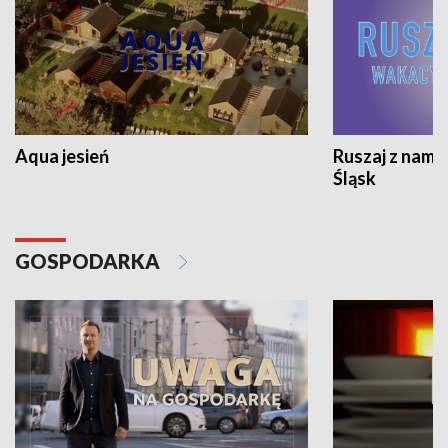
Aqua jesień
Ruszaj z nami
Śląsk
GOSPODARKA