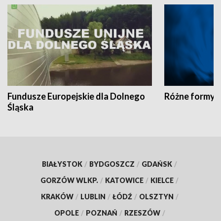
Fundusze Europejskie dla Dolnego
Różne formy t
Śląska
BIAŁYSTOK
/
BYDGOSZCZ
/
GDAŃSK
/
GORZÓW WLKP.
/
KATOWICE
/
KIELCE
/
KRAKÓW
/
LUBLIN
/
ŁÓDŹ
/
OLSZTYN
/
OPOLE
/
POZNAŃ
/
RZESZÓW
/