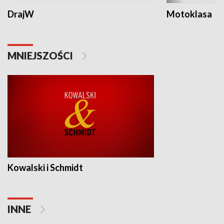
DrajW
Motoklasa
MNIEJSZOŚCI
Kowalski i Schmidt
INNE