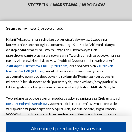
SZCZECIN
/
WARSZAWA
/
WROCŁAW
Szanujemy Twoją prywatność
Dołącz do nas:
Kliknij "Akceptuję i przechodzę do serwisu", aby wyrazić zgody na
korzystanie z technologii automatycznego śledzenia i zbierania danych,
TVP
dostęp do informacji na Twoim urządzeniu końcowym i ich
Abonament TVP
przechowywanie oraz na przetwarzanie Twoich danych osobowych przez
Regulamin TVP
nas, czyli Telewizję Polską S.A. w likwidacji (zwaną dalej również „TVP”),
Emisja w TVP
Polityka prywatności
Zaufanych Partnerów z IAB* (1201 firm)
oraz pozostałych
Zaufanych
Partnerów TVP (93 firm)
, w celach marketingowych (w tym do
Centrum informacji TVP
Moje zgody
zautomatyzowanego dopasowania reklam do Twoich zainteresowań i
mierzenia ich skuteczności) i pozostałych, które wskazujemy poniżej, a
Naziemna Telewizja Cyfrowa
Pomoc
także zgody na udostępnianie przez nas identyfikatora PPID do Google.
Sklep TVP
Biuro reklamy
Twoje dane osobowe zbierane podczas odwiedzania przez Ciebie naszych
Rada Programowa
Kontakt
poszczególnych serwisów
zwanych dalej „Portalem”, w tym informacje
zapisywane za pomocą technologii takich jak: pliki cookie, sygnalizatory
System NOS
WWW lub innych podobnych technologii umożliwiających świadczenie
dopasowanych i bezpiecznych usług, personalizację treści oraz reklam,
Informacje o nadawcy
Kanały
udostępnianie funkcji mediów społecznościowych oraz analizowanie
Akceptuję i przechodzę do serwisu
ruchu w Internecie.
Program dla prasy