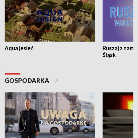
Aqua jesień
Ruszaj z nami
Śląsk
GOSPODARKA