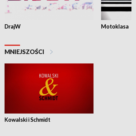
DrajW
Motoklasa
MNIEJSZOŚCI
Kowalski i Schmidt