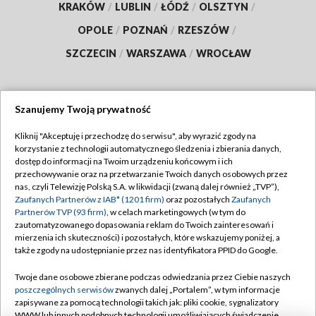
KRAKÓW
/
LUBLIN
/
ŁÓDŹ
/
OLSZTYN
/
OPOLE
/
POZNAŃ
/
RZESZÓW
/
SZCZECIN
/
WARSZAWA
/
WROCŁAW
Szanujemy Twoją prywatność
Dołącz do nas:
Kliknij "Akceptuję i przechodzę do serwisu", aby wyrazić zgody na
korzystanie z technologii automatycznego śledzenia i zbierania danych,
TVP
dostęp do informacji na Twoim urządzeniu końcowym i ich
Abonament TVP
przechowywanie oraz na przetwarzanie Twoich danych osobowych przez
Regulamin TVP
nas, czyli Telewizję Polską S.A. w likwidacji (zwaną dalej również „TVP”),
Emisja w TVP
Polityka prywatności
Zaufanych Partnerów z IAB* (1201 firm)
oraz pozostałych
Zaufanych
Partnerów TVP (93 firm)
, w celach marketingowych (w tym do
Centrum informacji TVP
Moje zgody
zautomatyzowanego dopasowania reklam do Twoich zainteresowań i
mierzenia ich skuteczności) i pozostałych, które wskazujemy poniżej, a
Naziemna Telewizja Cyfrowa
Pomoc
także zgody na udostępnianie przez nas identyfikatora PPID do Google.
Sklep TVP
Biuro reklamy
Twoje dane osobowe zbierane podczas odwiedzania przez Ciebie naszych
Rada Programowa
Kontakt
poszczególnych serwisów
zwanych dalej „Portalem”, w tym informacje
zapisywane za pomocą technologii takich jak: pliki cookie, sygnalizatory
System NOS
WWW lub innych podobnych technologii umożliwiających świadczenie