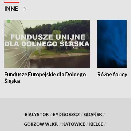
INNE
Fundusze Europejskie dla Dolnego
Różne formy t
Śląska
BIAŁYSTOK
/
BYDGOSZCZ
/
GDAŃSK
/
GORZÓW WLKP.
/
KATOWICE
/
KIELCE
/