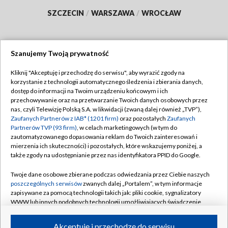
SZCZECIN
/
WARSZAWA
/
WROCŁAW
Szanujemy Twoją prywatność
Dołącz do nas:
Kliknij "Akceptuję i przechodzę do serwisu", aby wyrazić zgody na
korzystanie z technologii automatycznego śledzenia i zbierania danych,
TVP
dostęp do informacji na Twoim urządzeniu końcowym i ich
Abonament TVP
przechowywanie oraz na przetwarzanie Twoich danych osobowych przez
Regulamin TVP
nas, czyli Telewizję Polską S.A. w likwidacji (zwaną dalej również „TVP”),
Emisja w TVP
Polityka prywatności
Zaufanych Partnerów z IAB* (1201 firm)
oraz pozostałych
Zaufanych
Partnerów TVP (93 firm)
, w celach marketingowych (w tym do
Centrum informacji TVP
Moje zgody
zautomatyzowanego dopasowania reklam do Twoich zainteresowań i
mierzenia ich skuteczności) i pozostałych, które wskazujemy poniżej, a
Naziemna Telewizja Cyfrowa
Pomoc
także zgody na udostępnianie przez nas identyfikatora PPID do Google.
Sklep TVP
Biuro reklamy
Twoje dane osobowe zbierane podczas odwiedzania przez Ciebie naszych
Rada Programowa
Kontakt
poszczególnych serwisów
zwanych dalej „Portalem”, w tym informacje
zapisywane za pomocą technologii takich jak: pliki cookie, sygnalizatory
System NOS
WWW lub innych podobnych technologii umożliwiających świadczenie
dopasowanych i bezpiecznych usług, personalizację treści oraz reklam,
Informacje o nadawcy
Kanały
udostępnianie funkcji mediów społecznościowych oraz analizowanie
Akceptuję i przechodzę do serwisu