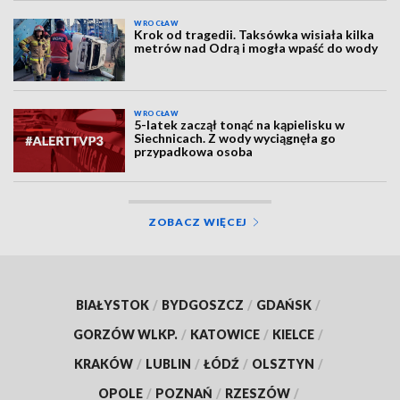
WROCŁAW
Krok od tragedii. Taksówka wisiała kilka
metrów nad Odrą i mogła wpaść do wody
WROCŁAW
5-latek zaczął tonąć na kąpielisku w
Siechnicach. Z wody wyciągnęła go
przypadkowa osoba
ZOBACZ WIĘCEJ
BIAŁYSTOK
/
BYDGOSZCZ
/
GDAŃSK
/
GORZÓW WLKP.
/
KATOWICE
/
KIELCE
/
KRAKÓW
/
LUBLIN
/
ŁÓDŹ
/
OLSZTYN
/
OPOLE
/
POZNAŃ
/
RZESZÓW
/