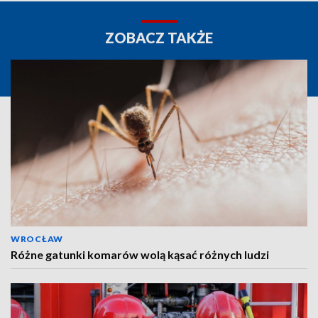
ZOBACZ TAKŻE
WROCŁAW
Różne gatunki komarów wolą kąsać różnych ludzi