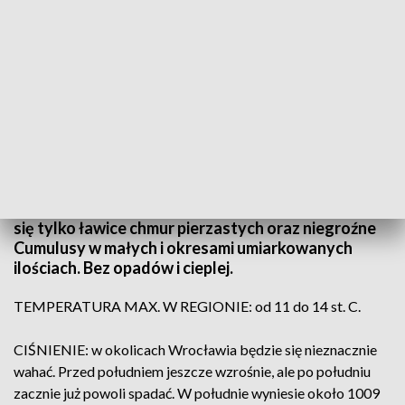
(fot. PAP/ TVP3)
Na całym obszarze Dolnego Śląska zapowiada się
pogodny i słoneczny dzień. Na niebie pojawiać będą
się tylko ławice chmur pierzastych oraz niegroźne
Cumulusy w małych i okresami umiarkowanych
ilościach. Bez opadów i cieplej.
TEMPERATURA MAX. W REGIONIE: od 11 do 14 st. C.
CIŚNIENIE: w okolicach Wrocławia będzie się nieznacznie
wahać. Przed południem jeszcze wzrośnie, ale po południu
zacznie już powoli spadać. W południe wyniesie około 1009