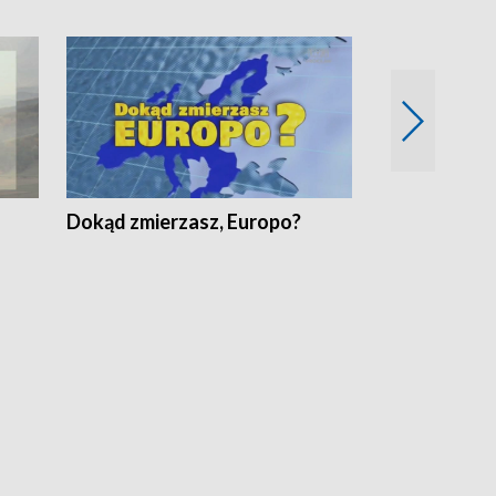
Dokąd zmierzasz, Europo?
Fakty Komen