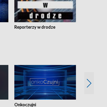
Reporterzy w drodze
Onkoczujni
Recepta na 