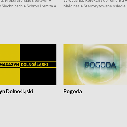
u: Prokuratorskie śledtwo? ●
W wydaniu: Refektarz do remontu ●
 Siechnicach ● Schron i remiza ●
Mało nas ● Sterroryzowane osiedle 
Morawiecki we Wrocławiu ● 81.
Fatalny remont ● Kosztowna ptasia
iędzynarodowego Festiwalu
● Nowa Ruska ● Pociągiem na lotnis
skiego ● Na pomoc Hiszpanom
Koniec upałów ● Kraksa na Tour de
wa po powodzi ● Filmowy
Pologne
z
n Dolnośląski
Pogoda