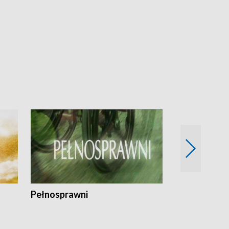
Pełnosprawni
Bezpieczny 