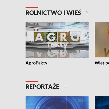
ROLNICTWO I WIEŚ
AgroFakty
Wieś 
REPORTAŻE