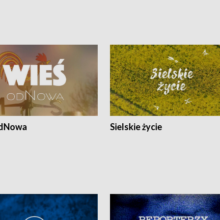
odNowa
Sielskie życie