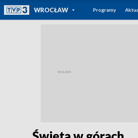
POWRÓT DO
WROCŁAW
Programy
Aktua
TVP REGIONY
Święta w górach