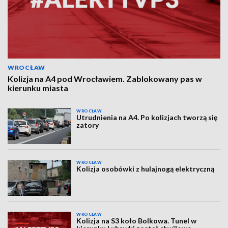
WROCŁAW
Kolizja na A4 pod Wrocławiem. Zablokowany pas w
kierunku miasta
WROCŁAW
Utrudnienia na A4. Po kolizjach tworzą się
zatory
WROCŁAW
Kolizja osobówki z hulajnogą elektryczną
WROCŁAW
Kolizja na S3 koło Bolkowa. Tunel w