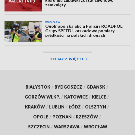
kierunku Lubawki został chwilowo
zamknięty
WROCŁAW
Ogólnopolska akcja Policji i ROADPOL.
Grupy SPEED i kaskadowe pomiary
prędkości na polskich drogach
ZOBACZ WIĘCEJ
BIAŁYSTOK
/
BYDGOSZCZ
/
GDAŃSK
/
GORZÓW WLKP.
/
KATOWICE
/
KIELCE
/
KRAKÓW
/
LUBLIN
/
ŁÓDŹ
/
OLSZTYN
/
OPOLE
/
POZNAŃ
/
RZESZÓW
/
SZCZECIN
/
WARSZAWA
/
WROCŁAW