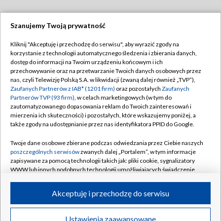
Szanujemy Twoją prywatność
Dołącz do nas:
Kliknij "Akceptuję i przechodzę do serwisu", aby wyrazić zgody na
korzystanie z technologii automatycznego śledzenia i zbierania danych,
TVP
dostęp do informacji na Twoim urządzeniu końcowym i ich
Abonament TVP
przechowywanie oraz na przetwarzanie Twoich danych osobowych przez
Regulamin TVP
nas, czyli Telewizję Polską S.A. w likwidacji (zwaną dalej również „TVP”),
Emisja w TVP
Polityka prywatności
Zaufanych Partnerów z IAB* (1201 firm)
oraz pozostałych
Zaufanych
Partnerów TVP (93 firm)
, w celach marketingowych (w tym do
Centrum informacji TVP
Moje zgody
zautomatyzowanego dopasowania reklam do Twoich zainteresowań i
mierzenia ich skuteczności) i pozostałych, które wskazujemy poniżej, a
Naziemna Telewizja Cyfrowa
Pomoc
także zgody na udostępnianie przez nas identyfikatora PPID do Google.
Sklep TVP
Biuro reklamy
Twoje dane osobowe zbierane podczas odwiedzania przez Ciebie naszych
Rada Programowa
Kontakt
poszczególnych serwisów
zwanych dalej „Portalem”, w tym informacje
zapisywane za pomocą technologii takich jak: pliki cookie, sygnalizatory
System NOS
WWW lub innych podobnych technologii umożliwiających świadczenie
dopasowanych i bezpiecznych usług, personalizację treści oraz reklam,
Informacje o nadawcy
Kanały
udostępnianie funkcji mediów społecznościowych oraz analizowanie
Akceptuję i przechodzę do serwisu
ruchu w Internecie.
Program dla prasy
©2026 Telewizja Polska S.A. w likwidacji
Biuro Reklamy
Twoje dane osobowe zbierane podczas odwiedzania przez Ciebie
Ustawienia zaawansowane