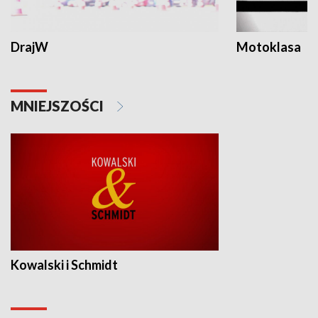
DrajW
Motoklasa
MNIEJSZOŚCI
Kowalski i Schmidt