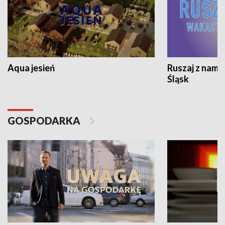
Aqua jesień
Ruszaj z nami
Śląsk
GOSPODARKA