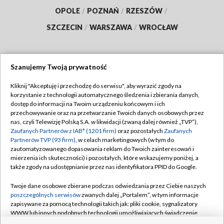
OPOLE
/
POZNAŃ
/
RZESZÓW
/
SZCZECIN
/
WARSZAWA
/
WROCŁAW
Szanujemy Twoją prywatność
Dołącz do nas:
Kliknij "Akceptuję i przechodzę do serwisu", aby wyrazić zgody na
korzystanie z technologii automatycznego śledzenia i zbierania danych,
TVP
dostęp do informacji na Twoim urządzeniu końcowym i ich
Abonament TVP
przechowywanie oraz na przetwarzanie Twoich danych osobowych przez
Regulamin TVP
nas, czyli Telewizję Polską S.A. w likwidacji (zwaną dalej również „TVP”),
Emisja w TVP
Polityka prywatności
Zaufanych Partnerów z IAB* (1201 firm)
oraz pozostałych
Zaufanych
Partnerów TVP (93 firm)
, w celach marketingowych (w tym do
Centrum informacji TVP
Moje zgody
zautomatyzowanego dopasowania reklam do Twoich zainteresowań i
mierzenia ich skuteczności) i pozostałych, które wskazujemy poniżej, a
Naziemna Telewizja Cyfrowa
Pomoc
także zgody na udostępnianie przez nas identyfikatora PPID do Google.
Sklep TVP
Biuro reklamy
Twoje dane osobowe zbierane podczas odwiedzania przez Ciebie naszych
Rada Programowa
Kontakt
poszczególnych serwisów
zwanych dalej „Portalem”, w tym informacje
zapisywane za pomocą technologii takich jak: pliki cookie, sygnalizatory
System NOS
WWW lub innych podobnych technologii umożliwiających świadczenie
dopasowanych i bezpiecznych usług, personalizację treści oraz reklam,