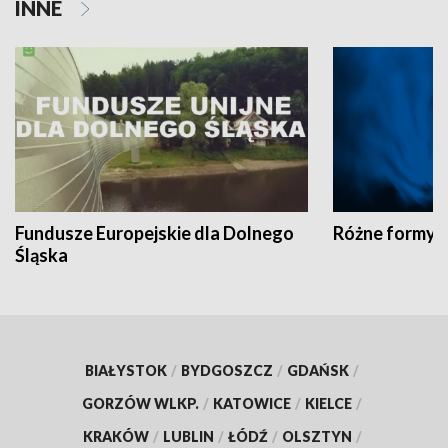
INNE
Fundusze Europejskie dla Dolnego
Różne formy t
Śląska
BIAŁYSTOK
/
BYDGOSZCZ
/
GDAŃSK
/
GORZÓW WLKP.
/
KATOWICE
/
KIELCE
/
KRAKÓW
/
LUBLIN
/
ŁÓDŹ
/
OLSZTYN
/