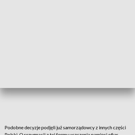
Podobne decyzje podjęli już samorządowcy z innych części
Polski. O rezygnacji z tej formy uczczenia pamięci ofiar