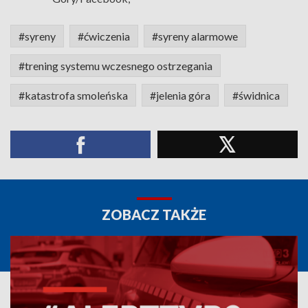
#syreny
#ćwiczenia
#syreny alarmowe
#trening systemu wczesnego ostrzegania
#katastrofa smoleńska
#jelenia góra
#świdnica
ZOBACZ TAKŻE