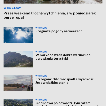
WROCŁAW
Przez weekend trochę wytchnienia, a w poniedziałek
burze i upał
WROCŁAW
Prognoza pogody na weekend
WROCŁAW
W Karkonoszach dobre warunki do
uprawiania turystyki
WROCŁAW
Strzegom: chłopiec spadł z wysokości.
Jest w ciężkim stanie
WROCŁAW
Odbudowa po powodzi. Tym razem