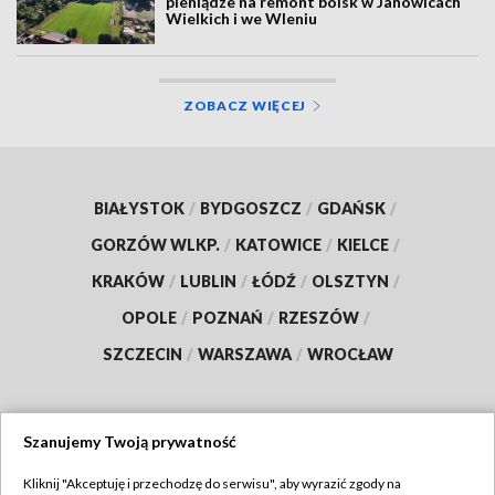
pieniądze na remont boisk w Janowicach
Wielkich i we Wleniu
ZOBACZ WIĘCEJ
BIAŁYSTOK
/
BYDGOSZCZ
/
GDAŃSK
/
GORZÓW WLKP.
/
KATOWICE
/
KIELCE
/
KRAKÓW
/
LUBLIN
/
ŁÓDŹ
/
OLSZTYN
/
OPOLE
/
POZNAŃ
/
RZESZÓW
/
SZCZECIN
/
WARSZAWA
/
WROCŁAW
Szanujemy Twoją prywatność
Dołącz do nas:
Kliknij "Akceptuję i przechodzę do serwisu", aby wyrazić zgody na