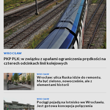
WROCŁAW
PKP PLK: w związku z upałami ograniczenia prędkości na
czterech odcinkach linii kolejowych
WROCŁAW
Wrocław: ulica Ruska idzie do remontu.
Ma być zielono, nowocześnie, ale z
elementami historii
WROCŁAW
Pociągi pojadą na lotnisko we Wrocławiu.
Jest gotowa koncepcja połączenia