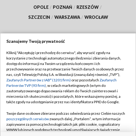
OPOLE
/
POZNAŃ
/
RZESZÓW
/
SZCZECIN
/
WARSZAWA
/
WROCŁAW
Szanujemy Twoją prywatność
Dołącz do nas:
Kliknij "Akceptuję i przechodzę do serwisu", aby wyrazić zgody na
korzystanie z technologii automatycznego śledzenia i zbierania danych,
TVP
dostęp do informacji na Twoim urządzeniu końcowym i ich
Abonament TVP
przechowywanie oraz na przetwarzanie Twoich danych osobowych przez
Regulamin TVP
nas, czyli Telewizję Polską S.A. w likwidacji (zwaną dalej również „TVP”),
Emisja w TVP
Polityka prywatności
Zaufanych Partnerów z IAB* (1201 firm)
oraz pozostałych
Zaufanych
Partnerów TVP (93 firm)
, w celach marketingowych (w tym do
Centrum informacji TVP
Moje zgody
zautomatyzowanego dopasowania reklam do Twoich zainteresowań i
mierzenia ich skuteczności) i pozostałych, które wskazujemy poniżej, a
Naziemna Telewizja Cyfrowa
Pomoc
także zgody na udostępnianie przez nas identyfikatora PPID do Google.
Sklep TVP
Biuro reklamy
Twoje dane osobowe zbierane podczas odwiedzania przez Ciebie naszych
Rada Programowa
Kontakt
poszczególnych serwisów
zwanych dalej „Portalem”, w tym informacje
zapisywane za pomocą technologii takich jak: pliki cookie, sygnalizatory
System NOS
WWW lub innych podobnych technologii umożliwiających świadczenie
dopasowanych i bezpiecznych usług, personalizację treści oraz reklam,