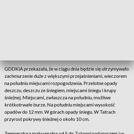
Opady śniegu występują na terenie województwa
dolnośląskiego.
Generalna Dyrekcja Dróg Krajowych i Autostrad
poinformowała, że wszystkie drogi krajowe są przejezdne.
Na sieci dróg krajowych pracuje 11 pojazdów do zimowego
utrzymania.
GDDKiA przekazała, że w ciągu dnia będzie się utrzymywało
zachmurzenie duże z większymi przejaśnieniami, wieczorem
na południu miejscami rozpogodzenia. Przelotne opady
deszczu, deszczu ze śniegiem, miejscami śniegu i krupy
śnieżnej. Miejscami, zwłaszcza na południu, możliwe
krótkotrwałe burze. Na południu miejscami wysokość
opadów do 12 mm. W górach opady śniegu. W Tatrach
przyrost pokrywy śnieżnej o około 10 cm.
Temperatura maksymalna od 5 do 7 stopni nad morzem i w