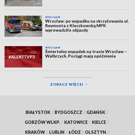
WROCŁAW
Wrocław: po wypadku na skrzyżowaniu ul.
Reymonta z Kleczkowską MPK
wprowadziło objazdy
WROCŁAW
Śmiertelny wypadek na trasie Wrocław –
Wałbrzych. Pociągi mają opóźnienia
ZOBACZ WIĘCEJ
BIAŁYSTOK
/
BYDGOSZCZ
/
GDAŃSK
/
GORZÓW WLKP.
/
KATOWICE
/
KIELCE
/
KRAKÓW
/
LUBLIN
/
ŁÓDŹ
/
OLSZTYN
/