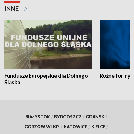
INNE
Fundusze Europejskie dla Dolnego
Różne formy t
Śląska
BIAŁYSTOK
/
BYDGOSZCZ
/
GDAŃSK
/
GORZÓW WLKP.
/
KATOWICE
/
KIELCE
/