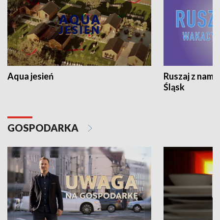
Aqua jesień
Ruszaj z nami
Śląsk
GOSPODARKA