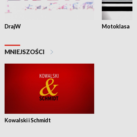
DrajW
Motoklasa
MNIEJSZOŚCI
Kowalski i Schmidt