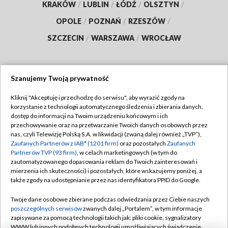
KRAKÓW
/
LUBLIN
/
ŁÓDŹ
/
OLSZTYN
/
OPOLE
/
POZNAŃ
/
RZESZÓW
/
SZCZECIN
/
WARSZAWA
/
WROCŁAW
Szanujemy Twoją prywatność
Dołącz do nas:
Kliknij "Akceptuję i przechodzę do serwisu", aby wyrazić zgody na
korzystanie z technologii automatycznego śledzenia i zbierania danych,
TVP
dostęp do informacji na Twoim urządzeniu końcowym i ich
Abonament TVP
przechowywanie oraz na przetwarzanie Twoich danych osobowych przez
Regulamin TVP
nas, czyli Telewizję Polską S.A. w likwidacji (zwaną dalej również „TVP”),
Emisja w TVP
Polityka prywatności
Zaufanych Partnerów z IAB* (1201 firm)
oraz pozostałych
Zaufanych
Partnerów TVP (93 firm)
, w celach marketingowych (w tym do
Centrum informacji TVP
Moje zgody
zautomatyzowanego dopasowania reklam do Twoich zainteresowań i
mierzenia ich skuteczności) i pozostałych, które wskazujemy poniżej, a
Naziemna Telewizja Cyfrowa
Pomoc
także zgody na udostępnianie przez nas identyfikatora PPID do Google.
Sklep TVP
Biuro reklamy
Twoje dane osobowe zbierane podczas odwiedzania przez Ciebie naszych
Rada Programowa
Kontakt
poszczególnych serwisów
zwanych dalej „Portalem”, w tym informacje
zapisywane za pomocą technologii takich jak: pliki cookie, sygnalizatory
System NOS
WWW lub innych podobnych technologii umożliwiających świadczenie