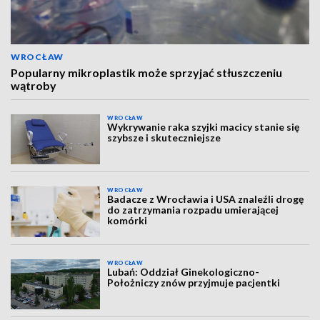
WROCŁAW
Popularny mikroplastik może sprzyjać stłuszczeniu
wątroby
WROCŁAW
Wykrywanie raka szyjki macicy stanie się
szybsze i skuteczniejsze
WROCŁAW
Badacze z Wrocławia i USA znaleźli drogę
do zatrzymania rozpadu umierającej
komórki
WROCŁAW
Lubań: Oddział Ginekologiczno-
Położniczy znów przyjmuje pacjentki