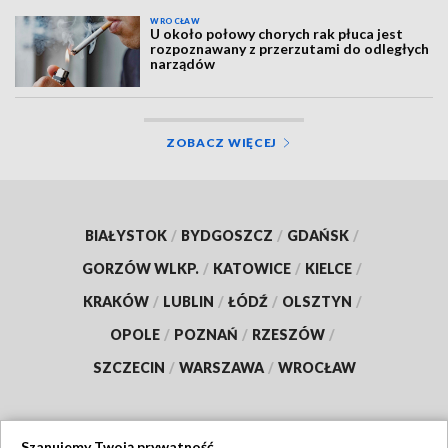
WROCŁAW
U około połowy chorych rak płuca jest
rozpoznawany z przerzutami do odległych
narządów
ZOBACZ WIĘCEJ
BIAŁYSTOK
/
BYDGOSZCZ
/
GDAŃSK
/
GORZÓW WLKP.
/
KATOWICE
/
KIELCE
/
KRAKÓW
/
LUBLIN
/
ŁÓDŹ
/
OLSZTYN
/
OPOLE
/
POZNAŃ
/
RZESZÓW
/
SZCZECIN
/
WARSZAWA
/
WROCŁAW
Szanujemy Twoją prywatność