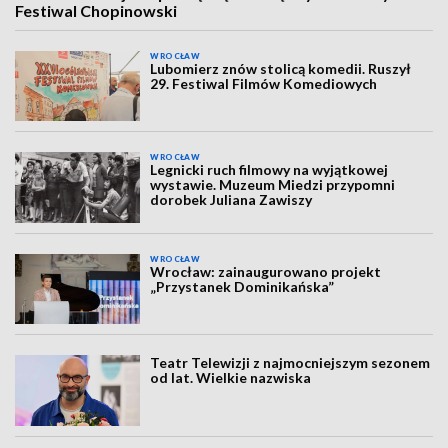
Festiwal Chopinowski
WROCŁAW
Lubomierz znów stolicą komedii. Ruszył
29. Festiwal Filmów Komediowych
WROCŁAW
Legnicki ruch filmowy na wyjątkowej
wystawie. Muzeum Miedzi przypomni
dorobek Juliana Zawiszy
WROCŁAW
Wrocław: zainaugurowano projekt
„Przystanek Dominikańska”
Teatr Telewizji z najmocniejszym sezonem
od lat. Wielkie nazwiska