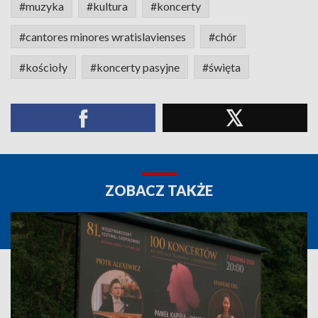
#muzyka
#kultura
#koncerty
#cantores minores wratislavienses
#chór
#kościoły
#koncerty pasyjne
#święta
ZOBACZ TAKŻE