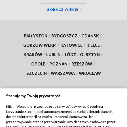
ZOBACZ WIĘCEJ
BIAŁYSTOK
/
BYDGOSZCZ
/
GDAŃSK
/
GORZÓW WLKP.
/
KATOWICE
/
KIELCE
/
KRAKÓW
/
LUBLIN
/
ŁÓDŹ
/
OLSZTYN
/
OPOLE
/
POZNAŃ
/
RZESZÓW
/
SZCZECIN
/
WARSZAWA
/
WROCŁAW
Szanujemy Twoją prywatność
Dołącz do nas:
Kliknij "Akceptuję i przechodzę do serwisu", aby wyrazić zgody na
korzystanie z technologii automatycznego śledzenia i zbierania danych,
TVP
dostęp do informacji na Twoim urządzeniu końcowym i ich
Abonament TVP
przechowywanie oraz na przetwarzanie Twoich danych osobowych przez
Regulamin TVP
nas, czyli Telewizję Polską S.A. w likwidacji (zwaną dalej również „TVP”),