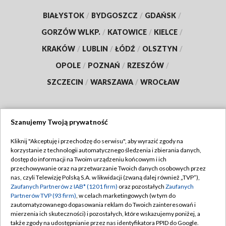
BIAŁYSTOK
/
BYDGOSZCZ
/
GDAŃSK
/
GORZÓW WLKP.
/
KATOWICE
/
KIELCE
/
KRAKÓW
/
LUBLIN
/
ŁÓDŹ
/
OLSZTYN
/
OPOLE
/
POZNAŃ
/
RZESZÓW
/
SZCZECIN
/
WARSZAWA
/
WROCŁAW
Szanujemy Twoją prywatność
Dołącz do nas:
Kliknij "Akceptuję i przechodzę do serwisu", aby wyrazić zgody na
korzystanie z technologii automatycznego śledzenia i zbierania danych,
TVP
dostęp do informacji na Twoim urządzeniu końcowym i ich
Abonament TVP
przechowywanie oraz na przetwarzanie Twoich danych osobowych przez
Regulamin TVP
nas, czyli Telewizję Polską S.A. w likwidacji (zwaną dalej również „TVP”),
Emisja w TVP
Polityka prywatności
Zaufanych Partnerów z IAB* (1201 firm)
oraz pozostałych
Zaufanych
Partnerów TVP (93 firm)
, w celach marketingowych (w tym do
Centrum informacji TVP
Moje zgody
zautomatyzowanego dopasowania reklam do Twoich zainteresowań i
mierzenia ich skuteczności) i pozostałych, które wskazujemy poniżej, a
Naziemna Telewizja Cyfrowa
Pomoc
także zgody na udostępnianie przez nas identyfikatora PPID do Google.