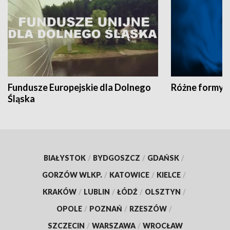
Fundusze Europejskie dla Dolnego
Różne formy t
Śląska
BIAŁYSTOK
/
BYDGOSZCZ
/
GDAŃSK
/
GORZÓW WLKP.
/
KATOWICE
/
KIELCE
/
KRAKÓW
/
LUBLIN
/
ŁÓDŹ
/
OLSZTYN
/
OPOLE
/
POZNAŃ
/
RZESZÓW
/
SZCZECIN
/
WARSZAWA
/
WROCŁAW