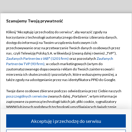
Szanujemy Twoją prywatność
Dołącz do nas:
Kliknij "Akceptuję i przechodzę do serwisu", aby wyrazić zgody na
korzystanie z technologii automatycznego śledzenia i zbierania danych,
TVP
dostęp do informacji na Twoim urządzeniu końcowym i ich
Abonament TVP
przechowywanie oraz na przetwarzanie Twoich danych osobowych przez
Regulamin TVP
nas, czyli Telewizję Polską S.A. w likwidacji (zwaną dalej również „TVP”),
Emisja w TVP
Polityka prywatności
Zaufanych Partnerów z IAB* (1201 firm)
oraz pozostałych
Zaufanych
Partnerów TVP (93 firm)
, w celach marketingowych (w tym do
Centrum informacji TVP
Moje zgody
zautomatyzowanego dopasowania reklam do Twoich zainteresowań i
mierzenia ich skuteczności) i pozostałych, które wskazujemy poniżej, a
Naziemna Telewizja Cyfrowa
Pomoc
także zgody na udostępnianie przez nas identyfikatora PPID do Google.
Sklep TVP
Biuro reklamy
Twoje dane osobowe zbierane podczas odwiedzania przez Ciebie naszych
Rada Programowa
Kontakt
poszczególnych serwisów
zwanych dalej „Portalem”, w tym informacje
zapisywane za pomocą technologii takich jak: pliki cookie, sygnalizatory
System NOS
WWW lub innych podobnych technologii umożliwiających świadczenie
dopasowanych i bezpiecznych usług, personalizację treści oraz reklam,
Informacje o nadawcy
Kanały
udostępnianie funkcji mediów społecznościowych oraz analizowanie
Akceptuję i przechodzę do serwisu
ruchu w Internecie.
Program dla prasy
©2026 Telewizja Polska S.A. w likwidacji