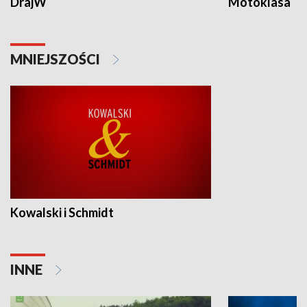
DrajW
Motoklasa
MNIEJSZOŚCI
Kowalski i Schmidt
INNE