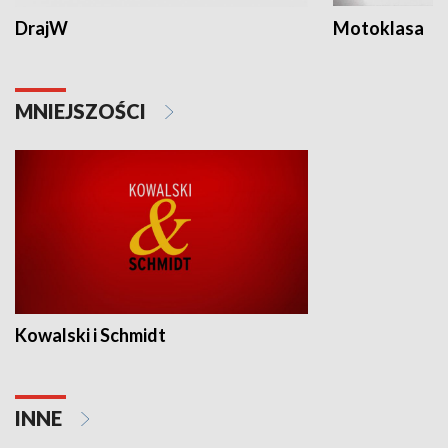
DrajW
Motoklasa
MNIEJSZOŚCI
Kowalski i Schmidt
INNE