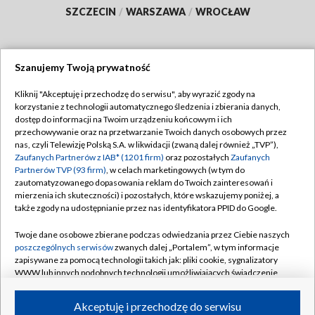
SZCZECIN
/
WARSZAWA
/
WROCŁAW
Szanujemy Twoją prywatność
Dołącz do nas:
Kliknij "Akceptuję i przechodzę do serwisu", aby wyrazić zgody na
korzystanie z technologii automatycznego śledzenia i zbierania danych,
TVP
dostęp do informacji na Twoim urządzeniu końcowym i ich
Abonament TVP
przechowywanie oraz na przetwarzanie Twoich danych osobowych przez
Regulamin TVP
nas, czyli Telewizję Polską S.A. w likwidacji (zwaną dalej również „TVP”),
Emisja w TVP
Polityka prywatności
Zaufanych Partnerów z IAB* (1201 firm)
oraz pozostałych
Zaufanych
Partnerów TVP (93 firm)
, w celach marketingowych (w tym do
Centrum informacji TVP
Moje zgody
zautomatyzowanego dopasowania reklam do Twoich zainteresowań i
mierzenia ich skuteczności) i pozostałych, które wskazujemy poniżej, a
Naziemna Telewizja Cyfrowa
Pomoc
także zgody na udostępnianie przez nas identyfikatora PPID do Google.
Sklep TVP
Biuro reklamy
Twoje dane osobowe zbierane podczas odwiedzania przez Ciebie naszych
Rada Programowa
Kontakt
poszczególnych serwisów
zwanych dalej „Portalem”, w tym informacje
zapisywane za pomocą technologii takich jak: pliki cookie, sygnalizatory
System NOS
WWW lub innych podobnych technologii umożliwiających świadczenie
dopasowanych i bezpiecznych usług, personalizację treści oraz reklam,
Informacje o nadawcy
Kanały
udostępnianie funkcji mediów społecznościowych oraz analizowanie
Akceptuję i przechodzę do serwisu
ruchu w Internecie.
Program dla prasy