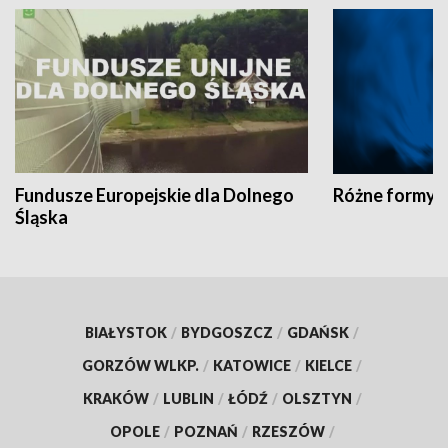
Fundusze Europejskie dla Dolnego
Różne formy t
Śląska
BIAŁYSTOK
/
BYDGOSZCZ
/
GDAŃSK
/
GORZÓW WLKP.
/
KATOWICE
/
KIELCE
/
KRAKÓW
/
LUBLIN
/
ŁÓDŹ
/
OLSZTYN
/
OPOLE
/
POZNAŃ
/
RZESZÓW
/