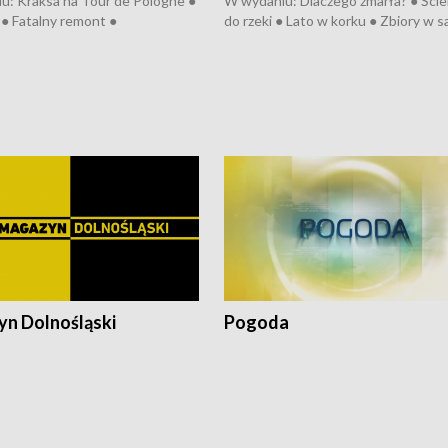
u: Kraksa na Tour de Pologne ●
W wydaniu: Dlaczego zmarła? ● Ściek
● Fatalny remont ●
do rzeki ● Lato w korku ● Zbiory w 
zowane osiedle ● Kosztowna
● Senior za kółkiem ● Złoto dla...
ypa ● Pociągiem na lotnisko ●
cierpiwych ● Mrożonki dla zwierząt
ka ● Refektarz do remontu ●
pałów
n Dolnośląski
Pogoda