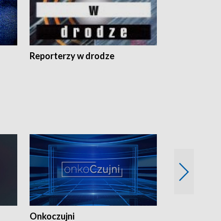
Reporterzy w drodze
Onkoczujni
Recepta na 