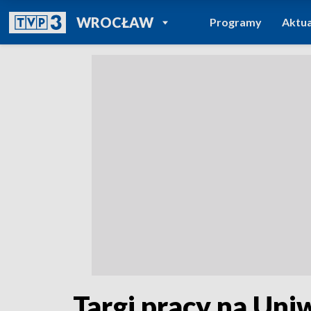
POWRÓT DO
WROCŁAW
Programy
Aktua
TVP REGIONY
Targi pracy na Un