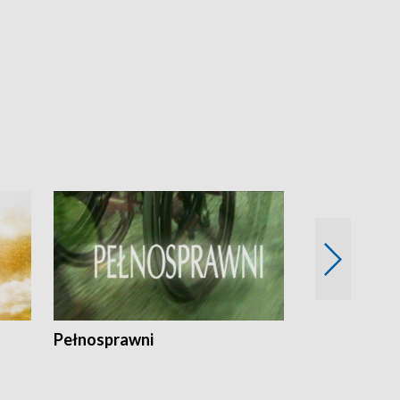
Pełnosprawni
Bezpieczny 