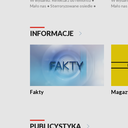
W wydaniu: Refektarz do remontu ●
W wydani
Mało nas ● Sterroryzowane osiedle ●
Mało nas 
Fatalny remont ● Kosztowna ptasia grypa
Sterrory
● Nowa Ruska ● Pociągiem na lotnisko ●
ptasia gr
Koniec upałów ● Kraksa na Tour de
Nowa Rus
Pologne
Koniec u
INFORMACJE
Fakty
Magazy
PUBLICYSTYKA