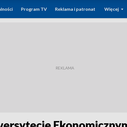
lności
Program TV
Reklama i patronat
Więcej
iwersytecie Ekonomiczn