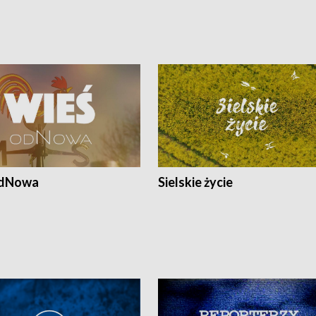
odNowa
Sielskie życie