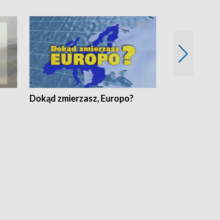
Dokąd zmierzasz, Europo?
Fakty Komen