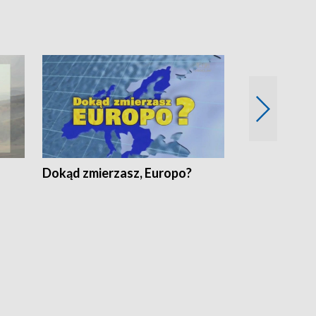
Dokąd zmierzasz, Europo?
Fakty Komen