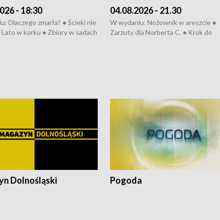
026 - 18:30
04.08.2026 - 21.30
: Dlaczego zmarła? ● Ścieki nie
W wydaniu: Nożownik w areszcie ●
● Lato w korku ● Zbiory w sadach
Zarzuty dla Norberta C. ● Krok do
a kółkiem ● Złoto dla...
obwodnicy ● Miliony na ochronę ●
h ● Mrożonki dla zwierząt
Oddział jak nowy ● Rynek ma być zi
● Inkubator w ognisku ● Rodzic też
pacjent ● Trzeba ratować lekarza
n Dolnośląski
Pogoda