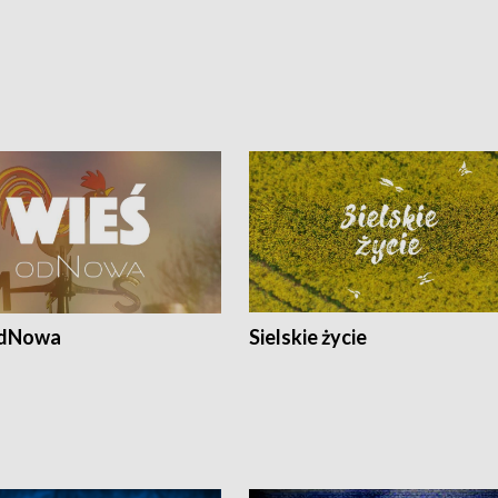
odNowa
Sielskie życie