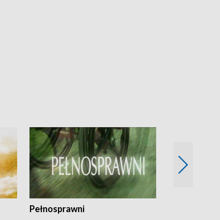
Pełnosprawni
Bezpieczny 