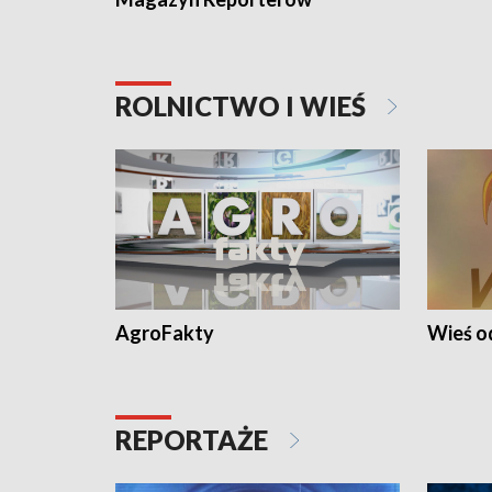
ROLNICTWO I WIEŚ
AgroFakty
Wieś 
REPORTAŻE