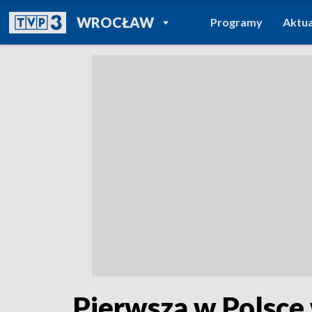
POWRÓT DO
WROCŁAW
Programy
Aktua
TVP REGIONY
Pierwsza w Polsce