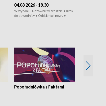
04.08.2026 - 18.30
03.08.2026 - 
W wydaniu: Nożownik w areszcie ● Krok
W wydaniu: Zarz
do obwodnicy ● Oddział jak nowy ●
Wjechał na cho
Rodzic też pacjent ● Rynek ma być
● Węzły do remo
elony
zielony ● Inkubtor w ognisku ● Trzeba
Syreny nie dla w
ratować lekarza
teatrze ● Koncer
„Cud” w Legnicy
Popołudniówka z Faktami
Z Unią na Ty