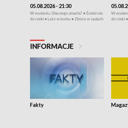
05.08.2026 - 21:30
05.08.2
W wydaniu: Dlaczego zmarła? ● Ścieki nie
W wydaniu
do rzeki ● Lato w korku ● Zbiory w sadach
do rzeki 
● Senior za kółkiem ● Złoto dla...
● Senior z
cierpiwych ● Mrożonki dla zwierząt
cierpiwyc
INFORMACJE
Fakty
Magazy