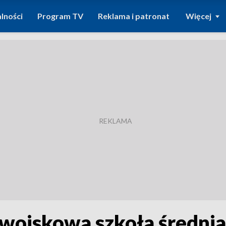
lności
Program TV
Reklama i patronat
Więcej
 wojskowa szkoła średnia