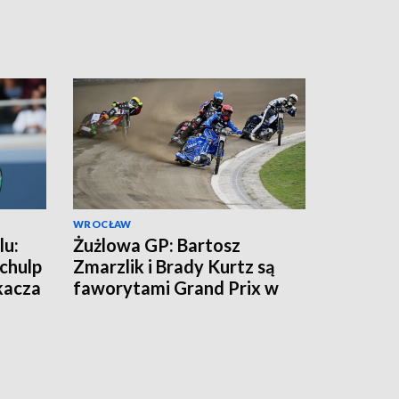
WROCŁAW
lu:
Żużlowa GP: Bartosz
chulp
Zmarzlik i Brady Kurtz są
kacza
faworytami Grand Prix w
Rydze