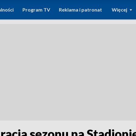
lności
Program TV
Reklama i patronat
Więcej
racja sezonu na Stadioni