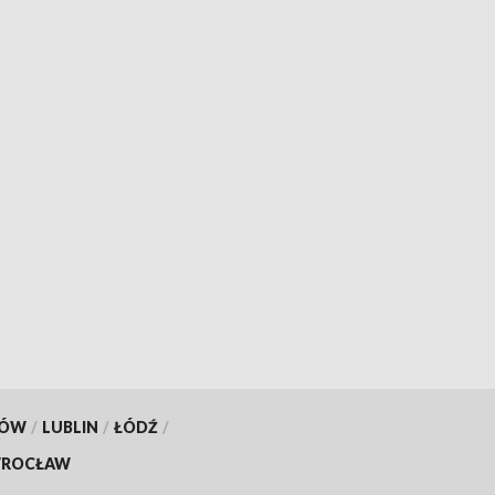
KÓW
/
LUBLIN
/
ŁÓDŹ
/
ROCŁAW