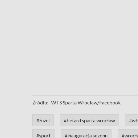
Źródło:
WTS Sparta Wrocław/Facebook
#żużel
#betard sparta wrocław
#wt
#sport
#inauguracja sezonu
#wrocł