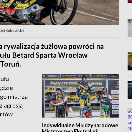
ciej Kulczyński)
wa rywalizacja żużlowa powróci na
ytułu Betard Sparta Wrocław
 Toruń.
tułu
ędzie
ego mistrza
z agresją
artów
Indywidualne Międzynarodowe
Mistrzostwa Ekstraligi: