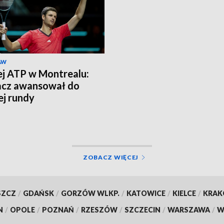
AW
ej ATP w Montrealu:
acz awansował do
ej rundy
ZOBACZ WIĘCEJ
SZCZ
/
GDAŃSK
/
GORZÓW WLKP.
/
KATOWICE
/
KIELCE
/
KRA
N
/
OPOLE
/
POZNAŃ
/
RZESZÓW
/
SZCZECIN
/
WARSZAWA
/
W