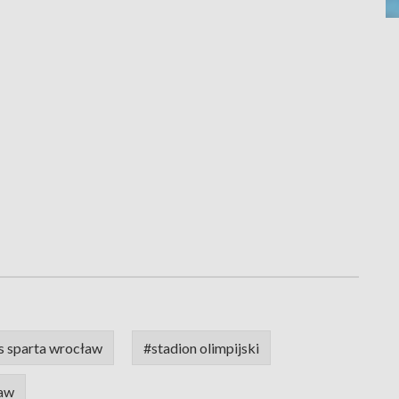
s sparta wrocław
#stadion olimpijski
aw