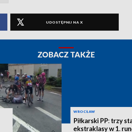
UDOSTĘPNIJ NA X
ZOBACZ TAKŻE
WROCŁAW
Piłkarski PP: trzy st
ekstraklasy w 1. ru