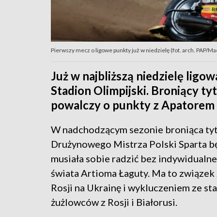
Pierwszy mecz o ligowe punkty już w niedzielę (fot. arch. PAP/Ma
Już w najbliższą niedzielę ligo
Stadion Olimpijski. Broniący t
powalczy o punkty z Apatorem
W nadchodzącym sezonie broniąca ty
Drużynowego Mistrza Polski Sparta b
musiała sobie radzić bez indywidualn
świata Artioma Łaguty. Ma to związek 
Rosji na Ukrainę i wykluczeniem ze st
żużlowców z Rosji i Białorusi.