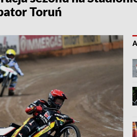
pator Toruń
A