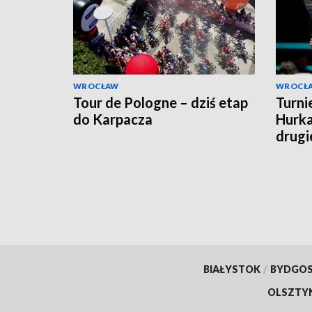
WROCŁAW
WROCŁ
Tour de Pologne – dziś etap
Turni
do Karpacza
Hurk
drugi
BIAŁYSTOK
/
BYDGO
OLSZTY