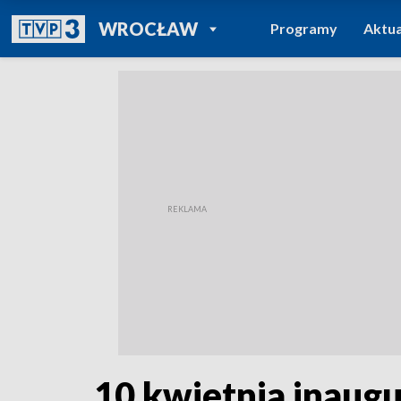
POWRÓT DO
WROCŁAW
Programy
Aktua
TVP REGIONY
10 kwietnia inaugu