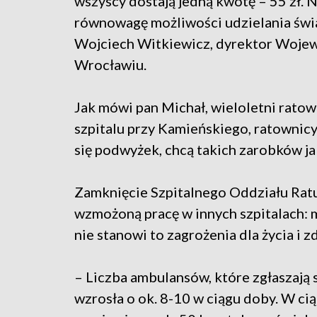
wszyscy dostają jedną kwotę – 55 zł. N
równowagę możliwości udzielania świa
Wojciech Witkiewicz, dyrektor Wojew
Wrocławiu.
Jak mówi pan Michał, wieloletni ratow
szpitalu przy Kamieńskiego, ratownic
się podwyżek, chcą takich zarobków ja
Zamknięcie Szpitalnego Oddziału Rat
wzmożoną pracę w innych szpitalach: 
nie stanowi to zagrożenia dla życia i 
– Liczba ambulansów, które zgłaszają
wzrosła o ok. 8-10 w ciągu doby. W ci