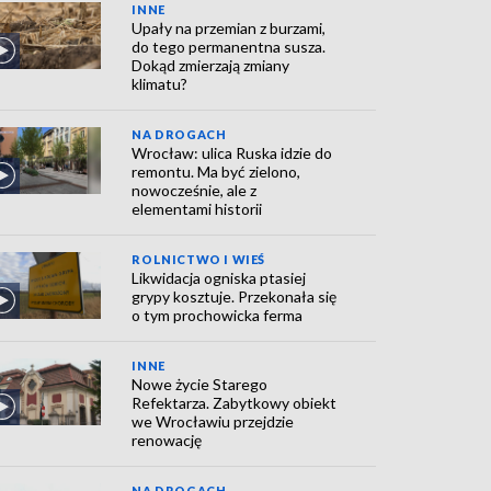
INNE
Upały na przemian z burzami,
do tego permanentna susza.
Dokąd zmierzają zmiany
klimatu?
NA DROGACH
Wrocław: ulica Ruska idzie do
remontu. Ma być zielono,
nowocześnie, ale z
elementami historii
ROLNICTWO I WIEŚ
Likwidacja ogniska ptasiej
grypy kosztuje. Przekonała się
o tym prochowicka ferma
INNE
Nowe życie Starego
Refektarza. Zabytkowy obiekt
we Wrocławiu przejdzie
renowację
NA DROGACH