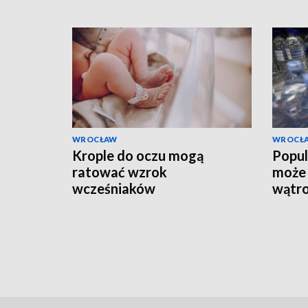
WROCŁAW
WROCŁ
Krople do oczu mogą
Popul
ratować wzrok
może 
wcześniaków
wątr