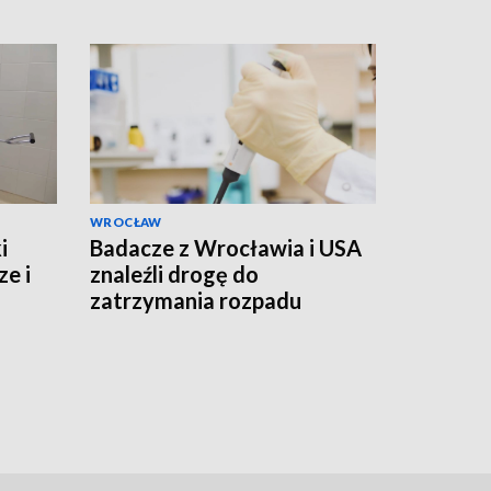
WROCŁAW
i
Badacze z Wrocławia i USA
ze i
znaleźli drogę do
zatrzymania rozpadu
umierającej komórki