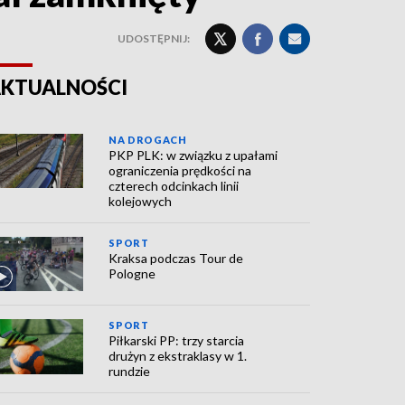
UDOSTĘPNIJ:
KTUALNOŚCI
NA DROGACH
PKP PLK: w związku z upałami
ograniczenia prędkości na
czterech odcinkach linii
kolejowych
SPORT
Kraksa podczas Tour de
Pologne
SPORT
Piłkarski PP: trzy starcia
drużyn z ekstraklasy w 1.
rundzie