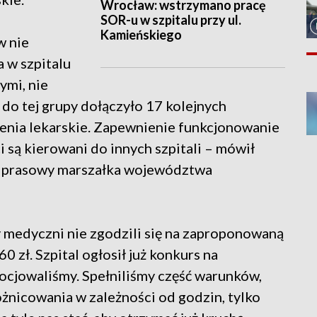
Wrocław: wstrzymano pracę
SOR-u w szpitalu przy ul.
Kamieńskiego
w nie
 w szpitalu
ymi, nie
ś do tej grupy dołączyło 17 kolejnych
ienia lekarskie. Zapewnienie funkcjonowanie
i są kierowani do innych szpitali – mówił
k prasowy marszałka województwa
 medyczni nie zgodzili się na zaproponowaną
0 zł. Szpital ogłosił już konkurs na
cjowaliśmy. Spełniliśmy część warunków,
różnicowania w zależności od godzin, tylko