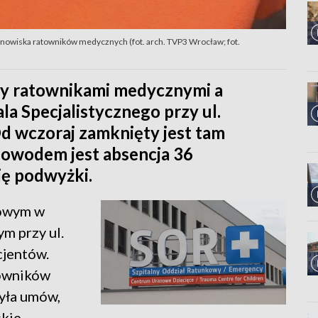
anowiska ratowników medycznych (fot. arch. TVP3 Wrocław; fot.
zy ratownikami medycznymi a
a Specjalistycznego przy ul.
 wczoraj zamknięty jest tam
Powodem jest absencja 36
ię podwyżki.
kowym w
m przy ul.
cjentów.
towników
żyła umów,
kie.