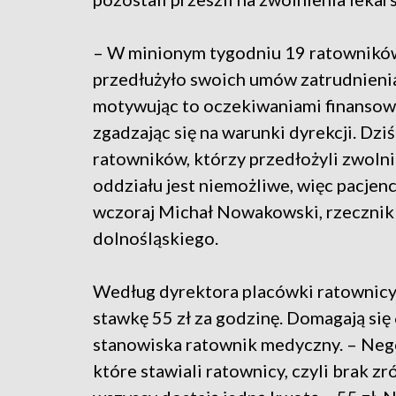
– W minionym tygodniu 19 ratownikó
przedłużyło swoich umów zatrudnienia
motywując to oczekiwaniami finansow
zgadzając się na warunki dyrekcji. Dzi
ratowników, którzy przedłożyli zwoln
oddziału jest niemożliwe, więc pacjenc
wczoraj Michał Nowakowski, rzeczni
dolnośląskiego.
Według dyrektora placówki ratownicy
stawkę 55 zł za godzinę. Domagają się 6
stanowiska ratownik medyczny. – Nego
które stawiali ratownicy, czyli brak z