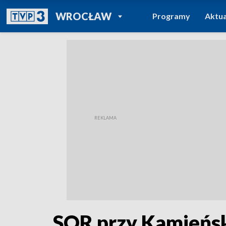
POWRÓT DO
WROCŁAW
Programy
Aktua
TVP REGIONY
SOR przy Kamieńs