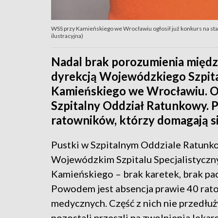
WSS przy Kamieńskiego we Wrocławiu ogłosił już konkurs na st
ilustracyjna)
Nadal brak porozumienia międ
dyrekcją Wojewódzkiego Szpital
Kamieńskiego we Wrocławiu. Od
Szpitalny Oddział Ratunkowy. 
ratowników, którzy domagają s
Pustki w Szpitalnym Oddziale Ratun
Wojewódzkim Szpitalu Specjalistyczny
Kamieńskiego – brak karetek, brak pa
Powodem jest absencja prawie 40 ra
medycznych. Część z nich nie przedłu
pozostali przeszli na zwolnienia lekars