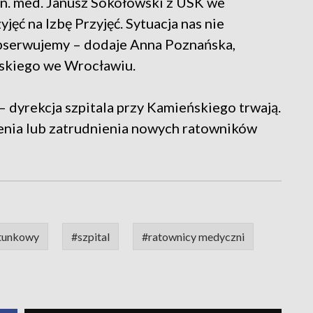
 n. med. Janusz Sokołowski z USK we
ęć na Izbę Przyjęć. Sytuacja nas nie
 obserwujemy – dodaje Anna Poznańska,
skiego we Wrocławiu.
 dyrekcja szpitala przy Kamieńskiego trwają.
ia lub zatrudnienia nowych ratowników
atunkowy
#szpital
#ratownicy medyczni