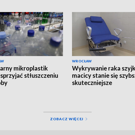
AW
WROCŁAW
arny mikroplastik
Wykrywanie raka szyjk
sprzyjać stłuszczeniu
macicy stanie się szybs
oby
skuteczniejsze
ZOBACZ WIĘCEJ