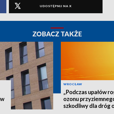
UDOSTĘPNIJ NA X
ZOBACZ TAKŻE
WROCŁAW
„Podczas upałów roś
ów
ozonu przyziemnego,
szkodliwy dla dróg