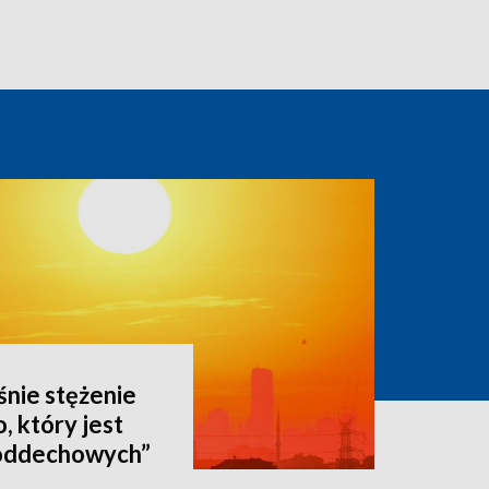
nie stężenie
 który jest
 oddechowych”