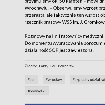
przyjmujemy ok. 50 karetek – mówi dr
Wrocławiu. – Obserwujemy wzrost przyj
przerasta, ale faktycznie ten wzrost
rzecznik prasowy WSS im. J. Gromkow
Rozmowy na linii ratownicy medyczni –
Do momentu wypracowania porozumien
działalność SOR jest zawieszona.
Źródło:
Fakty TVP3 Wrocław
#sor
#wrocław
#szpitalny odział r
#podwyżki