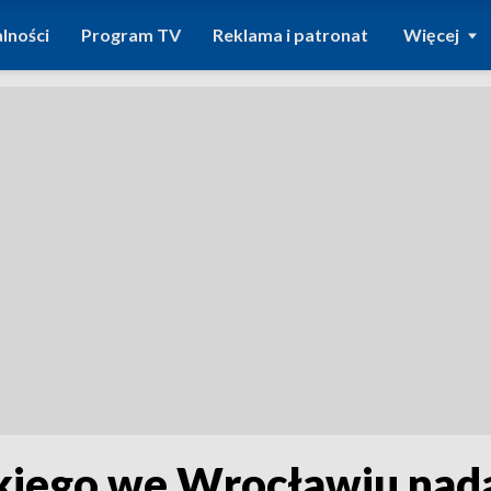
lności
Program TV
Reklama i patronat
Więcej
kiego we Wrocławiu nada