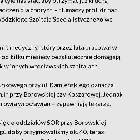
a tyle nas stać, aby otrzymać już kruchą
dczeń dla chorych – tłumaczy prof. dr hab.
ódzkiego Szpitala Specjalistycznego we
nik medyczny, który przez lata pracował w
y od kilku miesięcy bezskutecznie domagają
k w innych wrocławskich szpitalach.
unkowego przy ul. Kamieńskiego oznacza
m.in przy Borowskiej czy Koszarowej. Jednak
zdrowia wrocławian – zapewniają lekarze.
 się do oddziałów SOR przy Borowskiej
ągu doby przyjmowaliśmy ok. 40, teraz