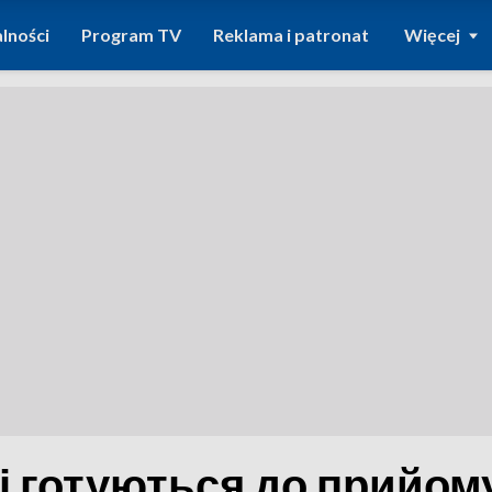
lności
Program TV
Reklama i patronat
Więcej
 готуються до прийому