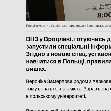
Перші студенти з України вже навчаються у Вроцлавському у
ВНЗ у Вроцлаві, готуючись д
запустили спеціальні інформ
Згідно з новою спец. уставо
навчатися в Польщі, прави
вишах.
Вероніка Замерлова родом з Харкова,
тому вона втекла з міста. Зараз вона 
в польському університеті.
Вроцлавський політехнічний інститут 