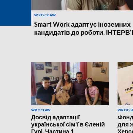
WROCŁAW
Smart Work адаптує іноземних
кандидатів до роботи. ІНТЕРВ
WROCŁAW
WROCŁ
Досвід адаптації
Фонд
української сім'ї в Єленій
для 
Гурі. Частина 1
Херс