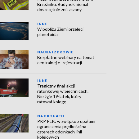
Brzeźniku. Budynek niemal
doszczętnie zniszczony
INNE
W pobliżu Ziemi przeleci
planetoida
NAUKA I ZDROWIE
Bezpłatne webinary na temat
centralnej e–rejestracji
INNE
Tragiczny finał akcji
ratunkowej w Siechnicach.
Nie żyje 19-latek, który
ratował kolegę
NA DROGACH
PKP PLK: w związku z upałami
ograniczenia prędkości na
czterech odcinkach linii
kolejowych