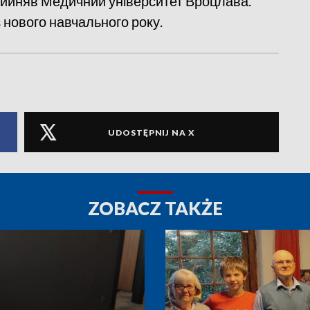
 прийняв Медичний університет Вроцлава.
нового навчального року.
UDOSTĘPNIJ NA X
ZOBACZ TAKŻE