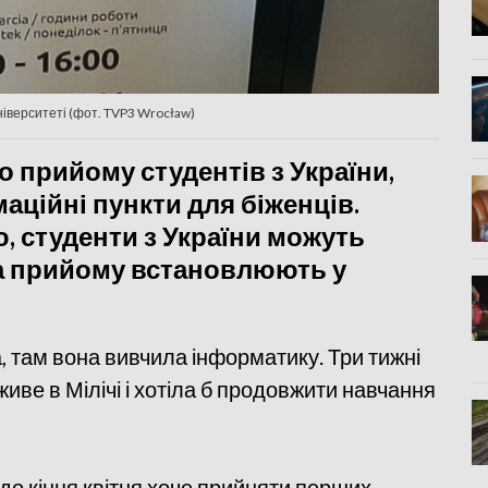
ніверситеті (фот. TVP3 Wrocław)
о прийому студентів з України,
аційні пункти для біженців.
ю, студенти з України можуть
ла прийому встановлюють у
 там вона вивчила інформатику. Три тижні
живе в Мілічі і хотіла б продовжити навчання
до кінця квітня хоче прийняти перших