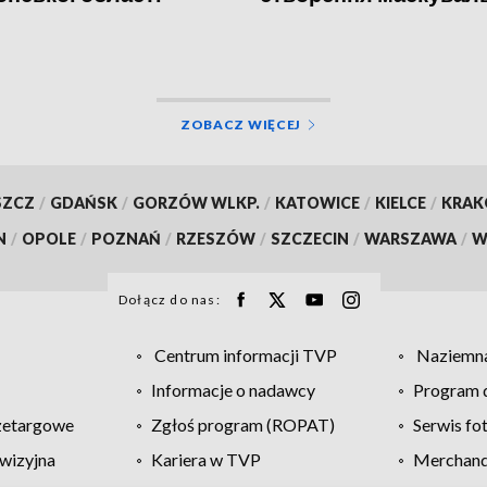
сіток
ZOBACZ WIĘCEJ
SZCZ
/
GDAŃSK
/
GORZÓW WLKP.
/
KATOWICE
/
KIELCE
/
KRA
N
/
OPOLE
/
POZNAŃ
/
RZESZÓW
/
SZCZECIN
/
WARSZAWA
/
W
Dołącz do nas:
Centrum informacji TVP
Naziemna
Informacje o nadawcy
Program d
zetargowe
Zgłoś program (ROPAT)
Serwis fo
wizyjna
Kariera w TVP
Merchandi