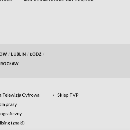
відправляють в окопи
України
KÓW
/
LUBLIN
/
ŁÓDŹ
/
ROCŁAW
 Telewizja Cyfrowa
Sklep TVP
la prasy
tograficzny
sing (znaki)