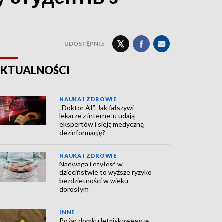
UDOSTĘPNIJ:
KTUALNOŚCI
NAUKA I ZDROWIE
„Doktor AI”. Jak fałszywi
lekarze z internetu udają
ekspertów i sieją medyczną
dezinformację?
NAUKA I ZDROWIE
Nadwaga i otyłość w
dzieciństwie to wyższe ryzyko
bezdzietności w wieku
dorosłym
INNE
Pożar domku letniskowego w