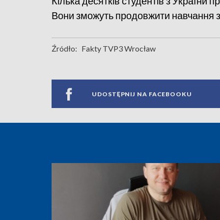
Кілька десятків студентів з України
Вони зможуть продовжити навчання з 
Źródło:
Fakty TVP3 Wrocław
UDOSTĘPNIJ NA FACEBOOKU