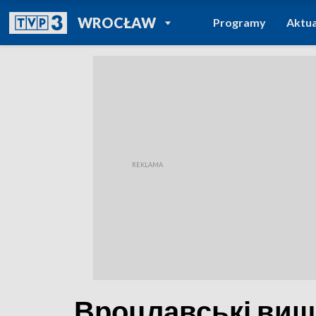
POWRÓT DO
WROCŁAW
Programy
Aktua
TVP REGIONY
Вроцлавські виші