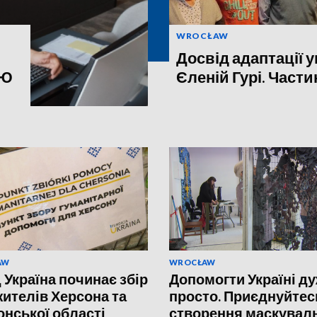
WROCŁAW
Досвід адаптації ук
'Ю
Єленій Гурі. Части
AW
WROCŁAW
 Україна починає збір
Допомогти Україні д
жителів Херсона та
просто. Приєднуйтес
онської області
створення маскувал