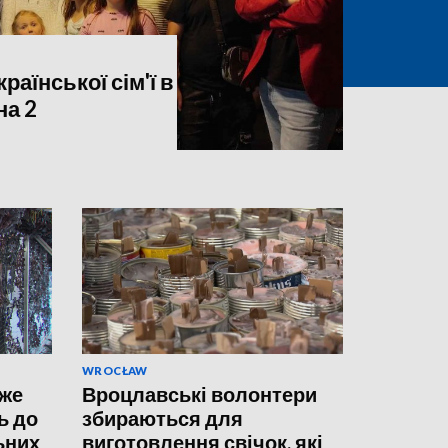
раїнської сім'ї в
на 2
WROCŁAW
уже
Вроцлавські волонтери
ь до
збираються для
ьних
виготовлення свічок, які