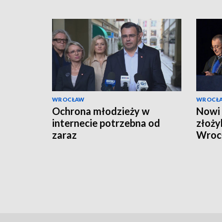
WROCŁAW
WROCŁ
Ochrona młodzieży w
Nowi 
internecie potrzebna od
złoży
zaraz
Wroc