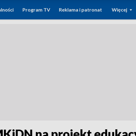
lności
Program TV
Reklama i patronat
Więcej
z MKiDN na projekt eduka