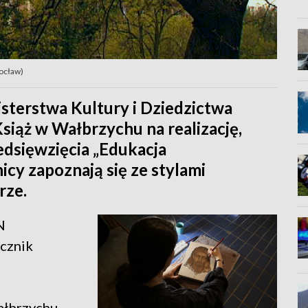
rocław)
isterstwa Kultury i Dziedzictwa
ąż w Wałbrzychu na realizację,
edsięwzięcia „Edukacja
icy zapoznają się ze stylami
rze.
N
cznik
ałbrzychu