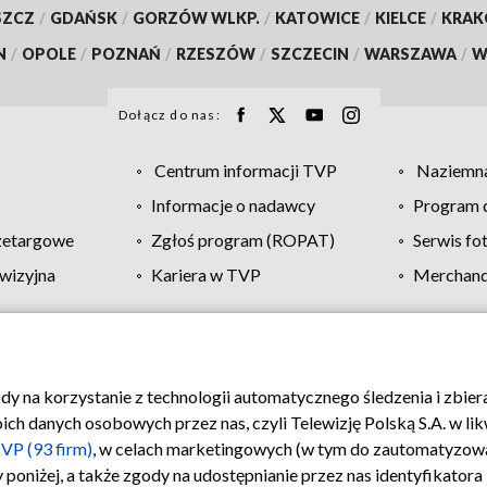
SZCZ
/
GDAŃSK
/
GORZÓW WLKP.
/
KATOWICE
/
KIELCE
/
KRA
N
/
OPOLE
/
POZNAŃ
/
RZESZÓW
/
SZCZECIN
/
WARSZAWA
/
W
Dołącz do nas:
Centrum informacji TVP
Naziemna
Informacje o nadawcy
Program d
zetargowe
Zgłoś program (ROPAT)
Serwis fo
wizyjna
Kariera w TVP
Merchandi
Polityka prywatności
Moje zgody
Pomoc
Biuro re
ody na korzystanie z technologii automatycznego śledzenia i zbie
 danych osobowych przez nas, czyli Telewizję Polską S.A. w likw
VP (93 firm)
, w celach marketingowych (w tym do zautomatyzow
 poniżej, a także zgody na udostępnianie przez nas identyfikator