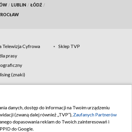
KÓW
/
LUBLIN
/
ŁÓDŹ
/
ROCŁAW
 Telewizja Cyfrowa
Sklep TVP
la prasy
tograficzny
sing (znaki)
klamy
Kontakt
rania danych, dostęp do informacji na Twoim urządzeniu
idacji (zwaną dalej również „TVP”),
Zaufanych Partnerów
anego dopasowania reklam do Twoich zainteresowań i
a PPID do Google.