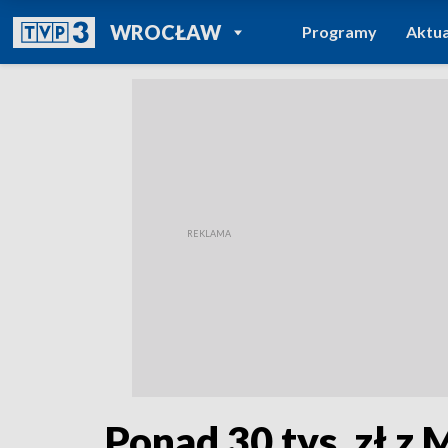
POWRÓT DO
WROCŁAW
Programy
Aktua
TVP REGIONY
Ponad 30 tys. zł 