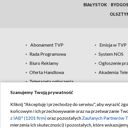
BIAŁYSTOK
/
BYDGO
OLSZTY
Abonament TVP
Emisja w TVP
Rada Programowa
System NOS
Biuro Reklamy
Ogłoszenie pr
Oferta Handlowa
Akademia Tele
Telegazeta ogłoszenia
Szanujemy Twoją prywatność
Regulamin TVP
Kliknij "Akceptuję i przechodzę do serwisu", aby wyrazić zg
końcowym i ich przechowywanie oraz na przetwarzanie Twoich
z IAB* (1201 firm)
oraz pozostałych
Zaufanych Partnerów T
mierzenia ich skuteczności) i pozostałych, które wskazujemy