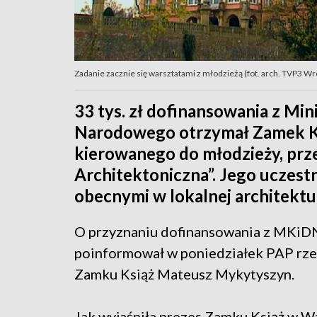
Zadanie zacznie się warsztatami z młodzieżą (fot. arch. TVP3 W
33 tys. zł dofinansowania z Min
Narodowego otrzymał Zamek Ksi
kierowanego do młodzieży, prz
Architektoniczna”. Jego uczestn
obecnymi w lokalnej architektu
O przyznaniu dofinansowania z MKiD
poinformował w poniedziałek PAP rze
Zamku Książ Mateusz Mykytyszyn.
Jak wyjaśniła prezes Zamku Książ w W