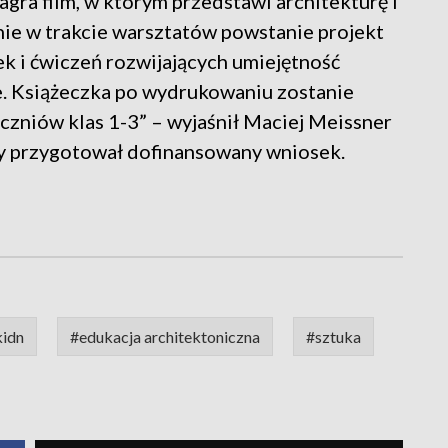
ra film, w którym przedstawi architekturę i
nie w trakcie warsztatów powstanie projekt
ek i ćwiczeń rozwijających umiejętność
e. Książeczka po wydrukowaniu zostanie
zniów klas 1-3” – wyjaśnił Maciej Meissner
ry przygotował dofinansowany wniosek.
idn
#edukacja architektoniczna
#sztuka