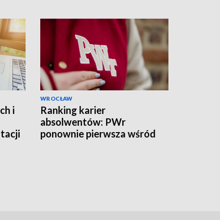
WROCŁAW
ch i
Ranking karier
absolwentów: PWr
tacji
ponownie pierwsza wśród
uczelni technicznych