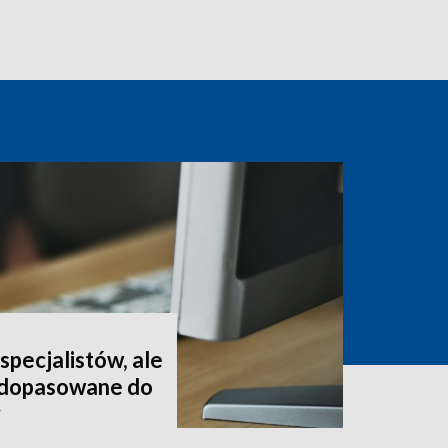
pecjalistów, ale
t dopasowane do
y