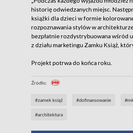
„Podczas każdego wyjazdu młodzież nag
historię odwiedzanych miejsc. Następ
książki dla dzieci w formie kolorowan
rozpoznawania stylów w architekturz
bezpłatnie rozdystrybuowana wśród uc
z działu marketingu Zamku Książ, któ
Projekt potrwa do końca roku.
Źródło:
#zamek książ
#dofinansowanie
#mk
#architektura