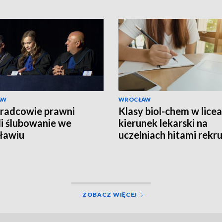
AW
WROCŁAW
radcowie prawni
Klasy biol-chem w licea
li ślubowanie we
kierunek lekarski na
ławiu
uczelniach hitami rekru
ZOBACZ WIĘCEJ