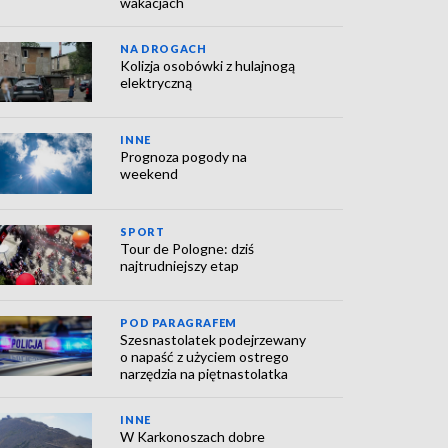
wakacjach
NA DROGACH
Kolizja osobówki z hulajnogą
elektryczną
INNE
Prognoza pogody na
weekend
SPORT
Tour de Pologne: dziś
najtrudniejszy etap
POD PARAGRAFEM
Szesnastolatek podejrzewany
o napaść z użyciem ostrego
narzędzia na piętnastolatka
INNE
W Karkonoszach dobre