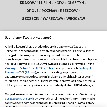
KRAKÓW
/
LUBLIN
/
ŁÓDŹ
/
OLSZTYN
/
OPOLE
/
POZNAŃ
/
RZESZÓW
/
SZCZECIN
/
WARSZAWA
/
WROCŁAW
Szanujemy Twoją prywatność
Dołącz do nas:
Kliknij "Akceptuję i przechodzę do serwisu", aby wyrazić zgody na
korzystanie z technologii automatycznego śledzenia i zbierania danych,
TVP
dostęp do informacji na Twoim urządzeniu końcowym i ich
Abonament TVP
przechowywanie oraz na przetwarzanie Twoich danych osobowych przez
Regulamin TVP
nas, czyli Telewizję Polską S.A. w likwidacji (zwaną dalej również „TVP”),
Emisja w TVP
Polityka prywatności
Zaufanych Partnerów z IAB* (1201 firm)
oraz pozostałych
Zaufanych
Partnerów TVP (93 firm)
, w celach marketingowych (w tym do
Centrum informacji TVP
Moje zgody
zautomatyzowanego dopasowania reklam do Twoich zainteresowań i
mierzenia ich skuteczności) i pozostałych, które wskazujemy poniżej, a
Naziemna Telewizja Cyfrowa
Pomoc
także zgody na udostępnianie przez nas identyfikatora PPID do Google.
Sklep TVP
Biuro reklamy
Twoje dane osobowe zbierane podczas odwiedzania przez Ciebie naszych
Rada Programowa
Kontakt
poszczególnych serwisów
zwanych dalej „Portalem”, w tym informacje
zapisywane za pomocą technologii takich jak: pliki cookie, sygnalizatory
System NOS