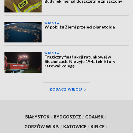
Budynek niemal doszczętnie zniszczony
WROCŁAW
W pobliżu Ziemi przeleci planetoida
WROCŁAW
Tragiczny finał akcji ratunkowej w
Siechnicach. Nie żyje 19-latek, który
ratował kolegę
ZOBACZ WIĘCEJ
BIAŁYSTOK
/
BYDGOSZCZ
/
GDAŃSK
/
GORZÓW WLKP.
/
KATOWICE
/
KIELCE
/