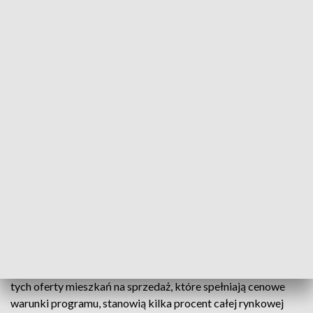
mieszkańcy Krakowa. „Tu do programu będą się
kwalifikować mieszkania, których cena za metr nie
przekroczy prawie 8,2 tys. zł dla mieszkań używanych oraz
niecałych 8,9 tys. zł dla mieszkań od deweloperów” –
przekazali. Dla porównania podali, że pod koniec 2021 r. za
metr lokalu z drugiej ręki płacono 9,8 tys. złotych, a cena
nowych „czterech kątów” opiewała na 10,3 tys. zł.
„Warunki programu kredytów bez wkładu własnego spełnia
w Krakowie tylko 4% wystawionych na sprzedaż mieszkań
używanych i 7 proc. ofert mieszkań nowych” – przekazali.
Jak wygląda sytuacja we Wrocławiu?
Zdaniem HRE Investments z rządowego programu „trudno
będzie też skorzystać” w Lublinie i Szczecinie. „W miastach
tych oferty mieszkań na sprzedaż, które spełniają cenowe
warunki programu, stanowią kilka procent całej rynkowej