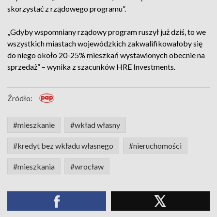
skorzystać z rządowego programu”.
„Gdyby wspomniany rządowy program ruszył już dziś, to we
wszystkich miastach wojewódzkich zakwalifikowałoby się
do niego około 20-25% mieszkań wystawionych obecnie na
sprzedaż” – wynika z szacunków HRE Investments.
Źródło:
#mieszkanie
#wkład własny
#kredyt bez wkładu własnego
#nieruchomości
#mieszkania
#wrocław