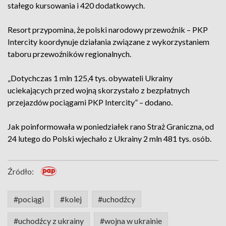
stałego kursowania i 420 dodatkowych.
Resort przypomina, że polski narodowy przewoźnik – PKP
Intercity koordynuje działania związane z wykorzystaniem
taboru przewoźników regionalnych.
„Dotychczas 1 mln 125,4 tys. obywateli Ukrainy
uciekających przed wojną skorzystało z bezpłatnych
przejazdów pociągami PKP Intercity” – dodano.
Jak poinformowała w poniedziałek rano Straż Graniczna, od
24 lutego do Polski wjechało z Ukrainy 2 mln 481 tys. osób.
Źródło:
#pociągi
#kolej
#uchodźcy
#uchodźcy z ukrainy
#wojna w ukrainie