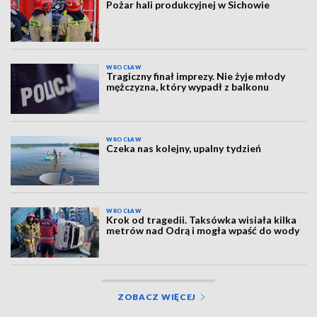
Pożar hali produkcyjnej w Sichowie
WROCŁAW
Tragiczny finał imprezy. Nie żyje młody
mężczyzna, który wypadł z balkonu
WROCŁAW
Czeka nas kolejny, upalny tydzień
WROCŁAW
Krok od tragedii. Taksówka wisiała kilka
metrów nad Odrą i mogła wpaść do wody
ZOBACZ WIĘCEJ