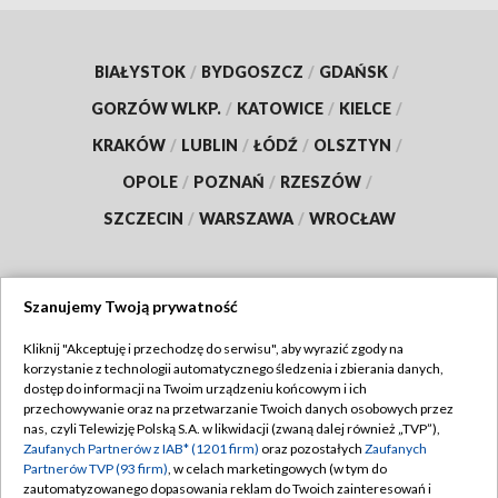
BIAŁYSTOK
/
BYDGOSZCZ
/
GDAŃSK
/
GORZÓW WLKP.
/
KATOWICE
/
KIELCE
/
KRAKÓW
/
LUBLIN
/
ŁÓDŹ
/
OLSZTYN
/
OPOLE
/
POZNAŃ
/
RZESZÓW
/
SZCZECIN
/
WARSZAWA
/
WROCŁAW
Szanujemy Twoją prywatność
Dołącz do nas:
Kliknij "Akceptuję i przechodzę do serwisu", aby wyrazić zgody na
korzystanie z technologii automatycznego śledzenia i zbierania danych,
TVP
dostęp do informacji na Twoim urządzeniu końcowym i ich
Abonament TVP
przechowywanie oraz na przetwarzanie Twoich danych osobowych przez
Regulamin TVP
nas, czyli Telewizję Polską S.A. w likwidacji (zwaną dalej również „TVP”),
Emisja w TVP
Polityka prywatności
Zaufanych Partnerów z IAB* (1201 firm)
oraz pozostałych
Zaufanych
Partnerów TVP (93 firm)
, w celach marketingowych (w tym do
Centrum informacji TVP
Moje zgody
zautomatyzowanego dopasowania reklam do Twoich zainteresowań i