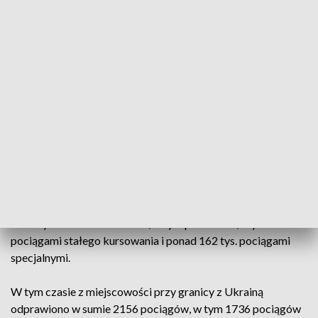
pociągów specjalnych, którymi uchodźcy kierowali się do
Niemiec i Czech. Przewiozły one łącznie ponad 326,6 tys.
osób” – podano w komunikacie.
Jak poinformował resort infrastruktury, polskie spółki
kolejowe ściśle współpracują z partnerami z kolei
niemieckich i czeskich, by uruchamiać dodatkowe składy
specjalne.
Ministerstwo poinformowało też, że łącznie, od wybuchu
wojny na Ukrainie, tj. od 24 lutego br. do 4 kwietnia br. ze
stacji Chełm, Hrubieszów, Dorohusk, Przemyśl, Krościenko,
Hrebenne i Jarosław odprawiono ponad 452 tys. pasażerów
w różnych kierunkach Polski, w tym ponad 290,5 tys.
pociągami stałego kursowania i ponad 162 tys. pociągami
specjalnymi.
W tym czasie z miejscowości przy granicy z Ukrainą
odprawiono w sumie 2156 pociągów, w tym 1736 pociągów