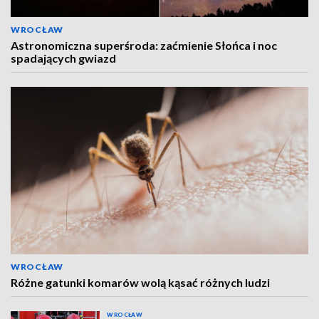
WROCŁAW
Astronomiczna superśroda: zaćmienie Słońca i noc
spadających gwiazd
WROCŁAW
Różne gatunki komarów wolą kąsać różnych ludzi
WROCŁAW