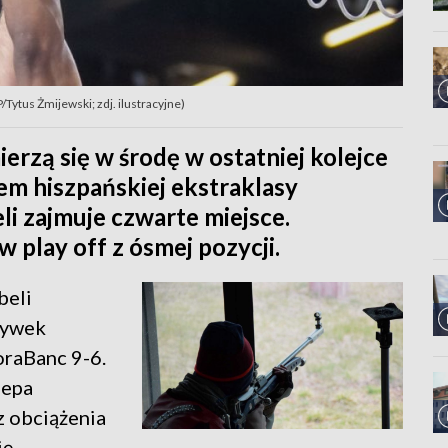
/Tytus Żmijewski; zdj. ilustracyjne)
rzą się w środę w ostatniej kolejce
em hiszpańskiej ekstraklasy
i zajmuje czwarte miejsce.
 play off z ósmej pozycji.
beli
rywek
raBanc 9-6.
lepa
z obciążenia
ię