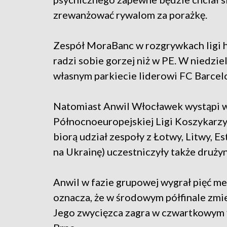
zrewanżować rywalom za porażkę.
Zespół MoraBanc w rozgrywkach ligi h
radzi sobie gorzej niż w PE. W niedziel
własnym parkiecie liderowi FC Barcelon
Natomiast Anwil Włocławek wystąpi w 
Północnoeuropejskiej Ligi Koszykarzy
biorą udział zespoły z Łotwy, Litwy, Es
na Ukrainę) uczestniczyły także drużyny
Anwil w fazie grupowej wygrał pięć mec
oznacza, że w środowym półfinale zmie
Jego zwycięzca zagra w czwartkowym fi