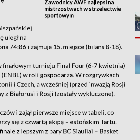
Zawodnicy AWF najlepsi na
mistrzostwach w strzelectwie
sportowym
iszpańskiej
ę uległ na
a 74:86 i zajmuje 15. miejsce (bilans 8-18).
finałowym turnieju Final Four (6-7 kwietnia)
 (ENBL) w roli gospodarza. W rozgrywkach
tonii i Czech, a wcześniej (przed inwazją Rosji
 z Białorusi i Rosji (zostały wykluczone).
zów i zajął pierwsze miejsce w tabeli, co
rzy się z czwartą ekipą – estońskim Tartu.
nale z lepszym z pary BC Siauliai – Basket