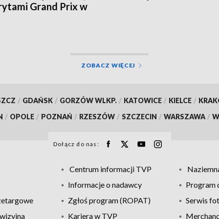
ytami Grand Prix w
e
ZOBACZ WIĘCEJ
SZCZ
/
GDAŃSK
/
GORZÓW WLKP.
/
KATOWICE
/
KIELCE
/
KRA
N
/
OPOLE
/
POZNAŃ
/
RZESZÓW
/
SZCZECIN
/
WARSZAWA
/
W
Dołącz do nas:
Centrum informacji TVP
Naziemna
Informacje o nadawcy
Program d
zetargowe
Zgłoś program (ROPAT)
Serwis fo
wizyjna
Kariera w TVP
Merchandi