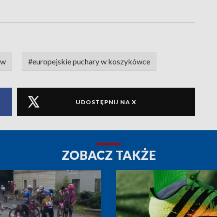
aw
#europejskie puchary w koszykówce
UDOSTĘPNIJ NA X
ZOBACZ TAKŻE