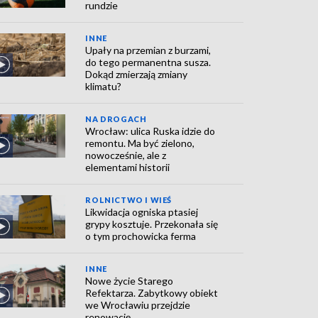
rundzie
INNE
Upały na przemian z burzami,
do tego permanentna susza.
Dokąd zmierzają zmiany
klimatu?
NA DROGACH
Wrocław: ulica Ruska idzie do
remontu. Ma być zielono,
nowocześnie, ale z
elementami historii
ROLNICTWO I WIEŚ
Likwidacja ogniska ptasiej
grypy kosztuje. Przekonała się
o tym prochowicka ferma
INNE
Nowe życie Starego
Refektarza. Zabytkowy obiekt
we Wrocławiu przejdzie
renowację