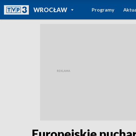
POWRÓT DO
WROCŁAW
Programy
Aktua
TVP REGIONY
Europejskie pucha