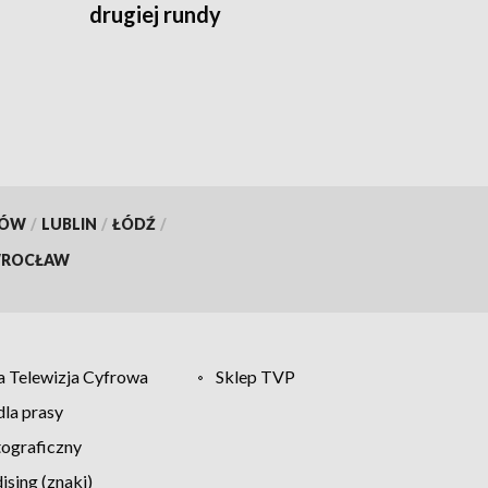
drugiej rundy
KÓW
/
LUBLIN
/
ŁÓDŹ
/
ROCŁAW
 Telewizja Cyfrowa
Sklep TVP
la prasy
tograficzny
sing (znaki)