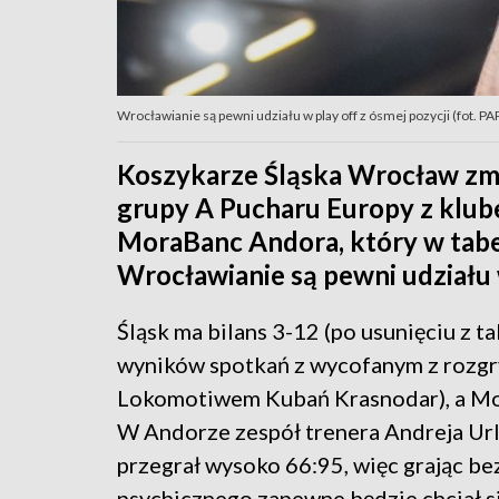
Wrocławianie są pewni udziału w play off z ósmej pozycji (fot. PAP
Koszykarze Śląska Wrocław zmie
grupy A Pucharu Europy z klub
MoraBanc Andora, który w tabel
Wrocławianie są pewni udziału w
Śląsk ma bilans 3-12 (po usunięciu z ta
wyników spotkań z wycofanym z rozg
Lokomotiwem Kubań Krasnodar), a Mo
W Andorze zespół trenera Andreja Ur
przegrał wysoko 66:95, więc grając be
psychicznego zapewne będzie chciał s