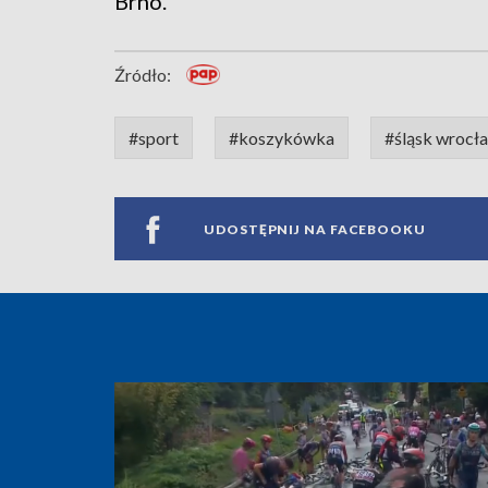
Brno.
Źródło:
#sport
#koszykówka
#śląsk wrocł
UDOSTĘPNIJ NA FACEBOOKU