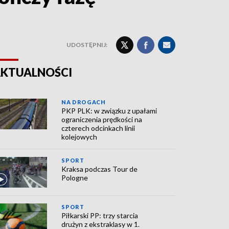
UDOSTĘPNIJ:
KTUALNOŚCI
NA DROGACH
PKP PLK: w związku z upałami
ograniczenia prędkości na
czterech odcinkach linii
kolejowych
SPORT
Kraksa podczas Tour de
Pologne
SPORT
Piłkarski PP: trzy starcia
drużyn z ekstraklasy w 1.