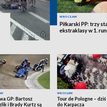
WROCŁAW
Piłkarski PP: trzy st
ekstraklasy w 1. ru
AW
WROCŁAW
wa GP: Bartosz
Tour de Pologne – dziś
lik i Brady Kurtz są
do Karpacza