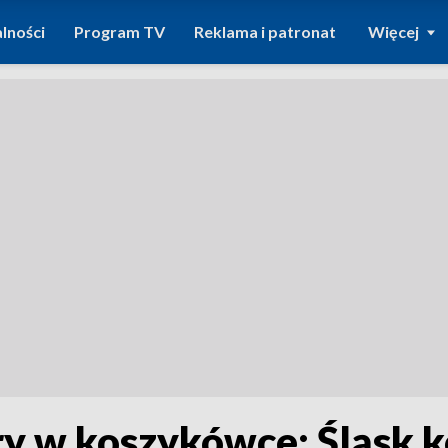
lności
Program TV
Reklama i patronat
Więcej
ry w koszykówce: Śląsk k