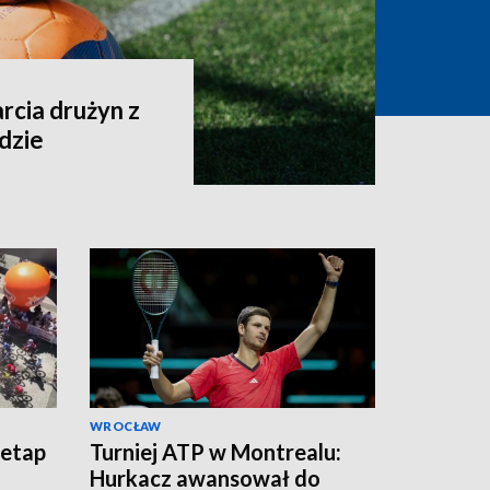
arcia drużyn z
ndzie
WROCŁAW
 etap
Turniej ATP w Montrealu:
Hurkacz awansował do