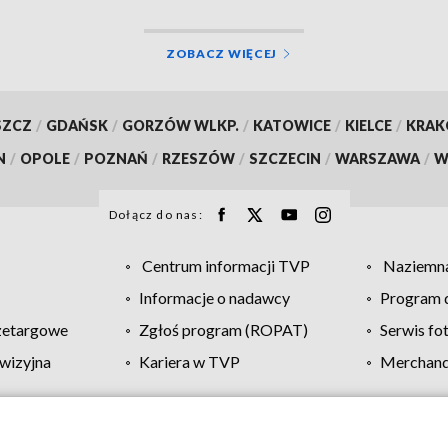
ZOBACZ WIĘCEJ
SZCZ
/
GDAŃSK
/
GORZÓW WLKP.
/
KATOWICE
/
KIELCE
/
KRA
N
/
OPOLE
/
POZNAŃ
/
RZESZÓW
/
SZCZECIN
/
WARSZAWA
/
W
Dołącz do nas:
Centrum informacji TVP
Naziemna
Informacje o nadawcy
Program d
zetargowe
Zgłoś program (ROPAT)
Serwis fo
wizyjna
Kariera w TVP
Merchandi