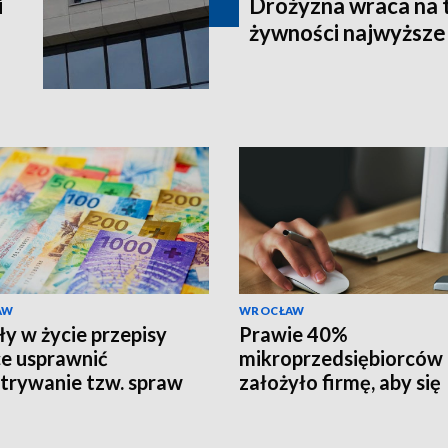
i
Drożyzna wraca na 
żywności najwyższe 
AW
WROCŁAW
y w życie przepisy
Prawie 40%
e usprawnić
mikroprzedsiębiorców
trywanie tzw. spraw
założyło firmę, aby się
kowych
uniezależnić