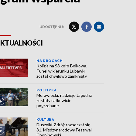
UDOSTĘPNIJ:
KTUALNOŚCI
NA DROGACH
Kolizja na S3 koło Bolkowa.
Tunel w kierunku Lubawki
został chwilowo zamknięty
POLITYKA
Morawiecki: nadzieje Jagodna
zostały całkowicie
pogrzebane
KULTURA
Duszniki-Zdrój: rozpoczął się
81. Międzynarodowy Festiwal
Chopinowski