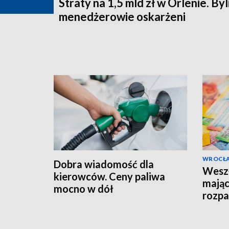
Straty na 1,5 mld zł w Orlenie. Byl
menedżerowie oskarżeni
WROCŁ
Dobra wiadomość dla
Weszł
kierowców. Ceny paliwa
mając
mocno w dół
rozpa
fran