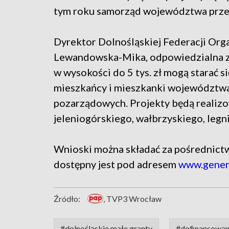
tym roku samorząd województwa przezn
Dyrektor Dolnośląskiej Federacji Org
Lewandowska-Mika, odpowiedzialna za 
w wysokości do 5 tys. zł mogą starać s
mieszkańcy i mieszkanki województwa 
pozarządowych. Projekty będą realizo
jeleniogórskiego, wałbrzyskiego, legn
Wnioski można składać za pośrednict
dostępny jest pod adresem
www.genera
Źródło:
, TVP3 Wrocław
#dolnośląskie małe granty
#dofinansowan