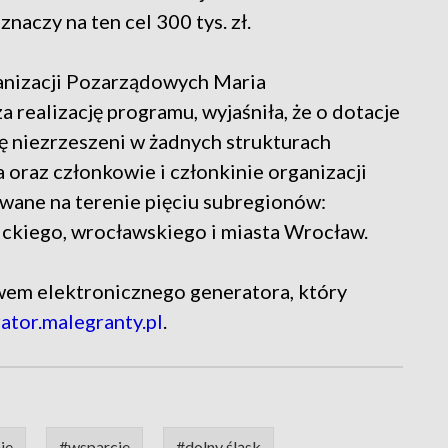
aczy na ten cel 300 tys. zł.
anizacji Pozarządowych Maria
realizację programu, wyjaśniła, że o dotacje
ię niezrzeszeni w żadnych strukturach
oraz członkowie i członkinie organizacji
wane na terenie pięciu subregionów:
ickiego, wrocławskiego i miasta Wrocław.
wem elektronicznego generatora, który
tor.malegranty.pl
.
ie
#wsparcie
#dolny śląsk