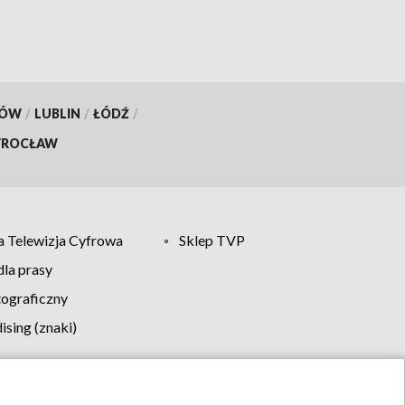
KÓW
/
LUBLIN
/
ŁÓDŹ
/
ROCŁAW
 Telewizja Cyfrowa
Sklep TVP
la prasy
tograficzny
sing (znaki)