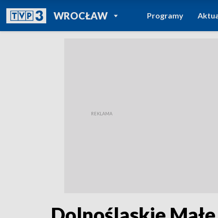
POWRÓT DO
WROCŁAW
Programy
Aktua
TVP REGIONY
Dolnośląskie Małe 