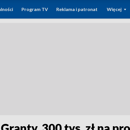
lności
Program TV
Reklama i patronat
Więcej
Granty. 300 tys. zł na p