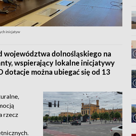
ych inicjatyw
ąd województwa dolnośląskiego na
ty, wspierający lokalne inicjatywy
 dotacje można ubiegać się od 13
uralne,
mocją
na rzecz
etnicznych.