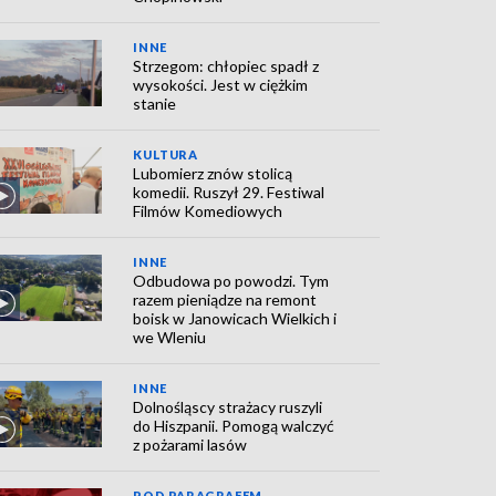
INNE
Strzegom: chłopiec spadł z
wysokości. Jest w ciężkim
stanie
KULTURA
Lubomierz znów stolicą
komedii. Ruszył 29. Festiwal
Filmów Komediowych
INNE
Odbudowa po powodzi. Tym
razem pieniądze na remont
boisk w Janowicach Wielkich i
we Wleniu
INNE
Dolnośląscy strażacy ruszyli
do Hiszpanii. Pomogą walczyć
z pożarami lasów
POD PARAGRAFEM