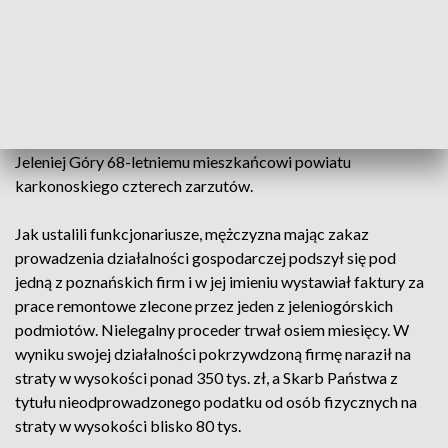
nieodprowadzonego podatku od osób fizycznych
w wysokości blisko 80 tys. zł.
Funkcjonariusze Wydziału do Walki z Przestępczością
Gospodarczą Komendy Miejskiej Policji w Jeleniej Górze w
wyniku prowadzonych działań zebrali materiał dowodowy,
który pozwolił na przedstawienie przez prokuratora z
Jeleniej Góry 68-letniemu mieszkańcowi powiatu
karkonoskiego czterech zarzutów.
Jak ustalili funkcjonariusze, mężczyzna mając zakaz
prowadzenia działalności gospodarczej podszył się pod
jedną z poznańskich firm i w jej imieniu wystawiał faktury za
prace remontowe zlecone przez jeden z jeleniogórskich
podmiotów. Nielegalny proceder trwał osiem miesięcy. W
wyniku swojej działalności pokrzywdzoną firmę naraził na
straty w wysokości ponad 350 tys. zł, a Skarb Państwa z
tytułu nieodprowadzonego podatku od osób fizycznych na
straty w wysokości blisko 80 tys.