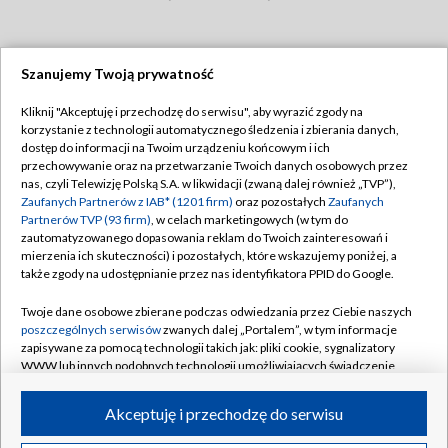
Szanujemy Twoją prywatność
Dołącz do nas:
Kliknij "Akceptuję i przechodzę do serwisu", aby wyrazić zgody na
korzystanie z technologii automatycznego śledzenia i zbierania danych,
TVP
dostęp do informacji na Twoim urządzeniu końcowym i ich
Abonament TVP
przechowywanie oraz na przetwarzanie Twoich danych osobowych przez
Regulamin TVP
nas, czyli Telewizję Polską S.A. w likwidacji (zwaną dalej również „TVP”),
Emisja w TVP
Polityka prywatności
Zaufanych Partnerów z IAB* (1201 firm)
oraz pozostałych
Zaufanych
Partnerów TVP (93 firm)
, w celach marketingowych (w tym do
Centrum informacji TVP
Moje zgody
zautomatyzowanego dopasowania reklam do Twoich zainteresowań i
mierzenia ich skuteczności) i pozostałych, które wskazujemy poniżej, a
Naziemna Telewizja Cyfrowa
Pomoc
także zgody na udostępnianie przez nas identyfikatora PPID do Google.
Sklep TVP
Biuro reklamy
Twoje dane osobowe zbierane podczas odwiedzania przez Ciebie naszych
Rada Programowa
Kontakt
poszczególnych serwisów
zwanych dalej „Portalem”, w tym informacje
zapisywane za pomocą technologii takich jak: pliki cookie, sygnalizatory
System NOS
WWW lub innych podobnych technologii umożliwiających świadczenie
dopasowanych i bezpiecznych usług, personalizację treści oraz reklam,
Informacje o nadawcy
Kanały
udostępnianie funkcji mediów społecznościowych oraz analizowanie
Akceptuję i przechodzę do serwisu
ruchu w Internecie.
Program dla prasy
©2026 Telewizja Polska S.A. w likwidacji