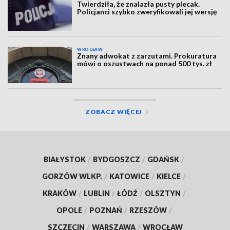
Twierdziła, że znalazła pusty plecak.
Policjanci szybko zweryfikowali jej wersję
WROCŁAW
Znany adwokat z zarzutami. Prokuratura
mówi o oszustwach na ponad 500 tys. zł
ZOBACZ WIĘCEJ
BIAŁYSTOK
/
BYDGOSZCZ
/
GDAŃSK
/
GORZÓW WLKP.
/
KATOWICE
/
KIELCE
/
KRAKÓW
/
LUBLIN
/
ŁÓDŹ
/
OLSZTYN
/
OPOLE
/
POZNAŃ
/
RZESZÓW
/
SZCZECIN
/
WARSZAWA
/
WROCŁAW