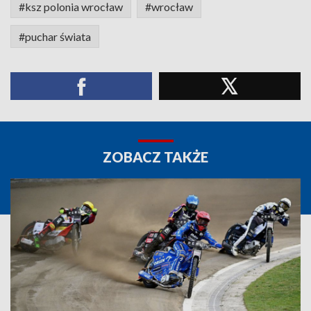
#ksz polonia wrocław
#wrocław
#puchar świata
ZOBACZ TAKŻE