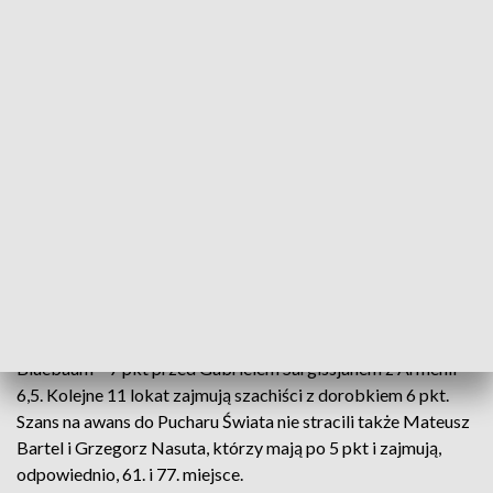
27. miejscu w Polsce (ranking 2500), rozegrał jeden z
najlepszych turniejów w karierze. W Słowenii nie poniósł
jeszcze porażki, wygrał m.in. z najlepszym arcymistrzem
Słowacji Jergusem Pechacem (2597) i zremisował z numerem
8. w Niemczech Alexandrem Donchenko (2636), drugim
szachistą Ukrainy Aleksandrem Wołokitinem (2687) i
liderem w Szwecji, brązowym medalistą ME 2019 Nilsem
Grandeliusem (2663). W niedzielnym pojedynku z Yilmazem
(2624) był bliższy wygranej białymi, mając w wieżowej
końcówce piona więcej.
Na trzy rundy przed zakończeniem mistrzostw w Terme
Catez samodzielnym liderem jest Niemiec Matthias
Bluebaum – 7 pkt przed Gabrielem Sargissjanem z Armenii –
6,5. Kolejne 11 lokat zajmują szachiści z dorobkiem 6 pkt.
Szans na awans do Pucharu Świata nie stracili także Mateusz
Bartel i Grzegorz Nasuta, którzy mają po 5 pkt i zajmują,
odpowiednio, 61. i 77. miejsce.