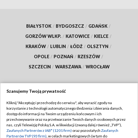
BIAŁYSTOK
/
BYDGOSZCZ
/
GDAŃSK
/
GORZÓW WLKP.
/
KATOWICE
/
KIELCE
/
KRAKÓW
/
LUBLIN
/
ŁÓDŹ
/
OLSZTYN
/
OPOLE
/
POZNAŃ
/
RZESZÓW
/
SZCZECIN
/
WARSZAWA
/
WROCŁAW
Szanujemy Twoją prywatność
Dołącz do nas:
Kliknij "Akceptuję i przechodzę do serwisu", aby wyrazić zgody na
korzystanie z technologii automatycznego śledzenia i zbierania danych,
TVP
dostęp do informacji na Twoim urządzeniu końcowym i ich
Abonament TVP
przechowywanie oraz na przetwarzanie Twoich danych osobowych przez
Regulamin TVP
nas, czyli Telewizję Polską S.A. w likwidacji (zwaną dalej również „TVP”),
Emisja w TVP
Polityka prywatności
Zaufanych Partnerów z IAB* (1201 firm)
oraz pozostałych
Zaufanych
Partnerów TVP (93 firm)
, w celach marketingowych (w tym do