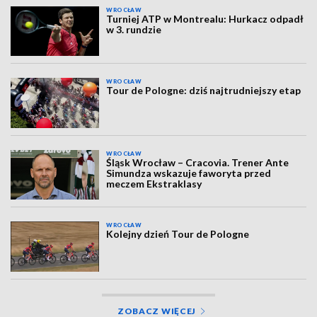
WROCŁAW
Turniej ATP w Montrealu: Hurkacz odpadł
w 3. rundzie
WROCŁAW
Tour de Pologne: dziś najtrudniejszy etap
WROCŁAW
Śląsk Wrocław – Cracovia. Trener Ante
Simundza wskazuje faworyta przed
meczem Ekstraklasy
WROCŁAW
Kolejny dzień Tour de Pologne
ZOBACZ WIĘCEJ