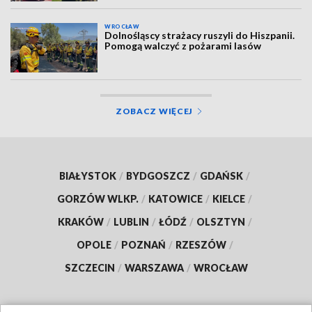
WROCŁAW
Dolnośląscy strażacy ruszyli do Hiszpanii.
Pomogą walczyć z pożarami lasów
ZOBACZ WIĘCEJ
BIAŁYSTOK
/
BYDGOSZCZ
/
GDAŃSK
/
GORZÓW WLKP.
/
KATOWICE
/
KIELCE
/
KRAKÓW
/
LUBLIN
/
ŁÓDŹ
/
OLSZTYN
/
OPOLE
/
POZNAŃ
/
RZESZÓW
/
SZCZECIN
/
WARSZAWA
/
WROCŁAW