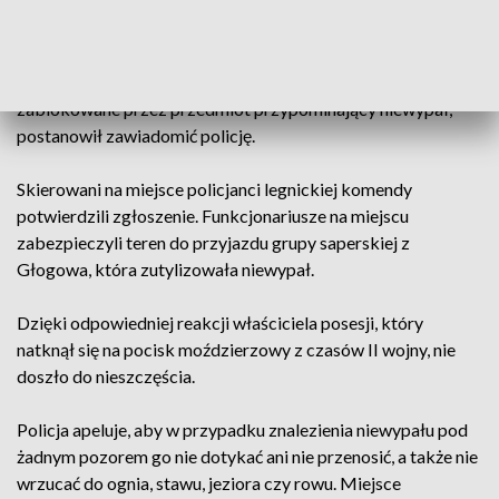
w Legnicy otrzymał informację od właściciela posesji o
niewypale. Mężczyzna oświadczył, że w trakcie prac
polowych na swojej działce w Kawicach, nagle urządzenie się
zatrzymało. Gdy zobaczył, że elementy urządzenia zostały
zablokowane przez przedmiot przypominający niewypał,
postanowił zawiadomić policję.
Skierowani na miejsce policjanci legnickiej komendy
potwierdzili zgłoszenie. Funkcjonariusze na miejscu
zabezpieczyli teren do przyjazdu grupy saperskiej z
Głogowa, która zutylizowała niewypał.
Dzięki odpowiedniej reakcji właściciela posesji, który
natknął się na pocisk moździerzowy z czasów II wojny, nie
doszło do nieszczęścia.
Policja apeluje, aby w przypadku znalezienia niewypału pod
żadnym pozorem go nie dotykać ani nie przenosić, a także nie
wrzucać do ognia, stawu, jeziora czy rowu. Miejsce