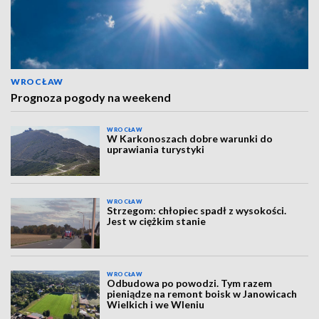
WROCŁAW
Prognoza pogody na weekend
WROCŁAW
W Karkonoszach dobre warunki do
uprawiania turystyki
WROCŁAW
Strzegom: chłopiec spadł z wysokości.
Jest w ciężkim stanie
WROCŁAW
Odbudowa po powodzi. Tym razem
pieniądze na remont boisk w Janowicach
Wielkich i we Wleniu