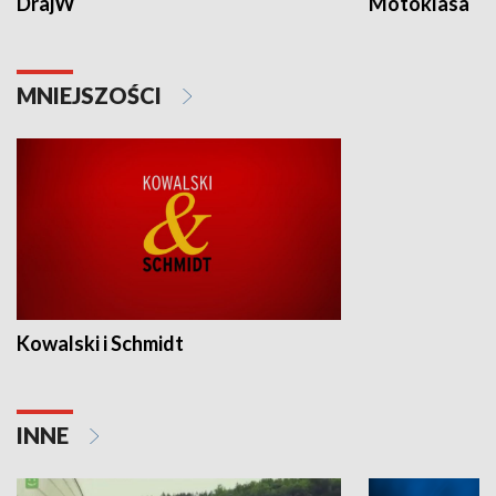
DrajW
Motoklasa
MNIEJSZOŚCI
Kowalski i Schmidt
INNE