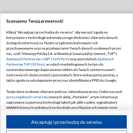
Szanujemy Twoją prywatność
Dołącz do nas:
Kliknij "Akceptuję i przechodzę do serwisu", aby wyrazić zgody na
korzystanie z technologii automatycznego śledzenia i zbierania danych,
TVP
dostęp do informacji na Twoim urządzeniu końcowym i ich
Abonament TVP
przechowywanie oraz na przetwarzanie Twoich danych osobowych przez
Regulamin TVP
nas, czyli Telewizję Polską S.A. w likwidacji (zwaną dalej również „TVP”),
Emisja w TVP
Polityka prywatności
Zaufanych Partnerów z IAB* (1201 firm)
oraz pozostałych
Zaufanych
Partnerów TVP (93 firm)
, w celach marketingowych (w tym do
Centrum informacji TVP
Moje zgody
zautomatyzowanego dopasowania reklam do Twoich zainteresowań i
mierzenia ich skuteczności) i pozostałych, które wskazujemy poniżej, a
Naziemna Telewizja Cyfrowa
Pomoc
także zgody na udostępnianie przez nas identyfikatora PPID do Google.
Sklep TVP
Biuro reklamy
Twoje dane osobowe zbierane podczas odwiedzania przez Ciebie naszych
Rada Programowa
Kontakt
poszczególnych serwisów
zwanych dalej „Portalem”, w tym informacje
zapisywane za pomocą technologii takich jak: pliki cookie, sygnalizatory
System NOS
WWW lub innych podobnych technologii umożliwiających świadczenie
dopasowanych i bezpiecznych usług, personalizację treści oraz reklam,
Informacje o nadawcy
Kanały
udostępnianie funkcji mediów społecznościowych oraz analizowanie
Akceptuję i przechodzę do serwisu
ruchu w Internecie.
Program dla prasy
©2026 Telewizja Polska S.A. w likwidacji