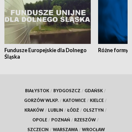
Fundusze Europejskie dla Dolnego
Różne formy t
Śląska
BIAŁYSTOK
/
BYDGOSZCZ
/
GDAŃSK
/
GORZÓW WLKP.
/
KATOWICE
/
KIELCE
/
KRAKÓW
/
LUBLIN
/
ŁÓDŹ
/
OLSZTYN
/
OPOLE
/
POZNAŃ
/
RZESZÓW
/
SZCZECIN
/
WARSZAWA
/
WROCŁAW