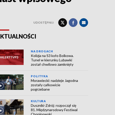
UDOSTĘPNIJ:
KTUALNOŚCI
NA DROGACH
Kolizja na S3 koło Bolkowa.
Tunel w kierunku Lubawki
został chwilowo zamknięty
POLITYKA
Morawiecki: nadzieje Jagodna
zostały całkowicie
pogrzebane
KULTURA
Duszniki-Zdrój: rozpoczął się
81. Międzynarodowy Festiwal
Chopinowski