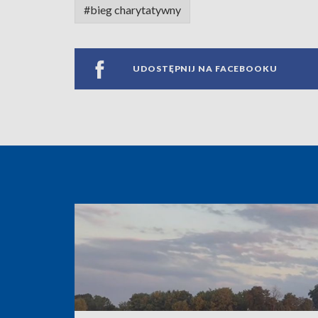
#bieg charytatywny
UDOSTĘPNIJ NA FACEBOOKU