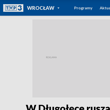
POWRÓT DO
WROCŁAW
Programy
Aktua
TVP REGIONY
W Długołęce rusza