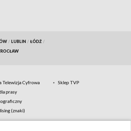
KÓW
/
LUBLIN
/
ŁÓDŹ
/
ROCŁAW
 Telewizja Cyfrowa
Sklep TVP
la prasy
tograficzny
sing (znaki)