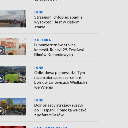
INNE
Strzegom: chłopiec spadł z
wysokości. Jest w ciężkim
stanie
KULTURA
Lubomierz znów stolicą
komedii. Ruszył 29. Festiwal
Filmów Komediowych
INNE
Odbudowa po powodzi. Tym
razem pieniądze na remont
boisk w Janowicach Wielkich i
we Wleniu
INNE
Dolnośląscy strażacy ruszyli
do Hiszpanii. Pomogą walczyć
z pożarami lasów
POD PARAGRAFEM