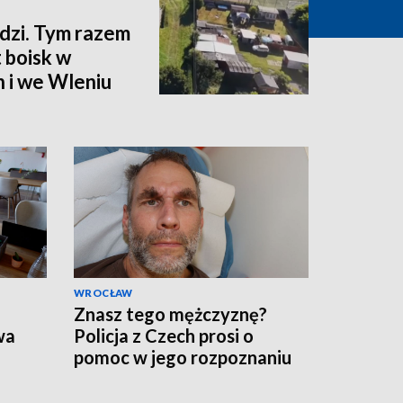
zi. Tym razem
 boisk w
 i we Wleniu
WROCŁAW
Znasz tego mężczyznę?
wa
Policja z Czech prosi o
pomoc w jego rozpoznaniu