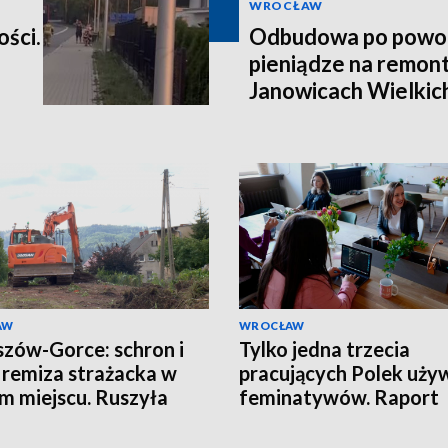
WROCŁAW
ości.
Odbudowa po powod
pieniądze na remont
Janowicach Wielkich
AW
WROCŁAW
zów-Gorce: schron i
Tylko jedna trzecia
remiza strażacka w
pracujących Polek uży
m miejscu. Ruszyła
feminatywów. Raport
wa
Uniwersytetu SWPS