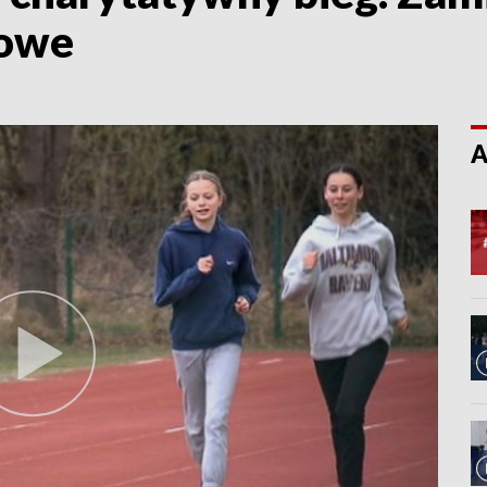
iowe
A