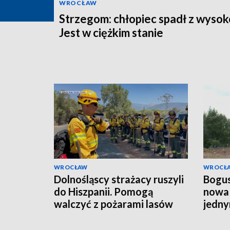
WROCŁAW
Strzegom: chłopiec spadł z wysok
Jest w ciężkim stanie
WROCŁAW
WROCŁ
Dolnośląscy strażacy ruszyli
Bogus
do Hiszpanii. Pomogą
nowa 
walczyć z pożarami lasów
jedny
budo