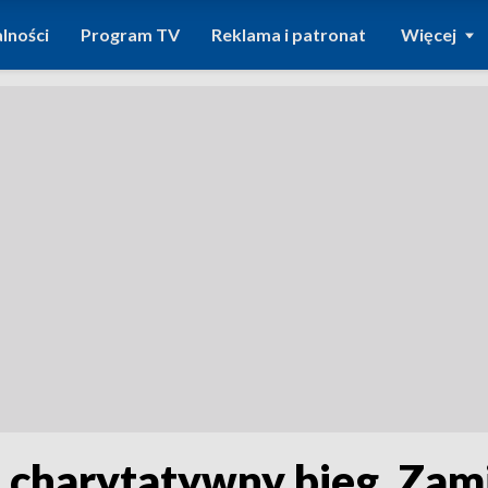
lności
Program TV
Reklama i patronat
Więcej
 charytatywny bieg. Zam