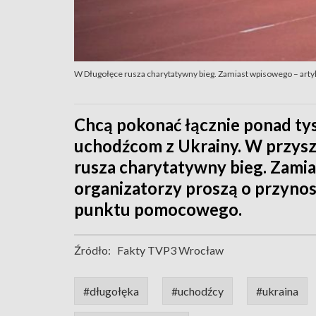
W Długołęce rusza charytatywny bieg. Zamiast wpisowego – art
Chcą pokonać łącznie ponad ty
uchodźcom z Ukrainy. W przysz
rusza charytatywny bieg. Zami
organizatorzy proszą o przyno
punktu pomocowego.
Źródło:
Fakty TVP3 Wrocław
#długołęka
#uchodźcy
#ukraina