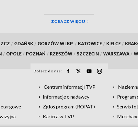
ZOBACZ WIĘCEJ
SZCZ
/
GDAŃSK
/
GORZÓW WLKP.
/
KATOWICE
/
KIELCE
/
KRA
N
/
OPOLE
/
POZNAŃ
/
RZESZÓW
/
SZCZECIN
/
WARSZAWA
/
W
Dołącz do nas:
Centrum informacji TVP
Naziemna
Informacje o nadawcy
Program d
zetargowe
Zgłoś program (ROPAT)
Serwis fo
wizyjna
Kariera w TVP
Merchandi