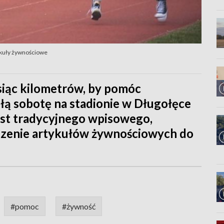
ykuły żywnościowe
siąc kilometrów, by pomóc
łą sobotę na stadionie w Długołęce
ast tradycyjnego wpisowego,
szenie artykułów żywnościowych do
#pomoc
#żywność