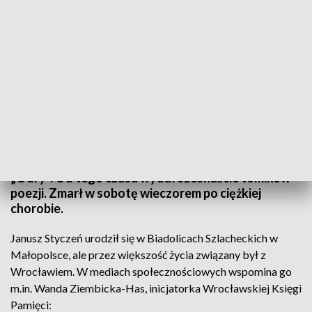
Janusz Styczeń (fot. Wikipedia/Arkadiusz Janicki)
Janusz Styczeń debiutował w 1960 roku na łamach
„Odry”. Od tego czasu wydał szesnaście tomików
poezji. Zmarł w sobotę wieczorem po ciężkiej
chorobie.
Janusz Styczeń urodził się w Biadolicach Szlacheckich w
Małopolsce, ale przez większość życia związany był z
Wrocławiem. W mediach społecznościowych wspomina go
m.in. Wanda Ziembicka-Has, inicjatorka Wrocławskiej Księgi
Pamięci: