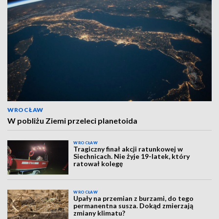
WROCŁAW
W pobliżu Ziemi przeleci planetoida
WROCŁAW
Tragiczny finał akcji ratunkowej w
Siechnicach. Nie żyje 19-latek, który
ratował kolegę
WROCŁAW
Upały na przemian z burzami, do tego
permanentna susza. Dokąd zmierzają
zmiany klimatu?