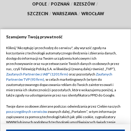
OPOLE
/
POZNAŃ
/
RZESZÓW
/
SZCZECIN
/
WARSZAWA
/
WROCŁAW
Szanujemy Twoją prywatność
Dołącz do nas:
Kliknij "Akceptuję i przechodzę do serwisu", aby wyrazić zgody na
korzystanie z technologii automatycznego śledzenia i zbierania danych,
TVP
dostęp do informacji na Twoim urządzeniu końcowym i ich
Abonament TVP
przechowywanie oraz na przetwarzanie Twoich danych osobowych przez
Regulamin TVP
nas, czyli Telewizję Polską S.A. w likwidacji (zwaną dalej również „TVP”),
Emisja w TVP
Polityka prywatności
Zaufanych Partnerów z IAB* (1201 firm)
oraz pozostałych
Zaufanych
Partnerów TVP (93 firm)
, w celach marketingowych (w tym do
Centrum informacji TVP
Moje zgody
zautomatyzowanego dopasowania reklam do Twoich zainteresowań i
mierzenia ich skuteczności) i pozostałych, które wskazujemy poniżej, a
Naziemna Telewizja Cyfrowa
Pomoc
także zgody na udostępnianie przez nas identyfikatora PPID do Google.
Sklep TVP
Biuro reklamy
Twoje dane osobowe zbierane podczas odwiedzania przez Ciebie naszych
Rada Programowa
Kontakt
poszczególnych serwisów
zwanych dalej „Portalem”, w tym informacje
zapisywane za pomocą technologii takich jak: pliki cookie, sygnalizatory
System NOS
WWW lub innych podobnych technologii umożliwiających świadczenie
dopasowanych i bezpiecznych usług, personalizację treści oraz reklam,
Informacje o nadawcy
Kanały