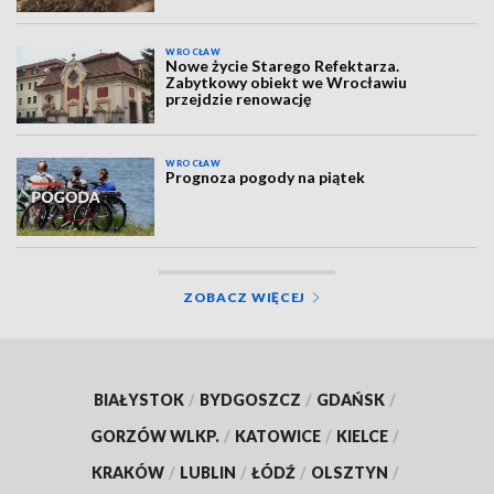
WROCŁAW
Nowe życie Starego Refektarza.
Zabytkowy obiekt we Wrocławiu
przejdzie renowację
WROCŁAW
Prognoza pogody na piątek
ZOBACZ WIĘCEJ
BIAŁYSTOK
/
BYDGOSZCZ
/
GDAŃSK
/
GORZÓW WLKP.
/
KATOWICE
/
KIELCE
/
KRAKÓW
/
LUBLIN
/
ŁÓDŹ
/
OLSZTYN
/