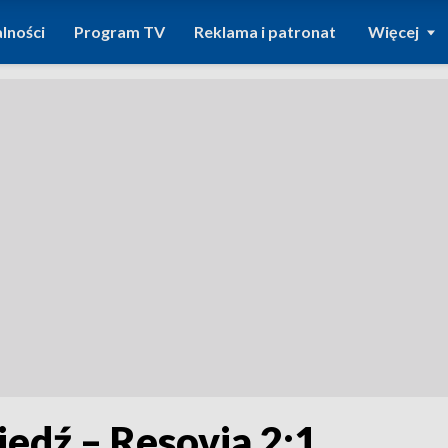
lności
Program TV
Reklama i patronat
Więcej
Miedź – Resovia 2:1