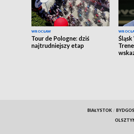
WROCŁAW
WROCŁ
Tour de Pologne: dziś
Śląsk
najtrudniejszy etap
Trene
wskaz
mecze
BIAŁYSTOK
/
BYDGO
OLSZTY