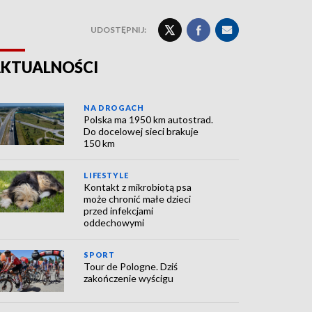
UDOSTĘPNIJ:
KTUALNOŚCI
NA DROGACH
Polska ma 1950 km autostrad.
Do docelowej sieci brakuje
150 km
LIFESTYLE
Kontakt z mikrobiotą psa
może chronić małe dzieci
przed infekcjami
oddechowymi
SPORT
Tour de Pologne. Dziś
zakończenie wyścigu