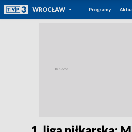
POWRÓT DO
WROCŁAW
Programy
Aktua
TVP REGIONY
1. liga piłkarska: 