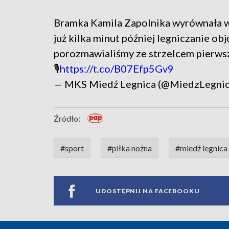
Bramka Kamila Zapolnika wyrównała w
już kilka minut później legniczanie ob
porozmawialiśmy ze strzelcem pierws
🎙️
https://t.co/B07Efp5Gv9
— MKS Miedź Legnica (@MiedzLegni
Źródło:
#sport
#piłka nożna
#miedź legnica
UDOSTĘPNIJ NA FACEBOOKU