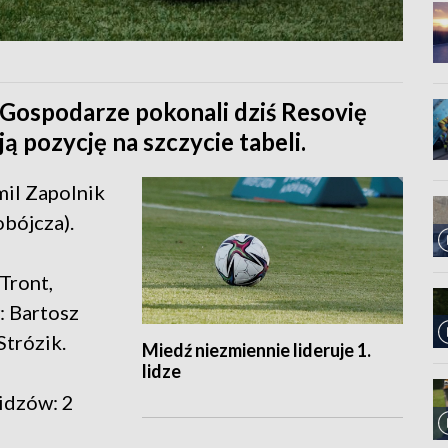
. Gospodarze pokonali dziś Resovię
 pozycję na szczycie tabeli.
mil Zapolnik
bójcza).
Tront,
 Bartosz
Strózik.
Miedź niezmiennie lideruje 1.
lidze
idzów: 2