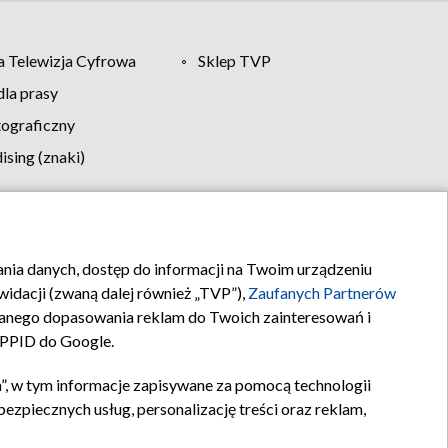
 Telewizja Cyfrowa
Sklep TVP
la prasy
tograficzny
sing (znaki)
klamy
Kontakt
rania danych, dostęp do informacji na Twoim urządzeniu
idacji (zwaną dalej również „TVP”),
Zaufanych Partnerów
anego dopasowania reklam do Twoich zainteresowań i
a PPID do Google.
”, w tym informacje zapisywane za pomocą technologii
zpiecznych usług, personalizację treści oraz reklam,