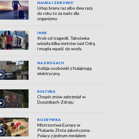
NAUKA I ZDROWIE
Urlop brany raz albo dwa razy
do roku to za mało dla
organizmu
INNE
Krok od tragedii. Taksówka
wisiała kilka metrów nad Odrą
i mogła wpaść do wody
NA DROGACH
Kolizja osobówki z hulajnogą
elektryczną
KULTURA
Chopin znów zabrzmiał w
Dusznikach-Zdroju
ROZRYWKA
Mistrzostwa Europy w
Płukaniu Złota zakończone.
Polacy z jednym medalem