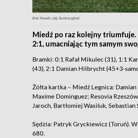
(fot. Pexels; zdj. ilustracyjne)
Miedź po raz kolejny triumfuje
2:1, umacniając tym samym swoją
Bramki: 0:1 Rafał Mikulec (31), 1:1 Ka
(43), 2:1 Damian Hilbrycht (45+3-samo
Żółta kartka – Miedź Legnica: Damian 
Maxime Dominguez; Resovia Rzeszów:
Jaroch, Bartłomiej Wasiluk, Sebastian 
Sędzia: Patryk Gryckiewicz (Toruń). W
680.