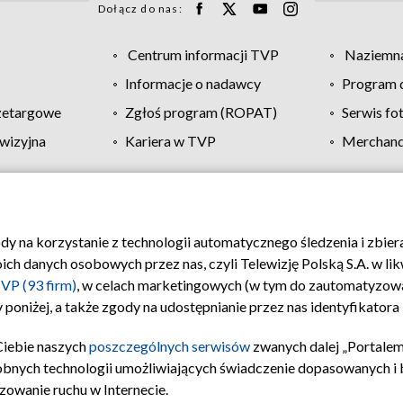
Dołącz do nas:
Centrum informacji TVP
Naziemna
Informacje o nadawcy
Program d
zetargowe
Zgłoś program (ROPAT)
Serwis fo
wizyjna
Kariera w TVP
Merchandi
Polityka prywatności
Moje zgody
Pomoc
Biuro re
ody na korzystanie z technologii automatycznego śledzenia i zbie
 danych osobowych przez nas, czyli Telewizję Polską S.A. w likw
VP (93 firm)
, w celach marketingowych (w tym do zautomatyzow
 poniżej, a także zgody na udostępnianie przez nas identyfikator
Ciebie naszych
poszczególnych serwisów
zwanych dalej „Portalem
obnych technologii umożliwiających świadczenie dopasowanych i be
zowanie ruchu w Internecie.