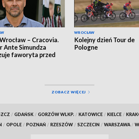
AW
WROCŁAW
 Wrocław – Cracovia.
Kolejny dzień Tour de
r Ante Simundza
Pologne
uje faworyta przed
m Ekstraklasy
ZOBACZ WIĘCEJ
SZCZ
/
GDAŃSK
/
GORZÓW WLKP.
/
KATOWICE
/
KIELCE
/
KRA
N
/
OPOLE
/
POZNAŃ
/
RZESZÓW
/
SZCZECIN
/
WARSZAWA
/
W