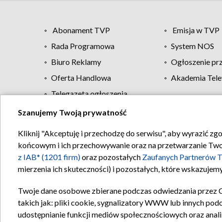
Abonament TVP
Emisja w TVP
Rada Programowa
System NOS
Biuro Reklamy
Ogłoszenie pr
Oferta Handlowa
Akademia Tele
Telegazeta ogłoszenia
Szanujemy Twoją prywatność
Regulamin TVP
Kliknij "Akceptuję i przechodzę do serwisu", aby wyrazić zg
końcowym i ich przechowywanie oraz na przetwarzanie Twoich
z IAB* (1201 firm)
oraz pozostałych
Zaufanych Partnerów T
mierzenia ich skuteczności) i pozostałych, które wskazujemy
Twoje dane osobowe zbierane podczas odwiedzania przez 
takich jak: pliki cookie, sygnalizatory WWW lub innych pod
udostępnianie funkcji mediów społecznościowych oraz anali