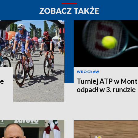
ZOBACZ TAKŻE
WROCŁAW
ie
Turniej ATP w Mont
odpadł w 3. rundzie