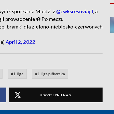
ynik spotkania Miedzi z
@cwksresoviapl
, a
jęli prowadzenie ⚽️ Po meczu
zej bramki dla zielono-niebiesko-czerwonych
ca)
April 2, 2022
#1. liga
#1. liga piłkarska
UDOSTĘPNIJ NA X