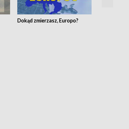
Dokąd zmierzasz, Europo?
Fakty Komen