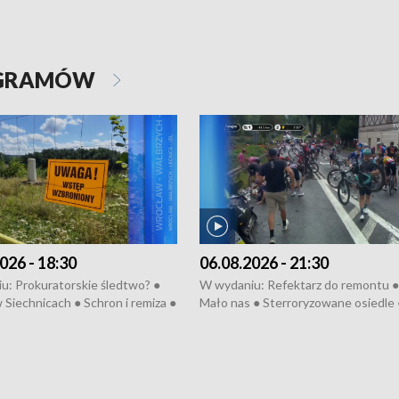
OGRAMÓW
026 - 18:30
06.08.2026 - 21:30
u: Prokuratorskie śledtwo? ●
W wydaniu: Refektarz do remontu ●
 Siechnicach ● Schron i remiza ●
Mało nas ● Sterroryzowane osiedle 
Morawiecki we Wrocławiu ● 81.
Fatalny remont ● Kosztowna ptasia
iędzynarodowego Festiwalu
● Nowa Ruska ● Pociągiem na lotnis
skiego ● Na pomoc Hiszpanom
Koniec upałów ● Kraksa na Tour de
wa po powodzi ● Filmowy
Pologne
z