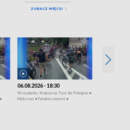
ZOBACZ WIĘCEJ
06.08.2026 - 18:30
05.08.2026 - 
W wydaniu: Kraksa na Tour de Pologne ●
W wydaniu: Dlacz
●
Mało nas ● Fatalny remont ●
do rzeki ● Lato 
 grypa
Sterroryzowane osiedle ● Kosztowna
● Senior za kółki
ko ●
ptasia grypa ● Pociągiem na lotnisko ●
cierpiwych ● Mro
Nowa Ruska ● Refektarz do remontu ●
Koniec upałów