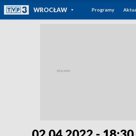
POWRÓT DO
WROCŁAW
Programy
Aktua
TVP REGIONY
02.04.2022 - 18:30