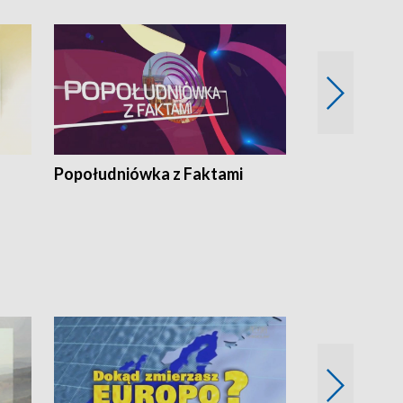
Popołudniówka z Faktami
Z Unią na Ty