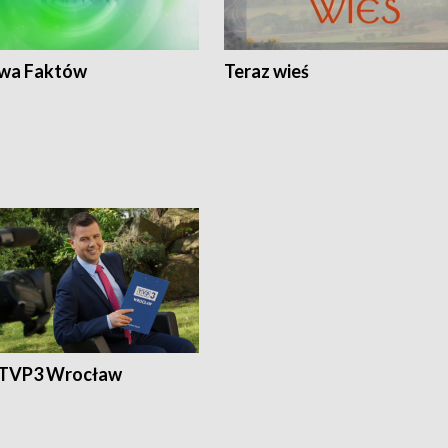
wa Faktów
Teraz wieś
 TVP3 Wrocław