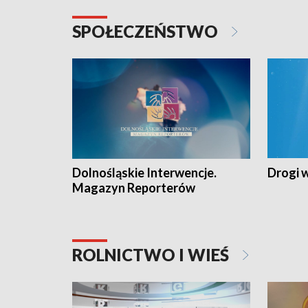
SPOŁECZEŃSTWO
Dolnośląskie Interwencje.
Drogi 
Magazyn Reporterów
ROLNICTWO I WIEŚ