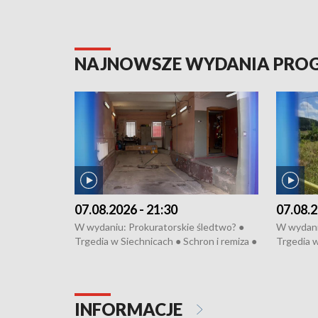
NAJNOWSZE WYDANIA PR
07.08.2026 - 21:30
07.08.2
W wydaniu: Prokuratorskie śledtwo? ●
W wydani
Trgedia w Siechnicach ● Schron i remiza ●
Trgedia w
Mateusz Morawiecki we Wrocławiu ● 81.
Mateusz 
edycja Międzynarodowego Festiwalu
edycja M
Chopinowskiego ● Na pomoc Hiszpanom
Chopinow
● Odbudowa po powodzi ● Filmowy
● Odbudo
INFORMACJE
Lubomierz
Lubomier