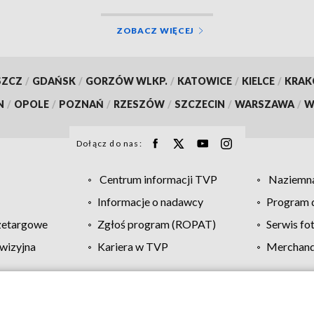
ZOBACZ WIĘCEJ
SZCZ
/
GDAŃSK
/
GORZÓW WLKP.
/
KATOWICE
/
KIELCE
/
KRA
N
/
OPOLE
/
POZNAŃ
/
RZESZÓW
/
SZCZECIN
/
WARSZAWA
/
W
Dołącz do nas:
Centrum informacji TVP
Naziemna
Informacje o nadawcy
Program d
zetargowe
Zgłoś program (ROPAT)
Serwis fo
wizyjna
Kariera w TVP
Merchandi