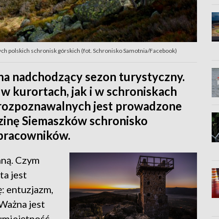
ych polskich schronisk górskich (fot. Schronisko Samotnia/Facebook)
 na nadchodzący sezon turystyczny.
 kurortach, jak i w schroniskach
j rozpoznawalnych jest prowadzone
odzinę Siemaszków schronisko
 pracowników.
nną. Czym
ta jest
ę: entuzjazm,
 Ważna jest
 umiejętność