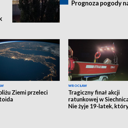
Prognoza pogody n
k
AW
WROCŁAW
liżu Ziemi przeleci
Tragiczny finał akcji
toida
ratunkowej w Siechnic
Nie żyje 19-latek, któr
ratował kolegę