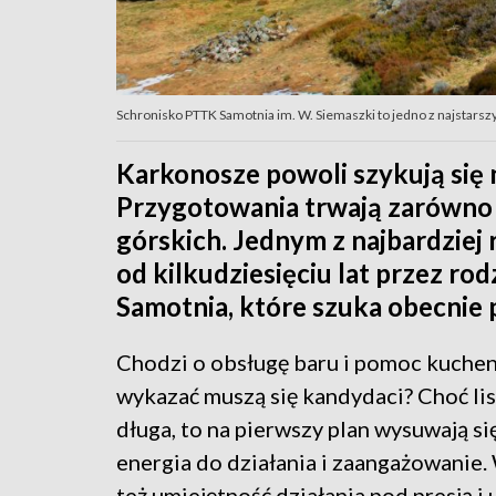
Schronisko PTTK Samotnia im. W. Siemaszki to jedno z najstarsz
Karkonosze powoli szykują się
Przygotowania trwają zarówno w
górskich. Jednym z najbardzie
od kilkudziesięciu lat przez r
Samotnia, które szuka obecnie
Chodzi o obsługę baru i pomoc kuche
wykazać muszą się kandydaci? Choć lis
długa, to na pierwszy plan wysuwają si
energia do działania i zaangażowanie.
też umiejętność działania pod presją i