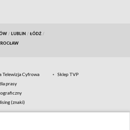
KÓW
/
LUBLIN
/
ŁÓDŹ
/
ROCŁAW
 Telewizja Cyfrowa
Sklep TVP
la prasy
tograficzny
sing (znaki)