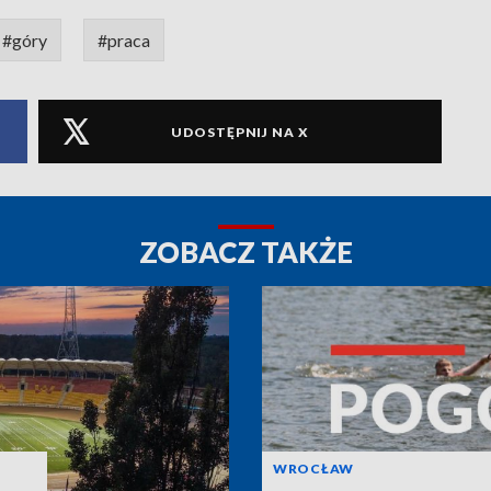
#góry
#praca
UDOSTĘPNIJ NA X
ZOBACZ TAKŻE
WROCŁAW