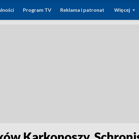
lności
Program TV
Reklama i patronat
Więcej
ików Karkonoszy. Schron