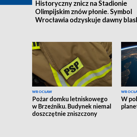
Historyczny znicz na Stadionie
Olimpijskim znów płonie. Symbol
Wrocławia odzyskuje dawny blas
WROCŁAW
WROCŁ
Pożar domku letniskowego
W pob
w Brzeźniku. Budynek niemal
plane
doszczętnie zniszczony