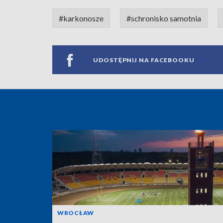
#karkonosze
#schronisko samotnia
UDOSTĘPNIJ NA FACEBOOKU
WROCŁAW