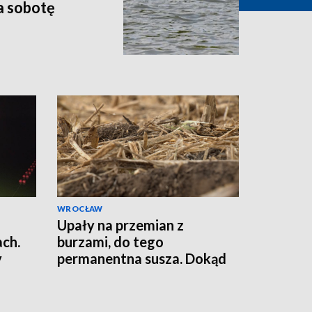
a sobotę
WROCŁAW
Upały na przemian z
ach.
burzami, do tego
y
permanentna susza. Dokąd
zmierzają zmiany klimatu?