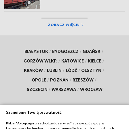
ZOBACZ WIĘCEJ
BIAŁYSTOK
/
BYDGOSZCZ
/
GDAŃSK
/
GORZÓW WLKP.
/
KATOWICE
/
KIELCE
/
KRAKÓW
/
LUBLIN
/
ŁÓDŹ
/
OLSZTYN
/
OPOLE
/
POZNAŃ
/
RZESZÓW
/
SZCZECIN
/
WARSZAWA
/
WROCŁAW
Szanujemy Twoją prywatność
Dołącz do nas:
Kliknij "Akceptuję i przechodzę do serwisu", aby wyrazić zgody na
korzystanie z technologii automatycznego śledzenia i zbierania danych,