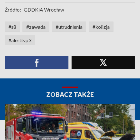
Źródło:
GDDKiA Wrocław
#s8
#zawada
#utrudnienia
#kolizja
#alerttvp3
ZOBACZ TAKŻE