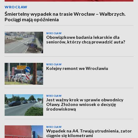
WROCŁAW
Śmiertelny wypadek na trasie Wrocław – Wałbrzych.
Pociągi mają opóźnienia
WROCŁAW
Obowiązkowe badania lekarskie dla
seniorów, którzy chcą prowadzić auta?
WROCŁAW
Kolejny remont we Wrocławiu
WROCŁAW
Jest ważny krok w sprawie obwodnicy
Oławy. Złożono wniosek o decyzję
środowiskową
WROCŁAW
Wypadek na A4. Trwają utrudnienia, zator
ciągnie się kilometrami