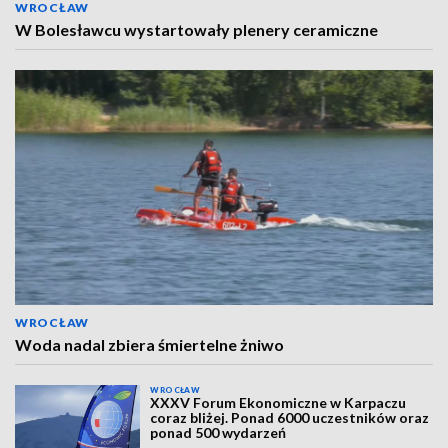
WROCŁAW
W Bolesławcu wystartowały plenery ceramiczne
WROCŁAW
Woda nadal zbiera śmiertelne żniwo
WROCŁAW
XXXV Forum Ekonomiczne w Karpaczu
coraz bliżej. Ponad 6000 uczestników oraz
ponad 500 wydarzeń