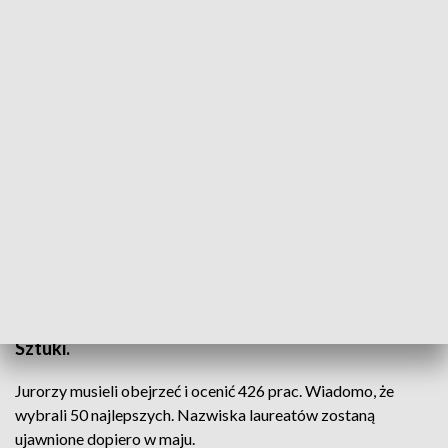
Legnica: rzeczywistość i jej odbicie w sztuce złotniczej
W Legnicy obradowało jury międzynarodowego
konkursu sztuki złotniczej. Jednego z
najważniejszych w tej branży na świecie. Swoje
prace przysłało prawie 250 artystów z 30 krajów.
Gospodarzem imprezy od lat jest Miejska Galeria
Sztuki.
Jurorzy musieli obejrzeć i ocenić 426 prac. Wiadomo, że
wybrali 50 najlepszych. Nazwiska laureatów zostaną
ujawnione dopiero w maju.