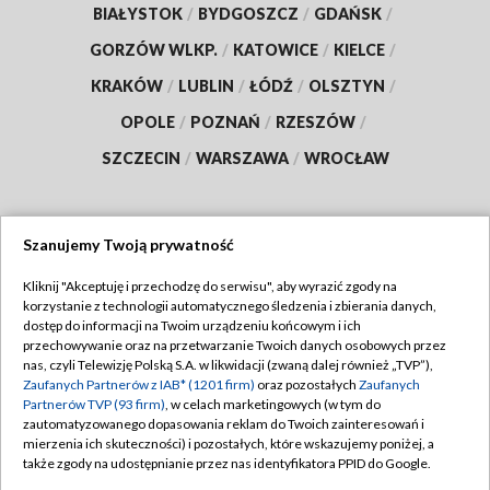
BIAŁYSTOK
/
BYDGOSZCZ
/
GDAŃSK
/
GORZÓW WLKP.
/
KATOWICE
/
KIELCE
/
KRAKÓW
/
LUBLIN
/
ŁÓDŹ
/
OLSZTYN
/
OPOLE
/
POZNAŃ
/
RZESZÓW
/
SZCZECIN
/
WARSZAWA
/
WROCŁAW
Szanujemy Twoją prywatność
Dołącz do nas:
Kliknij "Akceptuję i przechodzę do serwisu", aby wyrazić zgody na
korzystanie z technologii automatycznego śledzenia i zbierania danych,
TVP
dostęp do informacji na Twoim urządzeniu końcowym i ich
Abonament TVP
przechowywanie oraz na przetwarzanie Twoich danych osobowych przez
Regulamin TVP
nas, czyli Telewizję Polską S.A. w likwidacji (zwaną dalej również „TVP”),
Emisja w TVP
Polityka prywatności
Zaufanych Partnerów z IAB* (1201 firm)
oraz pozostałych
Zaufanych
Partnerów TVP (93 firm)
, w celach marketingowych (w tym do
Centrum informacji TVP
Moje zgody
zautomatyzowanego dopasowania reklam do Twoich zainteresowań i
mierzenia ich skuteczności) i pozostałych, które wskazujemy poniżej, a
Naziemna Telewizja Cyfrowa
Pomoc
także zgody na udostępnianie przez nas identyfikatora PPID do Google.
Sklep TVP