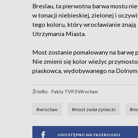
Breslau, ta pierwotna barwa mostu ni
w tonacji niebieskiej, zielonej i oczyw
tego koloru, który wrocławianie znają
Utrzymania Miasta.
Most zostanie pomalowany na barwę pie
Nie zmieni się kolor wieżyc przymost
piaskowca, wydobywanego na Dolnym Śl
Źródło:
Fakty TVP3 Wrocław
#wrocław
#most zwierzyniecki
#mo
UDOSTĘPNIJ NA FACEBOOKU