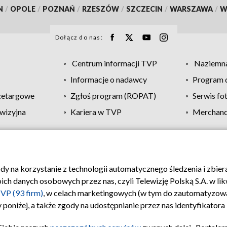
N
/
OPOLE
/
POZNAŃ
/
RZESZÓW
/
SZCZECIN
/
WARSZAWA
/
W
Dołącz do nas:
Centrum informacji TVP
Naziemna
Informacje o nadawcy
Program d
zetargowe
Zgłoś program (ROPAT)
Serwis fo
wizyjna
Kariera w TVP
Merchandi
Polityka prywatności
Moje zgody
Pomoc
Biuro re
ody na korzystanie z technologii automatycznego śledzenia i zbie
 danych osobowych przez nas, czyli Telewizję Polską S.A. w likw
VP (93 firm)
, w celach marketingowych (w tym do zautomatyzow
 poniżej, a także zgody na udostępnianie przez nas identyfikator