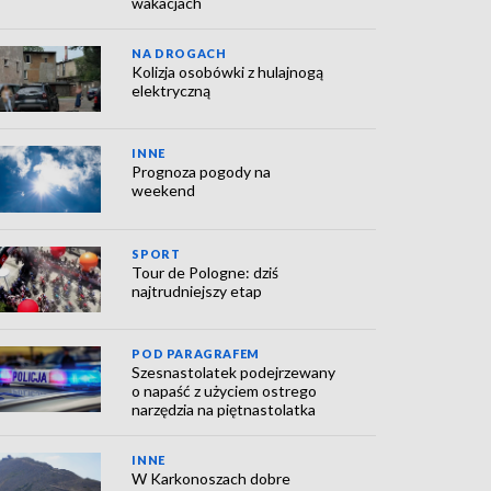
wakacjach
NA DROGACH
Kolizja osobówki z hulajnogą
elektryczną
INNE
Prognoza pogody na
weekend
SPORT
Tour de Pologne: dziś
najtrudniejszy etap
POD PARAGRAFEM
Szesnastolatek podejrzewany
o napaść z użyciem ostrego
narzędzia na piętnastolatka
INNE
W Karkonoszach dobre