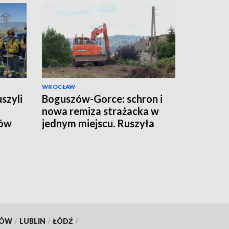
WROCŁAW
szyli
Boguszów-Gorce: schron i
nowa remiza strażacka w
sów
jednym miejscu. Ruszyła
budowa
KÓW
/
LUBLIN
/
ŁÓDŹ
/