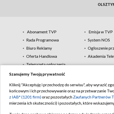
OLSZTY
Abonament TVP
Emisja w TVP
Rada Programowa
System NOS
Biuro Reklamy
Ogłoszenie pr
Oferta Handlowa
Akademia Tele
Telegazeta ogłoszenia
Szanujemy Twoją prywatność
Regulamin TVP
Kliknij "Akceptuję i przechodzę do serwisu", aby wyrazić zg
końcowym i ich przechowywanie oraz na przetwarzanie Twoich
z IAB* (1201 firm)
oraz pozostałych
Zaufanych Partnerów T
mierzenia ich skuteczności) i pozostałych, które wskazujemy