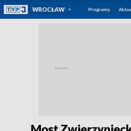
POWRÓT DO
WROCŁAW
Programy
Aktua
TVP REGIONY
Most Zwierzynieck