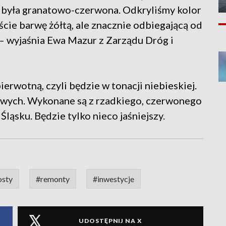
e była granatowo-czerwona. Odkryliśmy kolor
iście barwę żółtą, ale znacznie odbiegającą od
 – wyjaśnia Ewa Mazur z Zarządu Dróg i
rwotną, czyli będzie w tonacji niebieskiej.
owych. Wykonane są z rzadkiego, czerwonego
ąsku. Będzie tylko nieco jaśniejszy.
sty
#remonty
#inwestycje
UDOSTĘPNIJ NA X