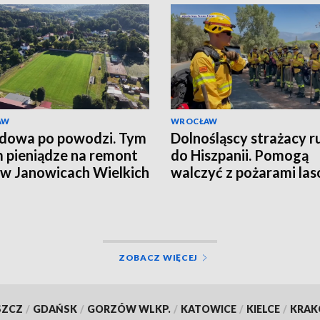
AW
WROCŁAW
dowa po powodzi. Tym
Dolnośląscy strażacy ru
 pieniądze na remont
do Hiszpanii. Pomogą
 w Janowicach Wielkich
walczyć z pożarami la
Wleniu
ZOBACZ WIĘCEJ
SZCZ
/
GDAŃSK
/
GORZÓW WLKP.
/
KATOWICE
/
KIELCE
/
KRA