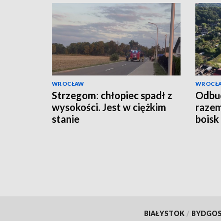
WROCŁAW
WROCŁ
Strzegom: chłopiec spadł z
Odbu
wysokości. Jest w ciężkim
razem
stanie
boisk
i we 
BIAŁYSTOK
/
BYDGO