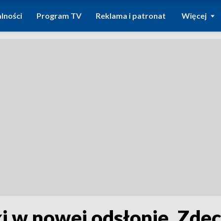
lności
Program TV
Reklama i patronat
Więcej
i w nowej odsłonie. Zde