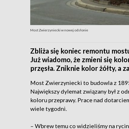
Most Zwierzyniecki w nowej odsłonie
Zbliża się koniec remontu mos
Już wiadomo, że zmieni się kol
przęsła. Zniknie kolor żółty, a z
Most Zwierzyniecki to budowla z 1895 
Największy dylemat związany był z o
koloru przeprawy. Prace nad dotarciem
wiele tygodni.
– Wbrew temu co widzieliśmy na rycin