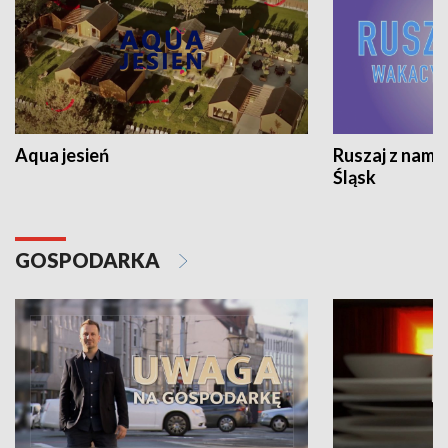
Aqua jesień
Ruszaj z nami
Śląsk
GOSPODARKA