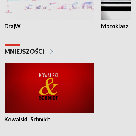
DrajW
Motoklasa
MNIEJSZOŚCI
Kowalski i Schmidt