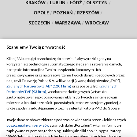
KRAKÓW
/
LUBLIN
/
ŁÓDŹ
/
OLSZTYN
/
OPOLE
/
POZNAŃ
/
RZESZÓW
/
SZCZECIN
/
WARSZAWA
/
WROCŁAW
Szanujemy Twoją prywatność
Dołącz do nas:
Kliknij "Akceptuję i przechodzę do serwisu", aby wyrazić zgody na
korzystanie z technologii automatycznego śledzenia i zbierania danych,
TVP
dostęp do informacji na Twoim urządzeniu końcowym i ich
Abonament TVP
przechowywanie oraz na przetwarzanie Twoich danych osobowych przez
Regulamin TVP
nas, czyli Telewizję Polską S.A. w likwidacji (zwaną dalej również „TVP”),
Emisja w TVP
Polityka prywatności
Zaufanych Partnerów z IAB* (1201 firm)
oraz pozostałych
Zaufanych
Partnerów TVP (93 firm)
, w celach marketingowych (w tym do
Centrum informacji TVP
Moje zgody
zautomatyzowanego dopasowania reklam do Twoich zainteresowań i
mierzenia ich skuteczności) i pozostałych, które wskazujemy poniżej, a
Naziemna Telewizja Cyfrowa
Pomoc
także zgody na udostępnianie przez nas identyfikatora PPID do Google.
Sklep TVP
Biuro reklamy
Twoje dane osobowe zbierane podczas odwiedzania przez Ciebie naszych
Rada Programowa
Kontakt
poszczególnych serwisów
zwanych dalej „Portalem”, w tym informacje
zapisywane za pomocą technologii takich jak: pliki cookie, sygnalizatory
System NOS
WWW lub innych podobnych technologii umożliwiających świadczenie