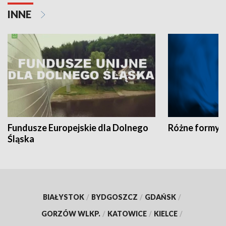
INNE
Fundusze Europejskie dla Dolnego
Różne formy t
Śląska
BIAŁYSTOK
/
BYDGOSZCZ
/
GDAŃSK
/
GORZÓW WLKP.
/
KATOWICE
/
KIELCE
/