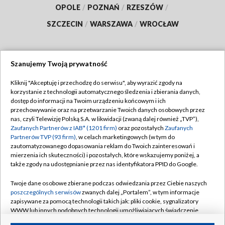
OPOLE
/
POZNAŃ
/
RZESZÓW
/
SZCZECIN
/
WARSZAWA
/
WROCŁAW
Szanujemy Twoją prywatność
Dołącz do nas:
Kliknij "Akceptuję i przechodzę do serwisu", aby wyrazić zgody na
korzystanie z technologii automatycznego śledzenia i zbierania danych,
TVP
dostęp do informacji na Twoim urządzeniu końcowym i ich
Abonament TVP
przechowywanie oraz na przetwarzanie Twoich danych osobowych przez
Regulamin TVP
nas, czyli Telewizję Polską S.A. w likwidacji (zwaną dalej również „TVP”),
Emisja w TVP
Polityka prywatności
Zaufanych Partnerów z IAB* (1201 firm)
oraz pozostałych
Zaufanych
Partnerów TVP (93 firm)
, w celach marketingowych (w tym do
Centrum informacji TVP
Moje zgody
zautomatyzowanego dopasowania reklam do Twoich zainteresowań i
mierzenia ich skuteczności) i pozostałych, które wskazujemy poniżej, a
Naziemna Telewizja Cyfrowa
Pomoc
także zgody na udostępnianie przez nas identyfikatora PPID do Google.
Sklep TVP
Biuro reklamy
Twoje dane osobowe zbierane podczas odwiedzania przez Ciebie naszych
Rada Programowa
Kontakt
poszczególnych serwisów
zwanych dalej „Portalem”, w tym informacje
zapisywane za pomocą technologii takich jak: pliki cookie, sygnalizatory
System NOS
WWW lub innych podobnych technologii umożliwiających świadczenie
dopasowanych i bezpiecznych usług, personalizację treści oraz reklam,
Informacje o nadawcy
Kanały