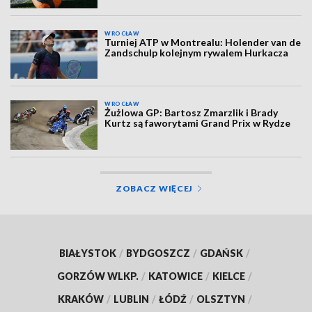
WROCŁAW
Turniej ATP w Montrealu: Holender van de
Zandschulp kolejnym rywalem Hurkacza
WROCŁAW
Żużlowa GP: Bartosz Zmarzlik i Brady
Kurtz są faworytami Grand Prix w Rydze
ZOBACZ WIĘCEJ
BIAŁYSTOK
/
BYDGOSZCZ
/
GDAŃSK
/
GORZÓW WLKP.
/
KATOWICE
/
KIELCE
/
KRAKÓW
/
LUBLIN
/
ŁÓDŹ
/
OLSZTYN
/