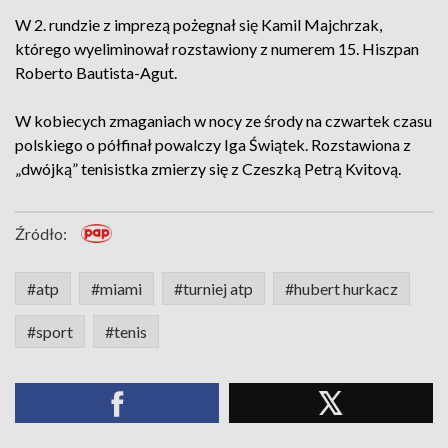
W 2. rundzie z imprezą pożegnał się Kamil Majchrzak,
którego wyeliminował rozstawiony z numerem 15. Hiszpan
Roberto Bautista-Agut.
W kobiecych zmaganiach w nocy ze środy na czwartek czasu
polskiego o półfinał powalczy Iga Świątek. Rozstawiona z
„dwójką” tenisistka zmierzy się z Czeszką Petrą Kvitovą.
Źródło:
#atp
#miami
#turniej atp
#hubert hurkacz
#sport
#tenis