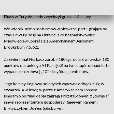
zacięte i trwały maksymalną liczbę setów: pięć w
Wimbledonie, gdzie górą był Polak, i po trzy w Toronto i ATP
Finals w Turynie, kiedy zwyciężył gracz z Moskwy.
We wtorek, mimo problemów w pierwszej partii, grający od
czasu inwazji Rosji na Ukrainę jako bezpaństwowiec
Miedwiediew uporał się z Amerykaninem Jensonem
Brooksbym 7:5, 6:1.
Za ćwierćfinał Hurkacz zarobił 180 tys. dolarów i zyskał 180
punktów do rankingu ATP, ale jeśli na tym etapie odpadnie, to
wypadnie z czołowej „10” klasyfikacji tenisistów.
Jego kolejny singlowy pojedynek zapewne odbędzie się w
czwartek, a w środę w parze z Amerykaninem Johnem
Isnerem o półfinał debla zagrają z rozstawionymi z „dwójką”
innym reprezentantem gospodarzy Rajeevem Ramem i
Brytyjczykiem Joe'em Salisburym.