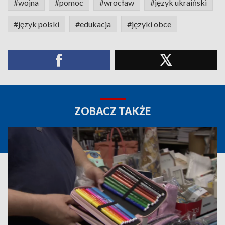
#wojna
#pomoc
#wrocław
#język ukraiński
#język polski
#edukacja
#języki obce
ZOBACZ TAKŻE