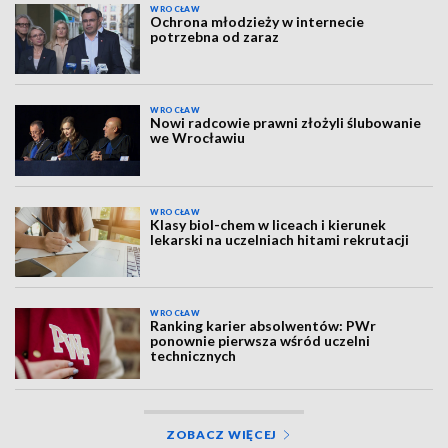
WROCŁAW
Ochrona młodzieży w internecie
potrzebna od zaraz
WROCŁAW
Nowi radcowie prawni złożyli ślubowanie
we Wrocławiu
WROCŁAW
Klasy biol-chem w liceach i kierunek
lekarski na uczelniach hitami rekrutacji
WROCŁAW
Ranking karier absolwentów: PWr
ponownie pierwsza wśród uczelni
technicznych
ZOBACZ WIĘCEJ