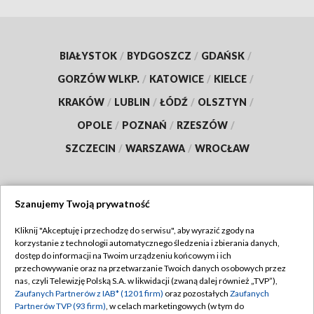
BIAŁYSTOK
/
BYDGOSZCZ
/
GDAŃSK
/
GORZÓW WLKP.
/
KATOWICE
/
KIELCE
/
KRAKÓW
/
LUBLIN
/
ŁÓDŹ
/
OLSZTYN
/
OPOLE
/
POZNAŃ
/
RZESZÓW
/
SZCZECIN
/
WARSZAWA
/
WROCŁAW
Szanujemy Twoją prywatność
Dołącz do nas:
Kliknij "Akceptuję i przechodzę do serwisu", aby wyrazić zgody na
korzystanie z technologii automatycznego śledzenia i zbierania danych,
TVP
dostęp do informacji na Twoim urządzeniu końcowym i ich
Abonament TVP
przechowywanie oraz na przetwarzanie Twoich danych osobowych przez
Regulamin TVP
nas, czyli Telewizję Polską S.A. w likwidacji (zwaną dalej również „TVP”),
Emisja w TVP
Polityka prywatności
Zaufanych Partnerów z IAB* (1201 firm)
oraz pozostałych
Zaufanych
Partnerów TVP (93 firm)
, w celach marketingowych (w tym do
Centrum informacji TVP