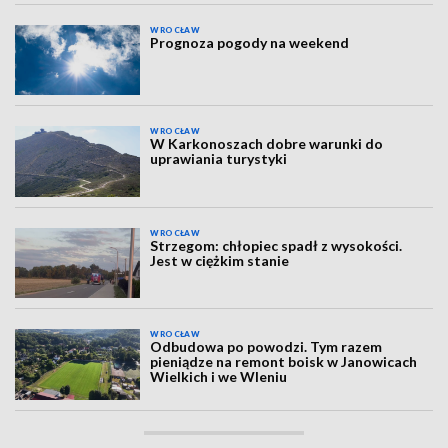
WROCŁAW
Prognoza pogody na weekend
WROCŁAW
W Karkonoszach dobre warunki do
uprawiania turystyki
WROCŁAW
Strzegom: chłopiec spadł z wysokości.
Jest w ciężkim stanie
WROCŁAW
Odbudowa po powodzi. Tym razem
pieniądze na remont boisk w Janowicach
Wielkich i we Wleniu