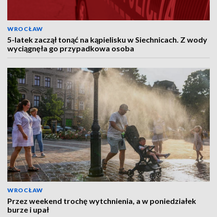
WROCŁAW
5-latek zaczął tonąć na kąpielisku w Siechnicach. Z wody
wyciągnęła go przypadkowa osoba
WROCŁAW
Przez weekend trochę wytchnienia, a w poniedziałek
burze i upał