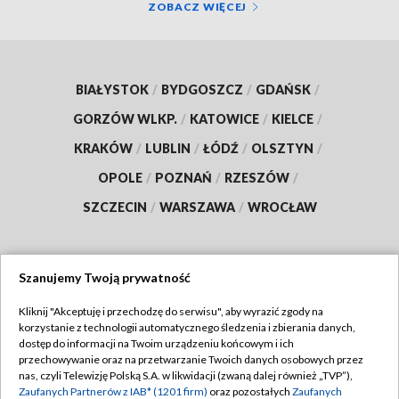
ZOBACZ WIĘCEJ
BIAŁYSTOK
/
BYDGOSZCZ
/
GDAŃSK
/
GORZÓW WLKP.
/
KATOWICE
/
KIELCE
/
KRAKÓW
/
LUBLIN
/
ŁÓDŹ
/
OLSZTYN
/
OPOLE
/
POZNAŃ
/
RZESZÓW
/
SZCZECIN
/
WARSZAWA
/
WROCŁAW
Szanujemy Twoją prywatność
Dołącz do nas:
Kliknij "Akceptuję i przechodzę do serwisu", aby wyrazić zgody na
korzystanie z technologii automatycznego śledzenia i zbierania danych,
TVP
dostęp do informacji na Twoim urządzeniu końcowym i ich
Abonament TVP
przechowywanie oraz na przetwarzanie Twoich danych osobowych przez
Regulamin TVP
nas, czyli Telewizję Polską S.A. w likwidacji (zwaną dalej również „TVP”),
Emisja w TVP
Polityka prywatności
Zaufanych Partnerów z IAB* (1201 firm)
oraz pozostałych
Zaufanych