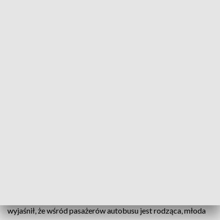
Kobieta była prawie tydzień po wyznaczonym terminie porodu (fot. KMP we
Wrocławiu)
Dwudziestopięcioletnia kobieta zaczęła rodzić w
autobusie przewożącym uchodźców z Ukrainy.
Kierowca zatrzymał się przed komisariatem i
poprosił o pomoc.
Wczoraj około godz. 13.00 przed budynkiem komisariatu na
Krzykach zatrzymał się autokar wiozący uchodźców z
objętej wojną Ukrainy. Wybiegł z niego kierowca, który
wyjaśnił, że wśród pasażerów autobusu jest rodząca, młoda