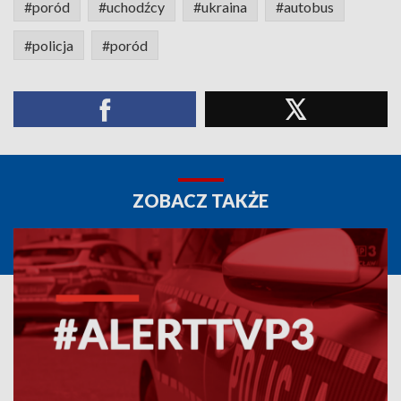
#poród
#uchodźcy
#ukraina
#autobus
#policja
#poród
ZOBACZ TAKŻE