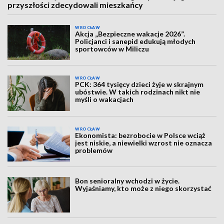
przyszłości zdecydowali mieszkańcy
WROCŁAW
Akcja „Bezpieczne wakacje 2026”.
Policjanci i sanepid edukują młodych
sportowców w Miliczu
WROCŁAW
PCK: 364 tysięcy dzieci żyje w skrajnym
ubóstwie. W takich rodzinach nikt nie
myśli o wakacjach
WROCŁAW
Ekonomista: bezrobocie w Polsce wciąż
jest niskie, a niewielki wzrost nie oznacza
problemów
Bon senioralny wchodzi w życie.
Wyjaśniamy, kto może z niego skorzystać