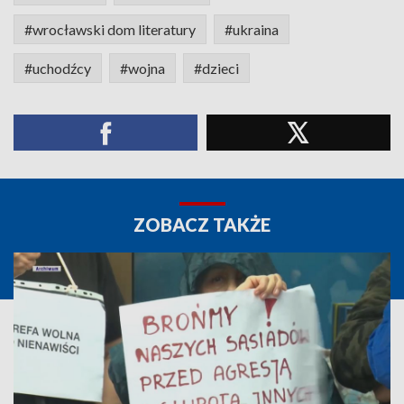
#wrocławski dom literatury
#ukraina
#uchodźcy
#wojna
#dzieci
ZOBACZ TAKŻE