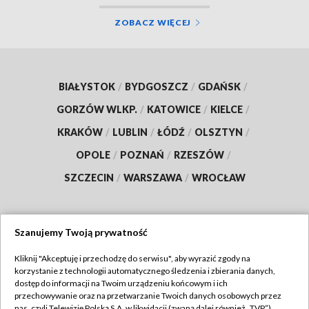
ZOBACZ WIĘCEJ
BIAŁYSTOK
/
BYDGOSZCZ
/
GDAŃSK
/
GORZÓW WLKP.
/
KATOWICE
/
KIELCE
/
KRAKÓW
/
LUBLIN
/
ŁÓDŹ
/
OLSZTYN
/
OPOLE
/
POZNAŃ
/
RZESZÓW
/
SZCZECIN
/
WARSZAWA
/
WROCŁAW
Szanujemy Twoją prywatność
Dołącz do nas:
Kliknij "Akceptuję i przechodzę do serwisu", aby wyrazić zgody na
korzystanie z technologii automatycznego śledzenia i zbierania danych,
TVP
dostęp do informacji na Twoim urządzeniu końcowym i ich
Abonament TVP
przechowywanie oraz na przetwarzanie Twoich danych osobowych przez
Regulamin TVP
nas, czyli Telewizję Polską S.A. w likwidacji (zwaną dalej również „TVP”),