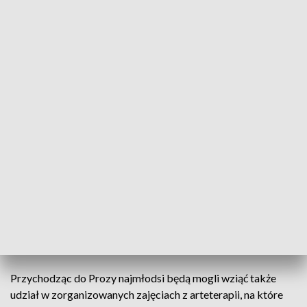
od poniedziałku do piątku w godzinach 10.00 – 14.00.
– W tym czasie dzieci będą przebywać pod opieką
pracowników Wrocławskiego Domu Literatury oraz
wolontariuszy, więc ich opiekunowie mogą wykorzystać te
godziny na załatwienie swoich spraw. Rodzicie mogą także
zostać w klubie z dziećmi, by wspólnie spędzić czas –
poinformowała we wtorek PAP Aleksandra Konopko z WDL.
Jak zaznaczyła, przestrzeń klubu Proza została zmieniona w
miejsce przyjazne dzieciom, w którym znajdują się zarówno
kącik z zabawkami i grami, stoliki do grupowych i
indywidualnych zajęć plastycznych a także strefa
wypoczynku. Przewidziane są tu również projekcje filmów
animowanych w języku ukraińskim i polskim.
Przychodząc do Prozy najmłodsi będą mogli wziąć także
udział w zorganizowanych zajęciach z arteterapii, na które