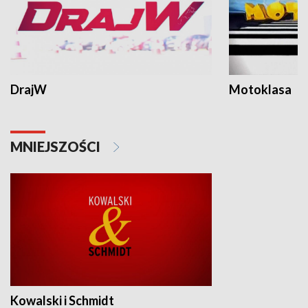
DrajW
Motoklasa
MNIEJSZOŚCI
Kowalski i Schmidt