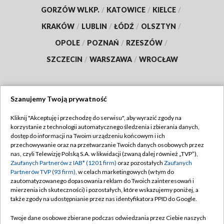
GORZÓW WLKP.
/
KATOWICE
/
KIELCE
/
KRAKÓW
/
LUBLIN
/
ŁÓDŹ
/
OLSZTYN
/
OPOLE
/
POZNAŃ
/
RZESZÓW
/
SZCZECIN
/
WARSZAWA
/
WROCŁAW
Szanujemy Twoją prywatność
Dołącz do nas:
Kliknij "Akceptuję i przechodzę do serwisu", aby wyrazić zgody na
korzystanie z technologii automatycznego śledzenia i zbierania danych,
TVP
dostęp do informacji na Twoim urządzeniu końcowym i ich
Abonament TVP
przechowywanie oraz na przetwarzanie Twoich danych osobowych przez
Regulamin TVP
nas, czyli Telewizję Polską S.A. w likwidacji (zwaną dalej również „TVP”),
Emisja w TVP
Polityka prywatności
Zaufanych Partnerów z IAB* (1201 firm)
oraz pozostałych
Zaufanych
Partnerów TVP (93 firm)
, w celach marketingowych (w tym do
Centrum informacji TVP
Moje zgody
zautomatyzowanego dopasowania reklam do Twoich zainteresowań i
mierzenia ich skuteczności) i pozostałych, które wskazujemy poniżej, a
Naziemna Telewizja Cyfrowa
Pomoc
także zgody na udostępnianie przez nas identyfikatora PPID do Google.
Sklep TVP
Biuro reklamy
Twoje dane osobowe zbierane podczas odwiedzania przez Ciebie naszych