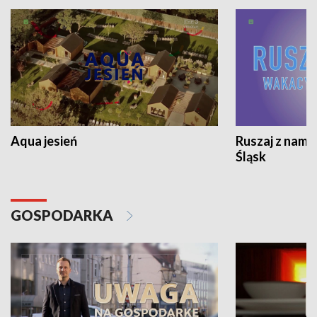
Aqua jesień
Ruszaj z nami
Śląsk
GOSPODARKA