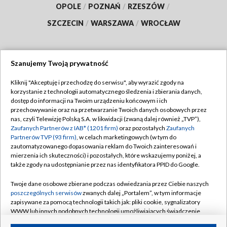
OPOLE
/
POZNAŃ
/
RZESZÓW
/
SZCZECIN
/
WARSZAWA
/
WROCŁAW
Szanujemy Twoją prywatność
Dołącz do nas:
Kliknij "Akceptuję i przechodzę do serwisu", aby wyrazić zgody na
korzystanie z technologii automatycznego śledzenia i zbierania danych,
TVP
dostęp do informacji na Twoim urządzeniu końcowym i ich
Abonament TVP
przechowywanie oraz na przetwarzanie Twoich danych osobowych przez
Regulamin TVP
nas, czyli Telewizję Polską S.A. w likwidacji (zwaną dalej również „TVP”),
Emisja w TVP
Polityka prywatności
Zaufanych Partnerów z IAB* (1201 firm)
oraz pozostałych
Zaufanych
Partnerów TVP (93 firm)
, w celach marketingowych (w tym do
Centrum informacji TVP
Moje zgody
zautomatyzowanego dopasowania reklam do Twoich zainteresowań i
mierzenia ich skuteczności) i pozostałych, które wskazujemy poniżej, a
Naziemna Telewizja Cyfrowa
Pomoc
także zgody na udostępnianie przez nas identyfikatora PPID do Google.
Sklep TVP
Biuro reklamy
Twoje dane osobowe zbierane podczas odwiedzania przez Ciebie naszych
Rada Programowa
Kontakt
poszczególnych serwisów
zwanych dalej „Portalem”, w tym informacje
zapisywane za pomocą technologii takich jak: pliki cookie, sygnalizatory
System NOS
WWW lub innych podobnych technologii umożliwiających świadczenie
dopasowanych i bezpiecznych usług, personalizację treści oraz reklam,
Informacje o nadawcy
Kanały