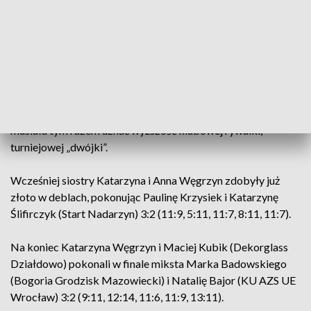
Natalii Bajor.
Katarzyna Węgrzyn została mistrzynią Polski w tenisie
stołowym, pokonując w finale w Częstochowie broniącą
tytułu Natalię Bajor 4:1 (11:9, 11:5, 11:4, 6:11, 11:6). W
pojedynku dwóch zawodniczek KU AZS UE Wrocław
rozstawiona z „jedynką” Bajor, która nieprzerwanie
zdobywała złote medale w singlu w latach 2018 – 2021,
musiała tym razem uznać wyższość klubowej rywalki,
turniejowej „dwójki”.
Wcześniej siostry Katarzyna i Anna Węgrzyn zdobyły już
złoto w deblach, pokonując Paulinę Krzysiek i Katarzynę
Ślifirczyk (Start Nadarzyn) 3:2 (11:9, 5:11, 11:7, 8:11, 11:7).
Na koniec Katarzyna Węgrzyn i Maciej Kubik (Dekorglass
Działdowo) pokonali w finale miksta Marka Badowskiego
(Bogoria Grodzisk Mazowiecki) i Natalię Bajor (KU AZS UE
Wrocław) 3:2 (9:11, 12:14, 11:6, 11:9, 13:11).