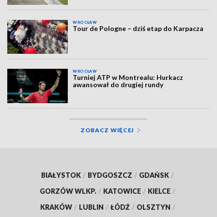
WROCŁAW
Tour de Pologne – dziś etap do Karpacza
WROCŁAW
Turniej ATP w Montrealu: Hurkacz
awansował do drugiej rundy
ZOBACZ WIĘCEJ
BIAŁYSTOK
/
BYDGOSZCZ
/
GDAŃSK
/
GORZÓW WLKP.
/
KATOWICE
/
KIELCE
/
KRAKÓW
/
LUBLIN
/
ŁÓDŹ
/
OLSZTYN
/