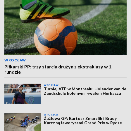
WROCŁAW
Piłkarski PP: trzy starcia drużyn z ekstraklasy w 1.
rundzie
WROCŁAW
Turniej ATP w Montrealu: Holender van de
Zandschulp kolejnym rywalem Hurkacza
WROCŁAW
Żużlowa GP: Bartosz Zmarzlik i Brady
Kurtz są faworytami Grand Prix w Rydze