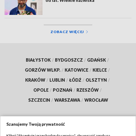
od lat. Wielkie nazwiska
ZOBACZ WIĘCEJ
BIAŁYSTOK
/
BYDGOSZCZ
/
GDAŃSK
/
GORZÓW WLKP.
/
KATOWICE
/
KIELCE
/
KRAKÓW
/
LUBLIN
/
ŁÓDŹ
/
OLSZTYN
/
OPOLE
/
POZNAŃ
/
RZESZÓW
/
SZCZECIN
/
WARSZAWA
/
WROCŁAW
Szanujemy Twoją prywatność
Dołącz do nas:
Kliknij "Akceptuję i przechodzę do serwisu", aby wyrazić zgody na