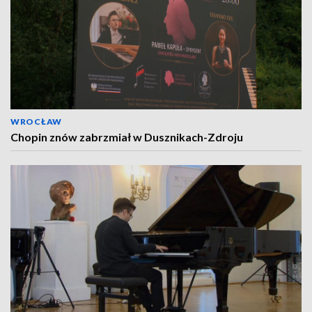
WROCŁAW
Chopin znów zabrzmiał w Dusznikach-Zdroju