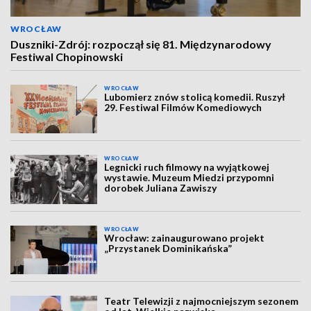
WROCŁAW
Duszniki-Zdrój: rozpoczął się 81. Międzynarodowy
Festiwal Chopinowski
WROCŁAW
Lubomierz znów stolicą komedii. Ruszył
29. Festiwal Filmów Komediowych
WROCŁAW
Legnicki ruch filmowy na wyjątkowej
wystawie. Muzeum Miedzi przypomni
dorobek Juliana Zawiszy
WROCŁAW
Wrocław: zainaugurowano projekt
„Przystanek Dominikańska”
Teatr Telewizji z najmocniejszym sezonem