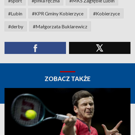
#sport
#piłka ręczna
#MKS Zagłębie Lubin
#Lubin
#KPR Gminy Kobierzyce
#Kobierzyce
#derby
#Małgorzata Buklarewicz
ZOBACZ TAKŻE