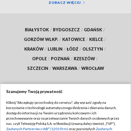
ZOBACZ WIĘCEJ
BIAŁYSTOK
/
BYDGOSZCZ
/
GDAŃSK
/
GORZÓW WLKP.
/
KATOWICE
/
KIELCE
/
KRAKÓW
/
LUBLIN
/
ŁÓDŹ
/
OLSZTYN
/
OPOLE
/
POZNAŃ
/
RZESZÓW
/
SZCZECIN
/
WARSZAWA
/
WROCŁAW
Szanujemy Twoją prywatność
Dołącz do nas:
Kliknij "Akceptuję i przechodzę do serwisu", aby wyrazić zgody na
korzystanie z technologii automatycznego śledzenia i zbierania danych,
TVP
dostęp do informacji na Twoim urządzeniu końcowym i ich
Abonament TVP
przechowywanie oraz na przetwarzanie Twoich danych osobowych przez
Regulamin TVP
nas, czyli Telewizję Polską S.A. w likwidacji (zwaną dalej również „TVP”),
Emisja w TVP
Polityka prywatności
Zaufanych Partnerów z IAB* (1201 firm)
oraz pozostałych
Zaufanych