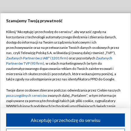
Szanujemy Twoją prywatność
Dołącz do nas:
Kliknij "Akceptuję i przechodzę do serwisu", aby wyrazić zgody na
korzystanie z technologii automatycznego śledzenia i zbierania danych,
TVP
dostęp do informacji na Twoim urządzeniu końcowym i ich
Abonament TVP
przechowywanie oraz na przetwarzanie Twoich danych osobowych przez
Regulamin TVP
nas, czyli Telewizję Polską S.A. w likwidacji (zwaną dalej również „TVP”),
Emisja w TVP
Polityka prywatności
Zaufanych Partnerów z IAB* (1201 firm)
oraz pozostałych
Zaufanych
Partnerów TVP (93 firm)
, w celach marketingowych (w tym do
Centrum informacji TVP
Moje zgody
zautomatyzowanego dopasowania reklam do Twoich zainteresowań i
mierzenia ich skuteczności) i pozostałych, które wskazujemy poniżej, a
Naziemna Telewizja Cyfrowa
Pomoc
także zgody na udostępnianie przez nas identyfikatora PPID do Google.
Sklep TVP
Biuro reklamy
Twoje dane osobowe zbierane podczas odwiedzania przez Ciebie naszych
Rada Programowa
Kontakt
poszczególnych serwisów
zwanych dalej „Portalem”, w tym informacje
zapisywane za pomocą technologii takich jak: pliki cookie, sygnalizatory
System NOS
WWW lub innych podobnych technologii umożliwiających świadczenie
dopasowanych i bezpiecznych usług, personalizację treści oraz reklam,
Informacje o nadawcy
Kanały
udostępnianie funkcji mediów społecznościowych oraz analizowanie
Akceptuję i przechodzę do serwisu
ruchu w Internecie.
Program dla prasy
©2026 Telewizja Polska S.A. w likwidacji