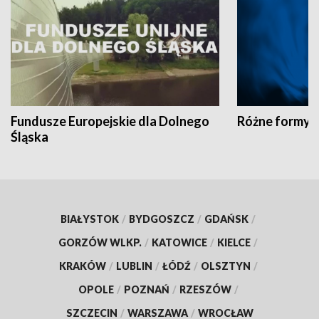
Fundusze Europejskie dla Dolnego
Różne formy t
Śląska
BIAŁYSTOK
/
BYDGOSZCZ
/
GDAŃSK
/
GORZÓW WLKP.
/
KATOWICE
/
KIELCE
/
KRAKÓW
/
LUBLIN
/
ŁÓDŹ
/
OLSZTYN
/
OPOLE
/
POZNAŃ
/
RZESZÓW
/
SZCZECIN
/
WARSZAWA
/
WROCŁAW