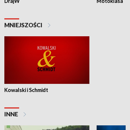
DrajW
Motoklasa
MNIEJSZOŚCI
Kowalski i Schmidt
INNE