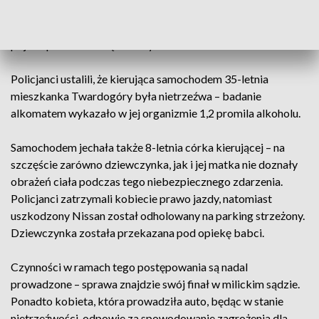
prawdopodobnie nie dostosowała prędkości jazdy do
warunków drogowych i zjechała z drogi na pobocze, gdzie
pojazd przewrócił się na lewy bok.
Policjanci ustalili, że kierująca samochodem 35-letnia
mieszkanka Twardogóry była nietrzeźwa – badanie
alkomatem wykazało w jej organizmie 1,2 promila alkoholu.
Samochodem jechała także 8-letnia córka kierującej – na
szczęście zarówno dziewczynka, jak i jej matka nie doznały
obrażeń ciała podczas tego niebezpiecznego zdarzenia.
Policjanci zatrzymali kobiecie prawo jazdy, natomiast
uszkodzony Nissan został odholowany na parking strzeżony.
Dziewczynka została przekazana pod opiekę babci.
Czynności w ramach tego postępowania są nadal
prowadzone – sprawa znajdzie swój finał w milickim sądzie.
Ponadto kobieta, która prowadziła auto, będąc w stanie
nietrzeźwości, odpowie za spowodowanie zagrożenia dla