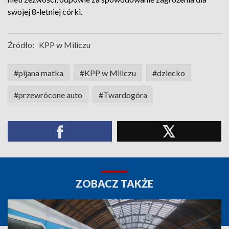
swojej 8-letniej córki.
Źródło:
KPP w Miliczu
#pijana matka
#KPP w Miliczu
#dziecko
#przewrócone auto
#Twardogóra
ZOBACZ TAKŻE