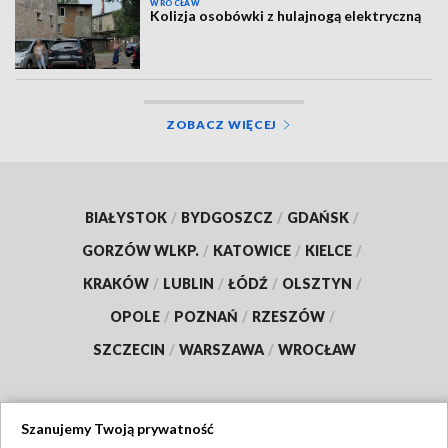
WROCŁAW
Kolizja osobówki z hulajnogą elektryczną
ZOBACZ WIĘCEJ
BIAŁYSTOK
/
BYDGOSZCZ
/
GDAŃSK
/
GORZÓW WLKP.
/
KATOWICE
/
KIELCE
/
KRAKÓW
/
LUBLIN
/
ŁÓDŹ
/
OLSZTYN
/
OPOLE
/
POZNAŃ
/
RZESZÓW
/
SZCZECIN
/
WARSZAWA
/
WROCŁAW
Szanujemy Twoją prywatność
Dołącz do nas: